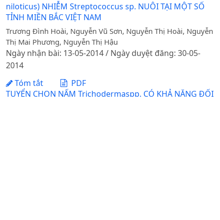
niloticus) NHIỄM Streptococcus sp. NUÔI TẠI MỘT SỐ
TỈNH MIỀN BẮC VIỆT NAM
Trương Đình Hoài, Nguyễn Vũ Sơn, Nguyễn Thị Hoài, Nguyễn
Thị Mai Phương, Nguyễn Thị Hậu
Ngày nhận bài: 13-05-2014 / Ngày duyệt đăng: 30-05-
2014
Tóm tắt
PDF
TUYỂN CHỌN NẤM Trichodermaspp. CÓ KHẢ NĂNG ĐỐI
KHÁNG VỚI TÁC NHÂN GÂY BỆNH THÁN THƯ TRÊN CÂY
XOÀI
Phạm Thị Lý Thu, Lê Trung Thành, Lưu Thị Mỹ Dung, Hà Viết
Cường, Nguyễn Đức Thành, Nguyễn Thị Hồng Hải
Ngày nhận bài: 12-07-2021 / Ngày duyệt đăng: 29-10-
2021
Tóm tắt
PDF
ĐẶCĐIỂM SINH THÁI QUẦNXÃ RONG BIỂN VEN QUẦN
ĐẢO PHÚ QUÝ,TỈNH BÌNH THUẬN
Đinh Thanh Đạt, Đỗ Anh Duy, Trần Văn Hướng