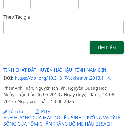
Theo Tác giả
TÌM KIẾM
TÍNH CHẤT ĐẤT HUYỆN HẢI HẬU, TỈNH NAM ĐỊNH
DOI:
https://doi.org/10.31817/tckhnnvn.2013.11.4.
PhạmAnh Tuấn, Nguyễn Ích Tân, Nguyễn Quang Học
Ngày nhận bài: 06-05-2013 / Ngày duyệt đăng: 14-08-
2013 / Ngày xuất bản: 13-06-2025
Tóm tắt
PDF
ẢNH HƯỞNG CỦA MẬT ĐỘ LÊN SINH TRƯỞNG VÀ TỶ LỆ
SỐNG CỦA TÔM CHÂN TRẮNG BỐ MẸ HẬU BỊ SẠCH