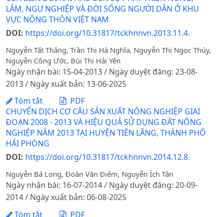
LÂM, NGƯ NGHIỆP VÀ ĐỜI SỐNG NGƯỜI DÂN Ở KHU
VỰC NÔNG THÔN VIỆT NAM
DOI:
https://doi.org/10.31817/tckhnnvn.2013.11.4.
Nguyễn Tất Thắng, Trần Thị Hà Nghĩa, Nguyễn Thị Ngọc Thúy,
Nguyễn Công Ước, Bùi Thị Hải Yến
Ngày nhận bài: 15-04-2013 / Ngày duyệt đăng: 23-08-
2013 / Ngày xuất bản: 13-06-2025
Tóm tắt
PDF
CHUYỂN DỊCH CƠ CẤU SẢN XUẤT NÔNG NGHIỆP GIAI
ĐOẠN 2008 - 2013 VÀ HIỆU QUẢ SỬ DỤNG ĐẤT NÔNG
NGHIỆP NĂM 2013 TẠI HUYỆN TIÊN LÃNG, THÀNH PHỐ
HẢI PHÒNG
DOI:
https://doi.org/10.31817/tckhnnvn.2014.12.8.
Nguyễn Bá Long, Đoàn Văn Điếm, Nguyễn Ích Tân
Ngày nhận bài: 16-07-2014 / Ngày duyệt đăng: 20-09-
2014 / Ngày xuất bản: 06-08-2025
Tóm tắt
PDF