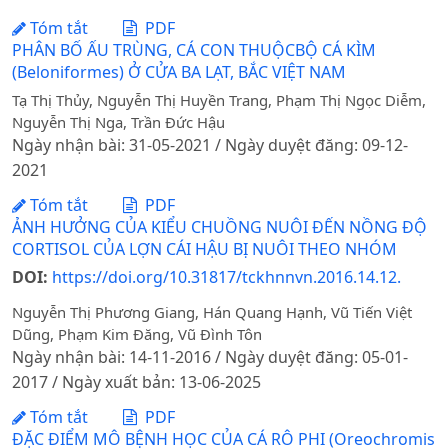
Tóm tắt
PDF
PHÂN BỐ ẤU TRÙNG, CÁ CON THUỘCBỘ CÁ KÌM
(Beloniformes) Ở CỬA BA LẠT, BẮC VIỆT NAM
Tạ Thị Thủy, Nguyễn Thị Huyền Trang, Phạm Thị Ngọc Diễm,
Nguyễn Thị Nga, Trần Đức Hậu
Ngày nhận bài: 31-05-2021 / Ngày duyệt đăng: 09-12-
2021
Tóm tắt
PDF
ẢNH HƯỞNG CỦA KIỂU CHUỒNG NUÔI ĐẾN NỒNG ĐỘ
CORTISOL CỦA LỢN CÁI HẬU BỊ NUÔI THEO NHÓM
DOI:
https://doi.org/10.31817/tckhnnvn.2016.14.12.
Nguyễn Thị Phương Giang, Hán Quang Hạnh, Vũ Tiến Việt
Dũng, Phạm Kim Đăng, Vũ Đình Tôn
Ngày nhận bài: 14-11-2016 / Ngày duyệt đăng: 05-01-
2017 / Ngày xuất bản: 13-06-2025
Tóm tắt
PDF
ĐẶC ĐIỂM MÔ BỆNH HỌC CỦA CÁ RÔ PHI (Oreochromis