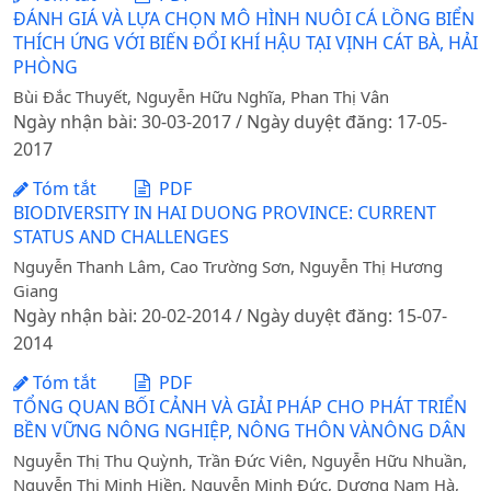
ĐÁNH GIÁ VÀ LỰA CHỌN MÔ HÌNH NUÔI CÁ LỒNG BIỂN
THÍCH ỨNG VỚI BIẾN ĐỔI KHÍ HẬU TẠI VỊNH CÁT BÀ, HẢI
PHÒNG
Bùi Đắc Thuyết, Nguyễn Hữu Nghĩa, Phan Thị Vân
Ngày nhận bài: 30-03-2017 / Ngày duyệt đăng: 17-05-
2017
Tóm tắt
PDF
BIODIVERSITY IN HAI DUONG PROVINCE: CURRENT
STATUS AND CHALLENGES
Nguyễn Thanh Lâm, Cao Trường Sơn, Nguyễn Thị Hương
Giang
Ngày nhận bài: 20-02-2014 / Ngày duyệt đăng: 15-07-
2014
Tóm tắt
PDF
TỔNG QUAN BỐI CẢNH VÀ GIẢI PHÁP CHO PHÁT TRIỂN
BỀN VỮNG NÔNG NGHIỆP, NÔNG THÔN VÀNÔNG DÂN
Nguyễn Thị Thu Quỳnh, Trần Đức Viên, Nguyễn Hữu Nhuần,
Nguyễn Thị Minh Hiền, Nguyễn Minh Đức, Dương Nam Hà,