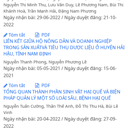
Nguyễn Thị Minh Thu, Lưu Văn Duy, Lê Phương Nam, Bùi Thị
Khánh Hoà, Trần Mạnh Hải, Đặng Nam Phương
Ngày nhận bài: 29-06-2022 / Ngày duyệt đăng: 21-10-
2022
Tóm tắt
PDF
LIÊN KẾT GIỮA HỘ NÔNG DÂN VÀ DOANH NGHIỆP
TRONG SẢN XUẤTVÀ TIÊU THỤ DƯỢC LIỆU Ở HUYỆN HẢI
HẬU, TỈNH NAM ĐỊNH
Nguyễn Thanh Phong, Nguyễn Phượng Lê
Ngày nhận bài: 05-05-2021 / Ngày duyệt đăng: 15-06-
2021
Tóm tắt
PDF
TỔNG QUAN THÀNH PHẦN SINH VẬT HẠI QUẾ VÀ BIỆN
PHÁP QUẢN LÝ MỘT SỐ LOÀI SÂU, BỆNH HẠI QUẾ
Nguyễn Tuấn Cường, Thân Thế Anh, Đỗ Thị Thu Hà, Bùi Lê
Vinh
Ngày nhận bài: 20-04-2022 / Ngày duyệt đăng: 27-09-
2022