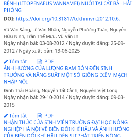
BỆNH (LITOPENAEUS VANNAMEI) NUÔI TẠI CÁT BÀ - HẢI
PHÒNG
DOI:
https://doi.org/10.31817/tckhnnvn.2012.10.6.
Vũ Văn Sáng, Lê Văn Nhân, Nguyễn Phương Toàn, Nguyễn
Hữu Ninh, Trần Thế Mưu, Vũ Văn In
Ngày nhận bài: 03-08-2012 / Ngày duyệt đăng: 25-09-
2012 / Ngày xuất bản: 13-06-2025
Tóm tắt
PDF
ẢNH HƯỞNG CỦA LƯỢNG ĐẠM BÓN ĐẾN SINH
TRƯỞNG VÀ NĂNG SUẤT MỘT SỐ GIỐNG DIÊM MẠCH
NHẬP NỘI
Đinh Thái Hoàng, Nguyễn Tất Cảnh, Nguyễn Việt Long
Ngày nhận bài: 29-10-2014 / Ngày duyệt đăng: 09-03-
2015
Tóm tắt
PDF
NHẬN THỨC CỦA SINH VIÊN TRƯỜNG ĐẠI HỌC NÔNG
NGHIỆP HÀ NỘI VỀ BIẾN ĐỔI KHÍ HẬU VÀ ẢNH HƯỞNG
CỦA BIẾN ĐỔI KHÍ HẬU ĐẾN SỰ PHÁT TRIỂN NÔNG,