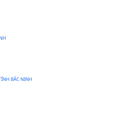
ANH
TỈNH BẮC NINH
1 - 3 của 3 mục