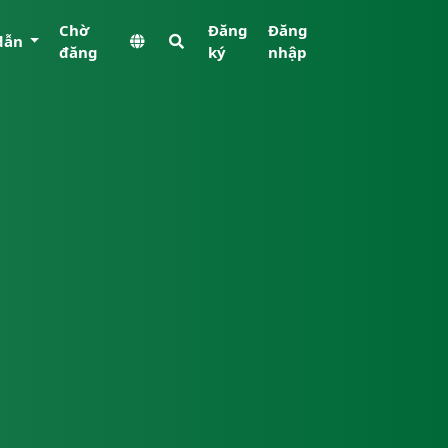
Chờ
Đăng
Đăng
dẫn
đăng
ký
nhập