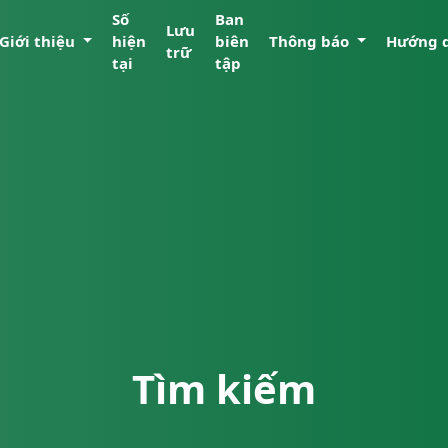
Số
Ban
Lưu
Giới thiệu
hiện
biên
Thông báo
Hướng 
trữ
tại
tập
Tìm kiếm