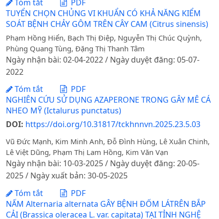
Tóm tắt
PDF
TUYỂN CHỌN CHỦNG VI KHUẨN CÓ KHẢ NĂNG KIỂM
SOÁT BỆNH CHẢY GÔM TRÊN CÂY CAM (Citrus sinensis)
Phạm Hồng Hiển, Bạch Thị Điệp, Nguyễn Thị Chúc Quỳnh,
Phùng Quang Tùng, Đặng Thị Thanh Tâm
Ngày nhận bài: 02-04-2022 / Ngày duyệt đăng: 05-07-
2022
Tóm tắt
PDF
NGHIÊN CỨU SỬ DỤNG AZAPERONE TRONG GÂY MÊ CÁ
NHEO MỸ (Ictalurus punctatus)
DOI:
https://doi.org/10.31817/tckhnnvn.2025.23.5.03
Vũ Đức Mạnh, Kim Minh Anh, Đỗ Đình Hùng, Lê Xuân Chinh,
Lê Việt Dũng, Phạm Thị Lam Hồng, Kim Văn Vạn
Ngày nhận bài: 10-03-2025 / Ngày duyệt đăng: 20-05-
2025 / Ngày xuất bản: 30-05-2025
Tóm tắt
PDF
NẤM Alternaria alternata GÂY BỆNH ĐỐM LÁTRÊN BẮP
CẢI (Brassica oleracea L. var. capitata) TẠI TỈNH NGHỆ