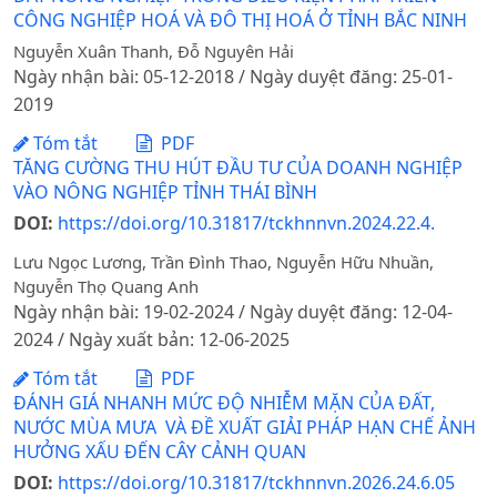
CÔNG NGHIỆP HOÁ VÀ ĐÔ THỊ HOÁ Ở TỈNH BẮC NINH
Nguyễn Xuân Thanh, Đỗ Nguyên Hải
Ngày nhận bài: 05-12-2018 / Ngày duyệt đăng: 25-01-
2019
Tóm tắt
PDF
TĂNG CƯỜNG THU HÚT ĐẦU TƯ CỦA DOANH NGHIỆP
VÀO NÔNG NGHIỆP TỈNH THÁI BÌNH
DOI:
https://doi.org/10.31817/tckhnnvn.2024.22.4.
Lưu Ngọc Lương, Trần Đình Thao, Nguyễn Hữu Nhuần,
Nguyễn Thọ Quang Anh
Ngày nhận bài: 19-02-2024 / Ngày duyệt đăng: 12-04-
2024 / Ngày xuất bản: 12-06-2025
Tóm tắt
PDF
ĐÁNH GIÁ NHANH MỨC ĐỘ NHIỄM MẶN CỦA ĐẤT,
NƯỚC MÙA MƯA VÀ ĐỀ XUẤT GIẢI PHÁP HẠN CHẾ ẢNH
HƯỞNG XẤU ĐẾN CÂY CẢNH QUAN
DOI:
https://doi.org/10.31817/tckhnnvn.2026.24.6.05