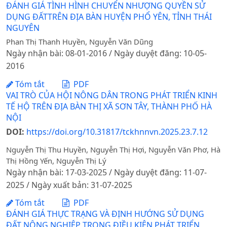
ĐÁNH GIÁ TÌNH HÌNH CHUYỂN NHƯỢNG QUYỀN SỬ
DỤNG ĐẤTTRÊN ĐỊA BÀN HUYỆN PHỔ YÊN, TỈNH THÁI
NGUYÊN
Phan Thị Thanh Huyền, Nguyễn Văn Dũng
Ngày nhận bài: 08-01-2016 / Ngày duyệt đăng: 10-05-
2016
Tóm tắt
PDF
VAI TRÒ CỦA HỘI NÔNG DÂN TRONG PHÁT TRIỂN KINH
TẾ HỘ TRÊN ĐỊA BÀN THỊ XÃ SƠN TÂY, THÀNH PHỐ HÀ
NỘI
DOI:
https://doi.org/10.31817/tckhnnvn.2025.23.7.12
Nguyễn Thị Thu Huyền, Nguyễn Thị Hợi, Nguyễn Văn Phơ, Hà
Thị Hồng Yến, Nguyễn Thị Lý
Ngày nhận bài: 17-03-2025 / Ngày duyệt đăng: 11-07-
2025 / Ngày xuất bản: 31-07-2025
Tóm tắt
PDF
ĐÁNH GIÁ THỰC TRẠNG VÀ ĐỊNH HƯỚNG SỬ DỤNG
ĐẤT NÔNG NGHIỆP TRONG ĐIỀU KIỆN PHÁT TRIỂN