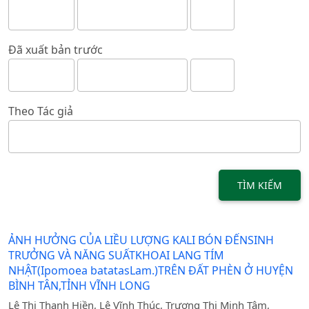
Đã xuất bản trước
Theo Tác giả
TÌM KIẾM
ẢNH HƯỞNG CỦA LIỀU LƯỢNG KALI BÓN ĐẾNSINH
TRƯỞNG VÀ NĂNG SUẤTKHOAI LANG TÍM
NHẬT(Ipomoea batatasLam.)TRÊN ĐẤT PHÈN Ở HUYỆN
BÌNH TÂN,TỈNH VĨNH LONG
Lê Thị Thanh Hiền, Lê Vĩnh Thúc, Trương Thị Minh Tâm,