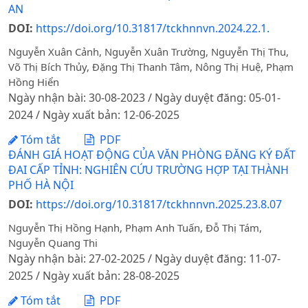
AN
DOI:
https://doi.org/10.31817/tckhnnvn.2024.22.1.
Nguyễn Xuân Cảnh, Nguyễn Xuân Trường, Nguyễn Thị Thu,
Võ Thị Bích Thủy, Đặng Thị Thanh Tâm, Nông Thị Huệ, Phạm
Hồng Hiển
Ngày nhận bài: 30-08-2023 / Ngày duyệt đăng: 05-01-
2024 / Ngày xuất bản: 12-06-2025
Tóm tắt
PDF
ĐÁNH GIÁ HOẠT ĐỘNG CỦA VĂN PHÒNG ĐĂNG KÝ ĐẤT
ĐAI CẤP TỈNH: NGHIÊN CỨU TRƯỜNG HỢP TẠI THÀNH
PHỐ HÀ NỘI
DOI:
https://doi.org/10.31817/tckhnnvn.2025.23.8.07
Nguyễn Thị Hồng Hạnh, Phạm Anh Tuấn, Đỗ Thị Tám,
Nguyễn Quang Thi
Ngày nhận bài: 27-02-2025 / Ngày duyệt đăng: 11-07-
2025 / Ngày xuất bản: 28-08-2025
Tóm tắt
PDF