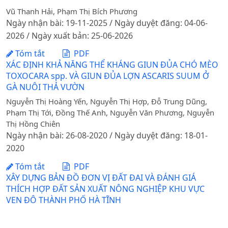
Vũ Thanh Hải, Phạm Thị Bích Phương
Ngày nhận bài: 19-11-2025 / Ngày duyệt đăng: 04-06-
2026 / Ngày xuất bản: 25-06-2026
Tóm tắt
PDF
XÁC ĐỊNH KHẢ NĂNG THỂ KHÁNG GIUN ĐỦA CHÓ MÈO
TOXOCARA spp. VÀ GIUN ĐỦA LỢN ASCARIS SUUM Ở
GÀ NUÔI THẢ VƯỜN
Nguyễn Thị Hoàng Yến, Nguyễn Thị Hợp, Đỗ Trung Dũng,
Phạm Thị Tới, Đồng Thế Anh, Nguyễn Văn Phương, Nguyễn
Thị Hồng Chiên
Ngày nhận bài: 26-08-2020 / Ngày duyệt đăng: 18-01-
2020
Tóm tắt
PDF
XÂY DỰNG BẢN ĐỒ ĐƠN VỊ ĐẤT ĐAI VÀ ĐÁNH GIÁ
THÍCH HỢP ĐẤT SẢN XUẤT NÔNG NGHIỆP KHU VỰC
VEN ĐÔ THÀNH PHỐ HÀ TĨNH
DOI:
https://doi.org/10.31817/tckhnnvn.2016.14.3.