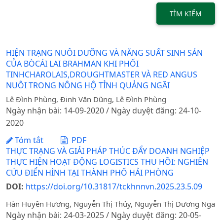
TÌM KIẾM
HIỆN TRẠNG NUÔI DƯỠNG VÀ NĂNG SUẤT SINH SẢN
CỦA BÒCÁI LAI BRAHMAN KHI PHỐI
TINHCHAROLAIS,DROUGHTMASTER VÀ RED ANGUS
NUÔI TRONG NÔNG HỘ TỈNH QUẢNG NGÃI
Lê Đình Phùng, Đinh Văn Dũng, Lê Đình Phùng
Ngày nhận bài: 14-09-2020 / Ngày duyệt đăng: 24-10-
2020
Tóm tắt
PDF
THỰC TRẠNG VÀ GIẢI PHÁP THÚC ĐẨY DOANH NGHIỆP
THỰC HIỆN HOẠT ĐỘNG LOGISTICS THU HỒI: NGHIÊN
CỨU ĐIỂN HÌNH TẠI THÀNH PHỐ HẢI PHÒNG
DOI:
https://doi.org/10.31817/tckhnnvn.2025.23.5.09
Hàn Huyền Hương, Nguyễn Thị Thủy, Nguyễn Thị Dương Nga
Ngày nhận bài: 24-03-2025 / Ngày duyệt đăng: 20-05-