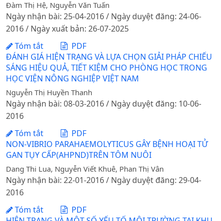
Đàm Thị Hệ, Nguyễn Văn Tuấn
Ngày nhận bài: 25-04-2016 / Ngày duyệt đăng: 24-06-
2016 / Ngày xuất bản: 26-07-2025
Tóm tắt
PDF
ĐÁNH GIÁ HIỆN TRẠNG VÀ LỰA CHỌN GIẢI PHÁP CHIẾU
SÁNG HIỆU QUẢ, TIẾT KIỆM CHO PHÒNG HỌC TRONG
HỌC VIỆN NÔNG NGHIỆP VIỆT NAM
Nguyễn Thị Huyền Thanh
Ngày nhận bài: 08-03-2016 / Ngày duyệt đăng: 10-06-
2016
Tóm tắt
PDF
NON-VIBRIO PARAHAEMOLYTICUS GÂY BỆNH HOẠI TỬ
GAN TỤY CẤP(AHPND)TRÊN TÔM NUÔI
Dang Thi Lua, Nguyễn Viết Khuê, Phan Thị Vân
Ngày nhận bài: 22-01-2016 / Ngày duyệt đăng: 29-04-
2016
Tóm tắt
PDF
HIỆN TRẠNG VÀ MỘT SỐ YẾU TỐ MÔI TRƯỜNG TẠI KHU