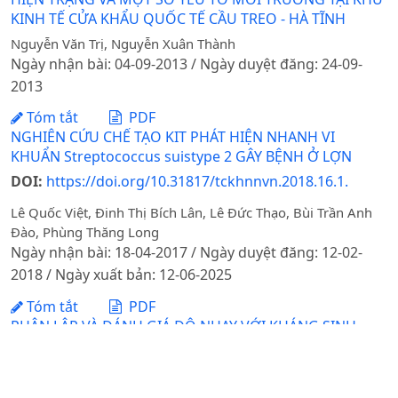
KINH TẾ CỬA KHẨU QUỐC TẾ CẦU TREO - HÀ TĨNH
Nguyễn Văn Trị, Nguyễn Xuân Thành
Ngày nhận bài: 04-09-2013 / Ngày duyệt đăng: 24-09-
2013
Tóm tắt
PDF
NGHIÊN CỨU CHẾ TẠO KIT PHÁT HIỆN NHANH VI
KHUẨN Streptococcus suistype 2 GÂY BỆNH Ở LỢN
DOI:
https://doi.org/10.31817/tckhnnvn.2018.16.1.
Lê Quốc Việt, Đinh Thị Bích Lân, Lê Đức Thạo, Bùi Trần Anh
Đào, Phùng Thăng Long
Ngày nhận bài: 18-04-2017 / Ngày duyệt đăng: 12-02-
2018 / Ngày xuất bản: 12-06-2025
Tóm tắt
PDF
PHÂN LẬP VÀ ĐÁNH GIÁ ĐỘ NHẠY VỚI KHÁNG SINH
CỦA VI KHUẨN Flavobacterium columnareGÂY BỆNH
TRÊN CÁ TRẮM CỎ NUÔI TẠI MIỀN BẮC
Trương Đình Hoài, Đoàn Thị Nhinh, Trần Thị Trinh, Đặng Thị