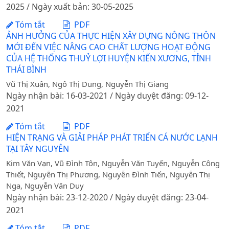
2025 / Ngày xuất bản: 30-05-2025
Tóm tắt
PDF
ẢNH HƯỞNG CỦA THỰC HIỆN XÂY DỰNG NÔNG THÔN
MỚI ĐẾN VIỆC NÂNG CAO CHẤT LƯỢNG HOẠT ĐỘNG
CỦA HỆ THỐNG THUỶ LỢI HUYỆN KIẾN XƯƠNG, TỈNH
THÁI BÌNH
Vũ Thị Xuân, Ngô Thị Dung, Nguyễn Thị Giang
Ngày nhận bài: 16-03-2021 / Ngày duyệt đăng: 09-12-
2021
Tóm tắt
PDF
HIỆN TRẠNG VÀ GIẢI PHÁP PHÁT TRIỂN CÁ NƯỚC LẠNH
TẠI TÂY NGUYÊN
Kim Văn Vạn, Vũ Đình Tôn, Nguyễn Văn Tuyến, Nguyễn Công
Thiết, Nguyễn Thị Phương, Nguyễn Đình Tiến, Nguyễn Thị
Nga, Nguyễn Văn Duy
Ngày nhận bài: 23-12-2020 / Ngày duyệt đăng: 23-04-
2021
Tóm tắt
PDF