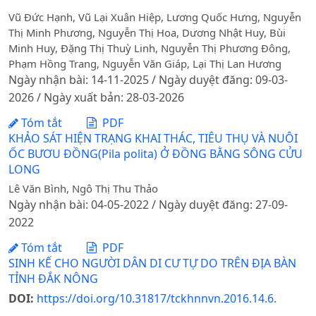
Vũ Đức Hạnh, Vũ Lại Xuân Hiệp, Lương Quốc Hưng, Nguyễn
Thị Minh Phương, Nguyễn Thị Hoa, Dương Nhật Huy, Bùi
Minh Huy, Đặng Thị Thuỳ Linh, Nguyễn Thị Phương Đông,
Phạm Hồng Trang, Nguyễn Văn Giáp, Lại Thị Lan Hương
Ngày nhận bài: 14-11-2025 / Ngày duyệt đăng: 09-03-
2026 / Ngày xuất bản: 28-03-2026
Tóm tắt
PDF
KHẢO SÁT HIỆN TRẠNG KHAI THÁC, TIÊU THỤ VÀ NUÔI
ỐC BƯƠU ĐỒNG(Pila polita) Ở ĐỒNG BẰNG SÔNG CỬU
LONG
Lê Văn Bình, Ngô Thị Thu Thảo
Ngày nhận bài: 04-05-2022 / Ngày duyệt đăng: 27-09-
2022
Tóm tắt
PDF
SINH KẾ CHO NGƯỜI DÂN DI CƯ TỰ DO TRÊN ĐỊA BÀN
TỈNH ĐẮK NÔNG
DOI:
https://doi.org/10.31817/tckhnnvn.2016.14.6.