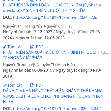
PHÁT HIỆN VÀ ĐỊNH DANH LOÀI GIUN KIM (Syphacia
obvelata)KÝ SINH TRÊN CHUỘT THÍ NGHIỆM
DOI:
https://doi.org/10.31817/tckhnnvn.2024.22.5.
Nguyễn Thị Hoàng Yến, Nguyễn Chí Hiếu
Ngày nhận bài: 13-12-2023 / Ngày duyệt đăng: 23-05-
2024 / Ngày xuất bản: 12-06-2025
Tóm tắt
PDF
PHÁT TRIỂN SẢN XUẤT ĐIỀU Ở TỈNH BÌNH PHƯỚC: THỰC
TRẠNG VÀ GIẢI PHÁP
Nguyễn Trường Vỹ, Nguyễn Thị Minh Hiền
Ngày nhận bài: 06-08-2019 / Ngày duyệt đăng: 04-10-
2019
Tóm tắt
PDF
ĐÁNH GIÁ KHẢ NĂNG PHÁT HIỆN KHÁNG THỂ KHÁNG
VIRUS DỊCH TẢ LỢN CHÂU PHI BẰNG PHƯƠNG PHÁP
ELISA
DOI:
https://doi.org/10.31817/tckhnnvn.2026.24.3.04