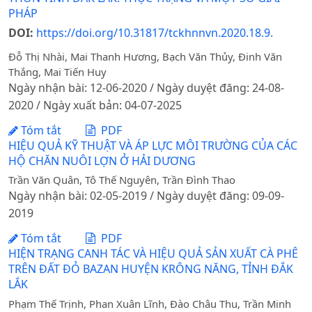
PHÁP
DOI:
https://doi.org/10.31817/tckhnnvn.2020.18.9.
Đỗ Thị Nhài, Mai Thanh Hương, Bạch Văn Thủy, Đinh Văn
Thắng, Mai Tiến Huy
Ngày nhận bài: 12-06-2020 / Ngày duyệt đăng: 24-08-
2020 / Ngày xuất bản: 04-07-2025
Tóm tắt
PDF
HIỆU QUẢ KỸ THUẬT VÀ ÁP LỰC MÔI TRƯỜNG CỦA CÁC
HỘ CHĂN NUÔI LỢN Ở HẢI DƯƠNG
Trần Văn Quân, Tô Thế Nguyên, Trần Đình Thao
Ngày nhận bài: 02-05-2019 / Ngày duyệt đăng: 09-09-
2019
Tóm tắt
PDF
HIỆN TRẠNG CANH TÁC VÀ HIỆU QUẢ SẢN XUẤT CÀ PHÊ
TRÊN ĐẤT ĐỎ BAZAN HUYỆN KRÔNG NĂNG, TỈNH ĐẮK
LẮK
Phạm Thế Trịnh, Phan Xuân Lĩnh, Đào Châu Thu, Trần Minh