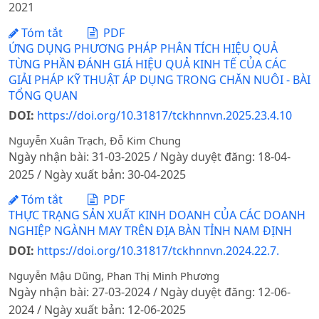
2021
Tóm tắt
PDF
ỨNG DỤNG PHƯƠNG PHÁP PHÂN TÍCH HIỆU QUẢ
TỪNG PHẦN ĐÁNH GIÁ HIỆU QUẢ KINH TẾ CỦA CÁC
GIẢI PHÁP KỸ THUẬT ÁP DỤNG TRONG CHĂN NUÔI - BÀI
TỔNG QUAN
DOI:
https://doi.org/10.31817/tckhnnvn.2025.23.4.10
Nguyễn Xuân Trạch, Đỗ Kim Chung
Ngày nhận bài: 31-03-2025 / Ngày duyệt đăng: 18-04-
2025 / Ngày xuất bản: 30-04-2025
Tóm tắt
PDF
THỰC TRẠNG SẢN XUẤT KINH DOANH CỦA CÁC DOANH
NGHIỆP NGÀNH MAY TRÊN ĐỊA BÀN TỈNH NAM ĐỊNH
DOI:
https://doi.org/10.31817/tckhnnvn.2024.22.7.
Nguyễn Mậu Dũng, Phan Thị Minh Phương
Ngày nhận bài: 27-03-2024 / Ngày duyệt đăng: 12-06-
2024 / Ngày xuất bản: 12-06-2025