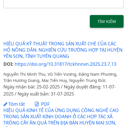
TÌM KIẾM
HIỆU QUẢ KỸ THUẬT TRONG SẢN XUẤT CHÈ CỦA CÁC
HỘ NÔNG DÂN: NGHIÊN CỨU TRƯỜNG HỢP TẠI HUYỆN
YÊN SƠN, TỈNH TUYÊN QUANG
DOI:
https://doi.org/10.31817/tckhnnvn.2025.23.7.13
Nguyễn Thị Minh Thu, Vũ Tiến Vượng, Đặng Nam Phương,
Trần Hương Giang, Mai Tiến Huy, Nguyễn Trung Đức
Ngày nhận bài: 25-02-2025 / Ngày duyệt đăng: 11-07-
2025 / Ngày xuất bản: 31-07-2025
Tóm tắt
PDF
HIỆU QUẢ KINH TẾ CỦA ỨNG DỤNG CÔNG NGHỆ CAO
TRONG SẢN XUẤT KINH DOANH Ở CÁC HỢP TÁC XÃ
TRỒNG CÂY ĂN QUẢ TRÊN ĐỊA BÀN HUYỆN MAI SƠN,