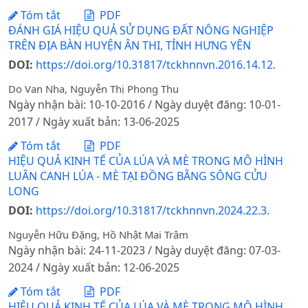
Tóm tắt
PDF
ĐÁNH GIÁ HIỆU QUẢ SỬ DỤNG ĐẤT NÔNG NGHIỆP
TRÊN ĐỊA BÀN HUYỆN ÂN THI, TỈNH HƯNG YÊN
DOI:
https://doi.org/10.31817/tckhnnvn.2016.14.12.
Do Van Nha, Nguyễn Thị Phong Thu
Ngày nhận bài: 10-10-2016 / Ngày duyệt đăng: 10-01-
2017 / Ngày xuất bản: 13-06-2025
Tóm tắt
PDF
HIỆU QUẢ KINH TẾ CỦA LÚA VÀ MÈ TRONG MÔ HÌNH
LUÂN CANH LÚA - MÈ TẠI ĐỒNG BẰNG SÔNG CỬU
LONG
DOI:
https://doi.org/10.31817/tckhnnvn.2024.22.3.
Nguyễn Hữu Đặng, Hồ Nhật Mai Trâm
Ngày nhận bài: 24-11-2023 / Ngày duyệt đăng: 07-03-
2024 / Ngày xuất bản: 12-06-2025
Tóm tắt
PDF
HIỆU QUẢ KINH TẾ CỦA LÚA VÀ MÈ TRONG MÔ HÌNH