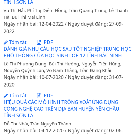
TỈNH SƠN LA
Vũ Thị Hải, Phí Thị Diễm Hồng, Trần Quang Trung, Lê Thanh
Hà, Bùi Thị Mai Linh
Ngày nhận bài: 12-04-2022 / Ngày duyệt đăng: 27-09-
2022
Tóm tắt
PDF
ĐÁNH GIÁ NHU CẦU HỌC SAU TỐT NGHIỆP TRUNG HỌC
PHỔ THÔNG CỦA HỌC SINH LỚP 12 TỈNH BẮC NINH
Lê Thị Phương Dung, Bùi Thị Hường, Nguyễn Tiến Hùng,
Nguyễn Quỳnh Lan, Võ Nam Thắng, Trần Đăng Khải
Ngày nhận bài: 10-07-2020 / Ngày duyệt đăng: 31-07-
2020
Tóm tắt
PDF
HIỆU QUẢ CÁC MÔ HÌNH TRỒNG XOÀI ỨNG DỤNG
CÔNG NGHỆ CAO TRÊN ĐỊA BÀN HUYỆN YÊN CHÂU,
TỈNH SƠN LA
Đỗ Thị Nhài, Trần Nguyên Thành
Ngày nhận bài: 04-12-2020 / Ngày duyệt đăng: 02-06-