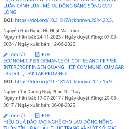
LUÂN CANH LÚA - MÈ TẠI ĐỒNG BẰNG SÔNG CỬU
LONG
DOI:
https://doi.org/10.31817/tckhnnvn.2024.22.3.
Nguyễn Hữu Đặng, Hồ Nhật Mai Trâm
Ngày nhận bài: 24-11-2023 / Ngày duyệt đăng: 07-03-
2024 / Ngày xuất bản: 12-06-2025
Tóm tắt
PDF
ECONOMIC PERFORMANCE OF COFFEE AND PEPPER
INTERCROPPING IN QUANG HIEP COMMUNE, CUMGAR
DISTRICT, DAK LAK PROVINCE
DOI:
https://doi.org/10.31817/tckhnnvn.2017.15.9.
Nguyen Thi Duong Nga, Phan Thi Thuy
Ngày nhận bài: 17-07-2017 / Ngày duyệt đăng: 20-08-
2017 / Ngày xuất bản: 06-08-2025
Tóm tắt
PDF
HIỆU QUẢ ĐÀO TẠO NGHỀ CHO LAO ĐỘNG NÔNG
THÔN TỈNH ĐẮK LẮK: THỰC TRẠNG VÀ MỘT SỐ GIẢI