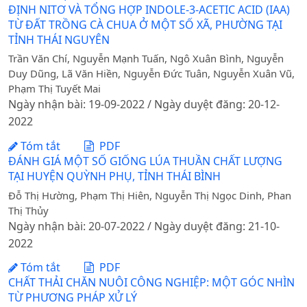
ĐỊNH NITƠ VÀ TỔNG HỢP INDOLE-3-ACETIC ACID (IAA)
TỪ ĐẤT TRỒNG CÀ CHUA Ở MỘT SỐ XÃ, PHƯỜNG TẠI
TỈNH THÁI NGUYÊN
Trần Văn Chí, Nguyễn Mạnh Tuấn, Ngô Xuân Bình, Nguyễn
Duy Dũng, Lã Văn Hiền, Nguyễn Đức Tuân, Nguyễn Xuân Vũ,
Phạm Thị Tuyết Mai
Ngày nhận bài: 19-09-2022 / Ngày duyệt đăng: 20-12-
2022
Tóm tắt
PDF
ĐÁNH GIÁ MỘT SỐ GIỐNG LÚA THUẦN CHẤT LƯỢNG
TẠI HUYỆN QUỲNH PHỤ, TỈNH THÁI BÌNH
Đỗ Thị Hường, Phạm Thị Hiên, Nguyễn Thị Ngọc Dinh, Phan
Thị Thủy
Ngày nhận bài: 20-07-2022 / Ngày duyệt đăng: 21-10-
2022
Tóm tắt
PDF
CHẤT THẢI CHĂN NUÔI CÔNG NGHIỆP: MỘT GÓC NHÌN
TỪ PHƯƠNG PHÁP XỬ LÝ