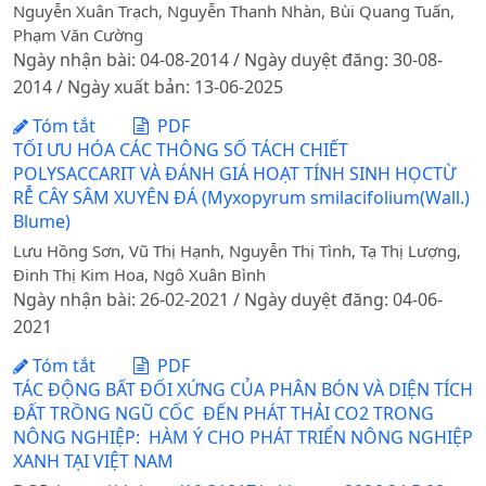
Nguyễn Xuân Trạch, Nguyễn Thanh Nhàn, Bùi Quang Tuấn,
Phạm Văn Cường
Ngày nhận bài: 04-08-2014 / Ngày duyệt đăng: 30-08-
2014 / Ngày xuất bản: 13-06-2025
Tóm tắt
PDF
TỐI ƯU HÓA CÁC THÔNG SỐ TÁCH CHIẾT
POLYSACCARIT VÀ ĐÁNH GIÁ HOẠT TÍNH SINH HỌCTỪ
RỄ CÂY SÂM XUYÊN ĐÁ (Myxopyrum smilacifolium(Wall.)
Blume)
Lưu Hồng Sơn, Vũ Thị Hạnh, Nguyễn Thị Tình, Tạ Thị Lượng,
Đinh Thị Kim Hoa, Ngô Xuân Bình
Ngày nhận bài: 26-02-2021 / Ngày duyệt đăng: 04-06-
2021
Tóm tắt
PDF
TÁC ĐỘNG BẤT ĐỐI XỨNG CỦA PHÂN BÓN VÀ DIỆN TÍCH
ĐẤT TRỒNG NGŨ CỐC ĐẾN PHÁT THẢI CO2 TRONG
NÔNG NGHIỆP: HÀM Ý CHO PHÁT TRIỂN NÔNG NGHIỆP
XANH TẠI VIỆT NAM