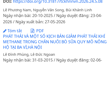
DOI:
https://doi.org/10.31817/tckhnnvn.2026.24.5.08
Lê Phương Nam, Nguyễn Văn Song, Bùi Khánh Linh
Ngày nhận bài: 20-10-2025 / Ngày duyệt đăng: 23-04-
2026 / Ngày xuất bản: 27-05-2026
Tóm tắt
PDF
PHÁT THẢI VÀ MỘT SỐ KỊCH BẢN GIẢM PHÁT THẢI KHÍ
METHANE TRONG CHĂN NUÔI BÒ SỮA QUY MÔ NÔNG
HỘ TẠI BA VÌ,HÀ NỘI
Lê Đình Phùng, Lê Đức Ngoan
Ngày nhận bài: 31-03-2015 / Ngày duyệt đăng: 02-06-
2015
Tóm tắt
PDF
NITROGEN WASTE IN THE EFFLUENT FROM AN
INTENSIVE SHRIMP FARM AND THE REMOVAL
EFFECTIVENESS OF A WASTWATER TREATMENT SYSTEM
INTEGRATING SEWEED PRODUCTION
DOI:
https://doi.org/10.31817/tckhnnvn.2017.15.9.