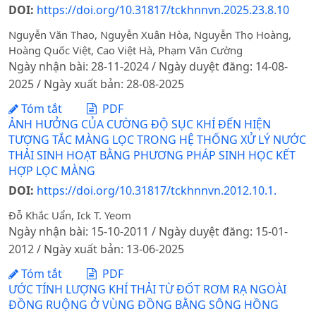
DOI:
https://doi.org/10.31817/tckhnnvn.2025.23.8.10
Nguyễn Văn Thao, Nguyễn Xuân Hòa, Nguyễn Thọ Hoàng,
Hoàng Quốc Việt, Cao Việt Hà, Phạm Văn Cường
Ngày nhận bài: 28-11-2024 / Ngày duyệt đăng: 14-08-
2025 / Ngày xuất bản: 28-08-2025
Tóm tắt
PDF
ẢNH HƯỞNG CỦA CƯỜNG ĐỘ SỤC KHÍ ĐẾN HIỆN
TƯỢNG TẮC MÀNG LỌC TRONG HỆ THỐNG XỬ LÝ NƯỚC
THẢI SINH HOẠT BẰNG PHƯƠNG PHÁP SINH HỌC KẾT
HỢP LỌC MÀNG
DOI:
https://doi.org/10.31817/tckhnnvn.2012.10.1.
Đỗ Khắc Uẩn, Ick T. Yeom
Ngày nhận bài: 15-10-2011 / Ngày duyệt đăng: 15-01-
2012 / Ngày xuất bản: 13-06-2025
Tóm tắt
PDF
ƯỚC TÍNH LƯỢNG KHÍ THẢI TỪ ĐỐT RƠM RẠ NGOÀI
ĐỒNG RUỘNG Ở VÙNG ĐỒNG BẰNG SÔNG HỒNG