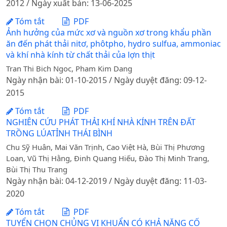
2012 / Ngày xuất bản: 13-06-2025
Tóm tắt
PDF
Ảnh hưởng của mức xơ và nguồn xơ trong khẩu phần
ăn đến phát thải nitơ, phôtpho, hydro sulfua, ammoniac
và khí nhà kính từ chất thải của lợn thịt
Tran Thi Bich Ngoc, Pham Kim Dang
Ngày nhận bài: 01-10-2015 / Ngày duyệt đăng: 09-12-
2015
Tóm tắt
PDF
NGHIÊN CỨU PHÁT THẢI KHÍ NHÀ KÍNH TRÊN ĐẤT
TRỒNG LÚATỈNH THÁI BÌNH
Chu Sỹ Huân, Mai Văn Trịnh, Cao Việt Hà, Bùi Thị Phương
Loan, Vũ Thị Hằng, Đinh Quang Hiếu, Đào Thị Minh Trang,
Bùi Thị Thu Trang
Ngày nhận bài: 04-12-2019 / Ngày duyệt đăng: 11-03-
2020
Tóm tắt
PDF
TUYỂN CHỌN CHỦNG VI KHUẨN CÓ KHẢ NĂNG CỐ