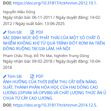
DOI:
https://doi.org/10.31817/tckhnnvn.2012.10.1.
Nguyễn Mậu Dũng
Ngày nhận bài: 06-11-2011 / Ngày duyệt đăng: 14-02-
2012 / Ngày xuất bản: 13-06-2025
Tóm tắt
PDF
XÁC ĐỊNH MỨC ĐỘ PHÁT THẢI CỦA MỘT SỐ CHẤT Ô
NHIỄM KHÔNG KHÍ TỪ QUÁ TRÌNH ĐỐT RƠM RẠ TRÊN
ĐỒNG RUỘNG TẠI GIA LÂM, HÀ NỘI
Phạm Châu Thuỳ, Đỗ Thị Mai, Nghiêm Trung Dũng
Ngày nhận bài: 09-02-2018 / Ngày duyệt đăng: 10-04-
2018
Tóm tắt
PDF
ẢNH HƯỞNG CỦA THỜI ĐIỂM THU CẮT ĐẾN NĂNG
SUẤT, THÀNH PHẦN HÓA HỌC CỦA HAI DÒNG CAO
LƯƠNG (OPV86 VÀ OPV88) VÀ CHẤT LƯỢNG THỨC ĂN Ủ
CHUA TỪ CÂY CAO LƯƠNG
DOI:
https://doi.org/10.31817/tckhnnvn.2014.12.5.