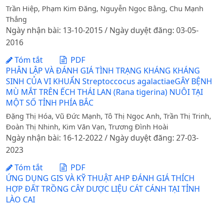
Trần Hiệp, Phạm Kim Đăng, Nguyễn Ngọc Bằng, Chu Mạnh
Thắng
Ngày nhận bài: 13-10-2015 / Ngày duyệt đăng: 03-05-
2016
Tóm tắt
PDF
PHÂN LẬP VÀ ĐÁNH GIÁ TÌNH TRẠNG KHÁNG KHÁNG
SINH CỦA VI KHUẨN Streptoccocus agalactiaeGÂY BỆNH
MÙ MẮT TRÊN ẾCH THÁI LAN (Rana tigerina) NUÔI TẠI
MỘT SỐ TỈNH PHÍA BẮC
Đặng Thị Hóa, Vũ Đức Mạnh, Tô Thị Ngọc Anh, Trần Thị Trinh,
Đoàn Thị Nhinh, Kim Văn Vạn, Trương Đình Hoài
Ngày nhận bài: 16-12-2022 / Ngày duyệt đăng: 27-03-
2023
Tóm tắt
PDF
ỨNG DỤNG GIS VÀ KỸ THUẬT AHP ĐÁNH GIÁ THÍCH
HỢP ĐẤT TRỒNG CÂY DƯỢC LIỆU CÁT CÁNH TẠI TỈNH
LÀO CAI
DOI:
https://doi.org/10.1234/6tf9ra79