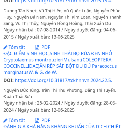
DOI:
https://doi.org/10.31817/tckhnnvn.2015.13.4.
Dương Tấn Nhựt, Vũ Thị Hiền, Vũ Quốc Luận, Nguyễn Phúc
Huy, Nguyễn Bá Nam, Nguyễn Thị Kim Loan, Nguyễn Thanh
Sang, Vũ Thị Thủy, Nguyễn Hồng Hoàng, Thái Xuân Du
Ngày nhận bài: 07-08-2014 / Ngày duyệt đăng: 04-06-
2015 / Ngày xuất bản: 13-06-2025
Tóm tắt
PDF
ĐẶC ĐIỂM SINH HỌC,SINH THÁI BỌ RÙA ĐEN NHỎ
Cryptolaemus montrouzieriMulsant(COLEOPTERA:
COCCINELLIDAE)ĂN RỆP SÁP BỘT ĐU ĐỦ Paracoccus
marginatusW. & G. de W.
DOI:
https://doi.org/10.31817/tckhnnvn.2024.22.5.
Nguyễn Đức Tùng, Trần Thị Thu Phương, Đặng Thị Tuyến,
Đoàn Thái Sơn
Ngày nhận bài: 26-02-2024 / Ngày duyệt đăng: 28-05-
2024 / Ngày xuất bản: 12-06-2025
Tóm tắt
PDF
ĐÁNH GIÁ KHẢ NĂNG KHÁNG KHUẨN CỦA DỊCH CHIẾT