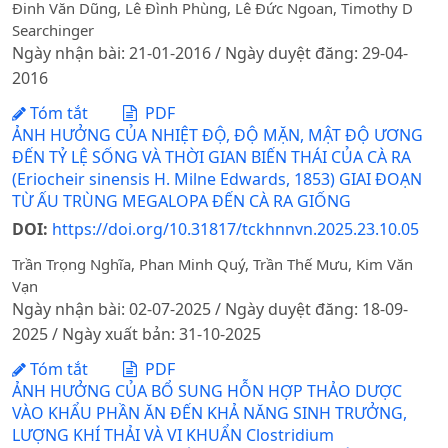
Đinh Văn Dũng, Lê Đình Phùng, Lê Đức Ngoan, Timothy D
Searchinger
Ngày nhận bài: 21-01-2016 / Ngày duyệt đăng: 29-04-
2016
Tóm tắt
PDF
ẢNH HƯỞNG CỦA NHIỆT ĐỘ, ĐỘ MẶN, MẬT ĐỘ ƯƠNG
ĐẾN TỶ LỆ SỐNG VÀ THỜI GIAN BIẾN THÁI CỦA CÀ RA
(Eriocheir sinensis H. Milne Edwards, 1853) GIAI ĐOẠN
TỪ ẤU TRÙNG MEGALOPA ĐẾN CÀ RA GIỐNG
DOI:
https://doi.org/10.31817/tckhnnvn.2025.23.10.05
Trần Trọng Nghĩa, Phan Minh Quý, Trần Thế Mưu, Kim Văn
Vạn
Ngày nhận bài: 02-07-2025 / Ngày duyệt đăng: 18-09-
2025 / Ngày xuất bản: 31-10-2025
Tóm tắt
PDF
ẢNH HƯỞNG CỦA BỔ SUNG HỖN HỢP THẢO DƯỢC
VÀO KHẨU PHẦN ĂN ĐẾN KHẢ NĂNG SINH TRƯỞNG,
LƯỢNG KHÍ THẢI VÀ VI KHUẨN Clostridium