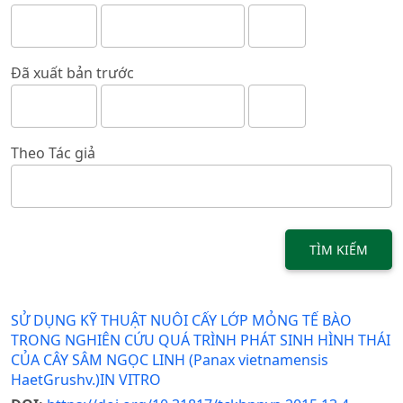
Đã xuất bản trước
Theo Tác giả
TÌM KIẾM
SỬ DỤNG KỸ THUẬT NUÔI CẤY LỚP MỎNG TẾ BÀO
TRONG NGHIÊN CỨU QUÁ TRÌNH PHÁT SINH HÌNH THÁI
CỦA CÂY SÂM NGỌC LINH (Panax vietnamensis
HaetGrushv.)IN VITRO