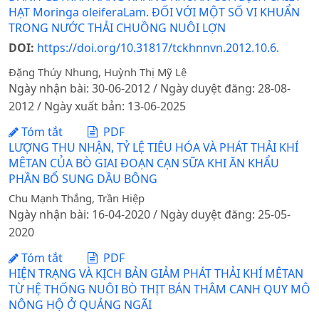
HẠT Moringa oleiferaLam. ĐỐI VỚI MỘT SỐ VI KHUẨN
TRONG NƯỚC THẢI CHUỒNG NUÔI LỢN
DOI:
https://doi.org/10.31817/tckhnnvn.2012.10.6.
Đặng Thúy Nhung, Huỳnh Thị Mỹ Lệ
Ngày nhận bài: 30-06-2012 / Ngày duyệt đăng: 28-08-
2012 / Ngày xuất bản: 13-06-2025
Tóm tắt
PDF
LƯỢNG THU NHẬN, TỶ LỆ TIÊU HÓA VÀ PHÁT THẢI KHÍ
MÊTAN CỦA BÒ GIAI ĐOẠN CẠN SỮA KHI ĂN KHẨU
PHẦN BỔ SUNG DẦU BÔNG
Chu Mạnh Thắng, Trần Hiệp
Ngày nhận bài: 16-04-2020 / Ngày duyệt đăng: 25-05-
2020
Tóm tắt
PDF
HIỆN TRẠNG VÀ KỊCH BẢN GIẢM PHÁT THẢI KHÍ MÊTAN
TỪ HỆ THỐNG NUÔI BÒ THỊT BÁN THÂM CANH QUY MÔ
NÔNG HỘ Ở QUẢNG NGÃI