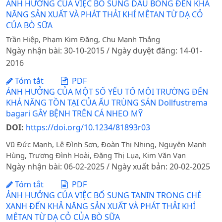
ẢNH HƯỞNG CỦA VIỆC BỔ SUNG DẦU BÔNG ĐẾN KHẢ
NĂNG SẢN XUẤT VÀ PHÁT THẢI KHÍ MÊTAN TỪ DẠ CỎ
CỦA BÒ SỮA
Trần Hiệp, Phạm Kim Đăng, Chu Mạnh Thắng
Ngày nhận bài: 30-10-2015 / Ngày duyệt đăng: 14-01-
2016
Tóm tắt
PDF
ẢNH HƯỞNG CỦA MỘT SỐ YẾU TỐ MÔI TRƯỜNG ĐẾN
KHẢ NĂNG TỒN TẠI CỦA ẤU TRÙNG SÁN Dollfustrema
bagari GÂY BỆNH TRÊN CÁ NHEO MỸ
DOI:
https://doi.org/10.1234/81893r03
Vũ Đức Mạnh, Lê Đình Sơn, Đoàn Thị Nhing, Nguyễn Mạnh
Hùng, Trương Đình Hoài, Đặng Thị Lụa, Kim Văn Vạn
Ngày nhận bài: 06-02-2025 / Ngày xuất bản: 20-02-2025
Tóm tắt
PDF
ẢNH HƯỞNG CỦA VIỆC BỔ SUNG TANIN TRONG CHÈ
XANH ĐẾN KHẢ NĂNG SẢN XUẤT VÀ PHÁT THẢI KHÍ
MÊTAN TỪ DẠ CỎ CỦA BÒ SỮA