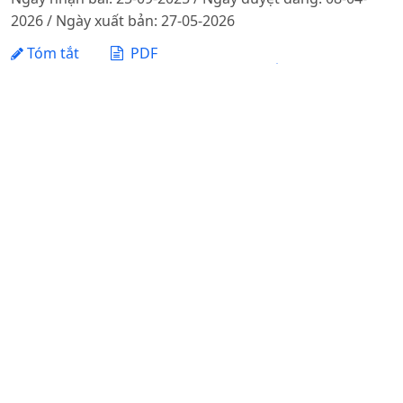
2026 / Ngày xuất bản: 27-05-2026
Tóm tắt
PDF
NGHIÊN CỨU BIỆN PHÁP KỸ THUẬT NHẰM XÂY DỰNG
QUI TRÌNH SẢN XUẤT HẠT LAI F1GIỐNG LÚA LAI HAI
DÒNG HQ21
DOI:
https://doi.org/10.31817/tckhnnvn.2020.18.12.
Phan Thị Thanh Huyền, Trần Văn Quang, Nguyễn Thị Kim
Dung, Nguyễn Thị Đông, Lê Văn Huy, Phạm Văn Thuyết
Ngày nhận bài: 11-02-2020 / Ngày duyệt đăng: 12-08-
2020 / Ngày xuất bản: 12-06-2025
Tóm tắt
PDF
KHẢ NĂNG SINH TRƯỞNG, NĂNG SUẤT VÀ CHẤT LƯỢNG
THỊTCỦA GÀ LAI 3/4 ĐÔNG TẢO VÀ 1/4 LƯƠNG PHƯỢNG
Nguyễn Văn Duy, Nguyễn Đình Tiến, Vũ Đình Tôn
Ngày nhận bài: 01-06-2020 / Ngày duyệt đăng: 25-06-
2020
Tóm tắt
PDF