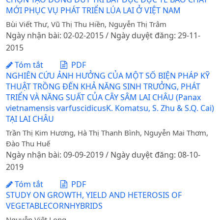
MỚI PHỤC VỤ PHÁT TRIỂN LÚA LAI Ở VIỆT NAM
Bùi Viết Thư, Vũ Thị Thu Hiền, Nguyễn Thị Trâm
Ngày nhận bài: 02-02-2015 / Ngày duyệt đăng: 29-11-
2015
Tóm tắt
PDF
NGHIÊN CỨU ẢNH HƯỞNG CỦA MỘT SỐ BIỆN PHÁP KỸ
THUẬT TRỒNG ĐẾN KHẢ NĂNG SINH TRƯỞNG, PHÁT
TRIỂN VÀ NĂNG SUẤT CỦA CÂY SÂM LAI CHÂU (Panax
vietnamensis varfuscidicusK. Komatsu, S. Zhu & S.Q. Cai)
TẠI LAI CHÂU
Trần Thị Kim Hương, Hà Thị Thanh Bình, Nguyễn Mai Thơm,
Đào Thu Huế
Ngày nhận bài: 09-09-2019 / Ngày duyệt đăng: 08-10-
2019
Tóm tắt
PDF
STUDY ON GROWTH, YIELD AND HETEROSIS OF
VEGETABLECORNHYBRIDS
Nguyễn Việt Long