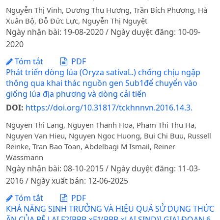
Nguyễn Thị Vinh, Dương Thu Hương, Trần Bích Phương, Hà
Xuân Bộ, Đỗ Đức Lực, Nguyễn Thị Nguyệt
Ngày nhận bài: 19-08-2020 / Ngày duyệt đăng: 10-09-
2020
Tóm tắt
PDF
Phát triển dòng lúa (Oryza sativaL.) chống chịu ngập
thông qua khai thác nguồn gen Sub1để chuyển vào
giống lúa địa phương và dòng cải tiến
DOI:
https://doi.org/10.31817/tckhnnvn.2016.14.3.
Nguyen Thi Lang, Nguyen Thanh Hoa, Pham Thi Thu Ha,
Nguyen Van Hieu, Nguyen Ngoc Huong, Bui Chi Buu, Russell
Reinke, Tran Bao Toan, Abdelbagi M Ismail, Reiner
Wassmann
Ngày nhận bài: 08-10-2015 / Ngày duyệt đăng: 11-03-
2016 / Ngày xuất bản: 12-06-2025
Tóm tắt
PDF
KHẢ NĂNG SINH TRƯỞNG VÀ HIỆU QUẢ SỬ DỤNG THỨC
ĂN CỦA BÊ LAI F2[BBB ×F1(BBB ×LAI SIND)] GIAI ĐOẠN 6