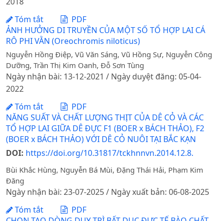
2018
Tóm tắt
PDF
ẢNH HƯỞNG DI TRUYỀN CỦA MỘT SỐ TỔ HỢP LAI CÁ
RÔ PHI VẰN (Oreochromis niloticus)
Nguyễn Hồng Điệp, Vũ Văn Sáng, Vũ Hồng Sự, Nguyễn Công
Dưỡng, Trần Thị Kim Oanh, Đỗ Sơn Tùng
Ngày nhận bài: 13-12-2021 / Ngày duyệt đăng: 05-04-
2022
Tóm tắt
PDF
NĂNG SUẤT VÀ CHẤT LƯỢNG THỊT CỦA DÊ CỎ VÀ CÁC
TỔ HỢP LAI GIỮA DÊ ĐỰC F1 (BOER x BÁCH THẢO), F2
(BOER x BÁCH THẢO) VỚI DÊ CỎ NUÔI TẠI BẮC KẠN
DOI:
https://doi.org/10.31817/tckhnnvn.2014.12.8.
Bùi Khắc Hùng, Nguyễn Bá Mùi, Đặng Thái Hải, Phạm Kim
Đăng
Ngày nhận bài: 23-07-2025 / Ngày xuất bản: 06-08-2025
Tóm tắt
PDF
CHỌN TẠO DÒNG DUY TRÌ BẤT DỤC ĐỰC TẾ BÀO CHẤT