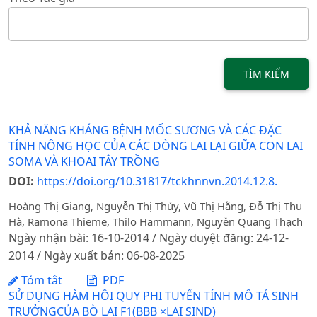
TÌM KIẾM
KHẢ NĂNG KHÁNG BỆNH MỐC SƯƠNG VÀ CÁC ĐẶC
TÍNH NÔNG HỌC CỦA CÁC DÒNG LAI LẠI GIỮA CON LAI
SOMA VÀ KHOAI TÂY TRỒNG
DOI:
https://doi.org/10.31817/tckhnnvn.2014.12.8.
Hoàng Thị Giang, Nguyễn Thị Thủy, Vũ Thị Hằng, Đỗ Thị Thu
Hà, Ramona Thieme, Thilo Hammann, Nguyễn Quang Thạch
Ngày nhận bài: 16-10-2014 / Ngày duyệt đăng: 24-12-
2014 / Ngày xuất bản: 06-08-2025
Tóm tắt
PDF
SỬ DỤNG HÀM HỒI QUY PHI TUYẾN TÍNH MÔ TẢ SINH
TRƯỞNGCỦA BÒ LAI F1(BBB ×LAI SIND)