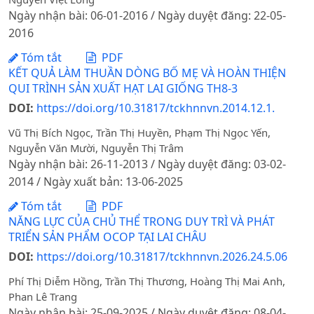
Ngày nhận bài: 06-01-2016 / Ngày duyệt đăng: 22-05-
2016
Tóm tắt
PDF
KẾT QUẢ LÀM THUẦN DÒNG BỐ MẸ VÀ HOÀN THIỆN
QUI TRÌNH SẢN XUẤT HẠT LAI GIỐNG TH8-3
DOI:
https://doi.org/10.31817/tckhnnvn.2014.12.1.
Vũ Thị Bích Ngọc, Trần Thị Huyền, Phạm Thị Ngọc Yến,
Nguyễn Văn Mười, Nguyễn Thị Trâm
Ngày nhận bài: 26-11-2013 / Ngày duyệt đăng: 03-02-
2014 / Ngày xuất bản: 13-06-2025
Tóm tắt
PDF
NĂNG LỰC CỦA CHỦ THỂ TRONG DUY TRÌ VÀ PHÁT
TRIỂN SẢN PHẨM OCOP TẠI LAI CHÂU
DOI:
https://doi.org/10.31817/tckhnnvn.2026.24.5.06
Phí Thị Diễm Hồng, Trần Thị Thương, Hoàng Thị Mai Anh,
Phan Lê Trang
Ngày nhận bài: 25-09-2025 / Ngày duyệt đăng: 08-04-