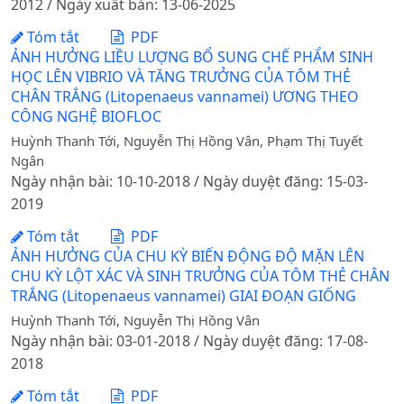
2012 / Ngày xuất bản: 13-06-2025
Tóm tắt
PDF
ẢNH HƯỞNG LIỀU LƯỢNG BỔ SUNG CHẾ PHẨM SINH
HỌC LÊN VIBRIO VÀ TĂNG TRƯỞNG CỦA TÔM THẺ
CHÂN TRẮNG (Litopenaeus vannamei) ƯƠNG THEO
CÔNG NGHỆ BIOFLOC
Huỳnh Thanh Tới, Nguyễn Thị Hồng Vân, Phạm Thị Tuyết
Ngân
Ngày nhận bài: 10-10-2018 / Ngày duyệt đăng: 15-03-
2019
Tóm tắt
PDF
ẢNH HƯỞNG CỦA CHU KỲ BIẾN ĐỘNG ĐỘ MẶN LÊN
CHU KỲ LỘT XÁC VÀ SINH TRƯỞNG CỦA TÔM THẺ CHÂN
TRẮNG (Litopenaeus vannamei) GIAI ĐOẠN GIỐNG
Huỳnh Thanh Tới, Nguyễn Thị Hồng Vân
Ngày nhận bài: 03-01-2018 / Ngày duyệt đăng: 17-08-
2018
Tóm tắt
PDF