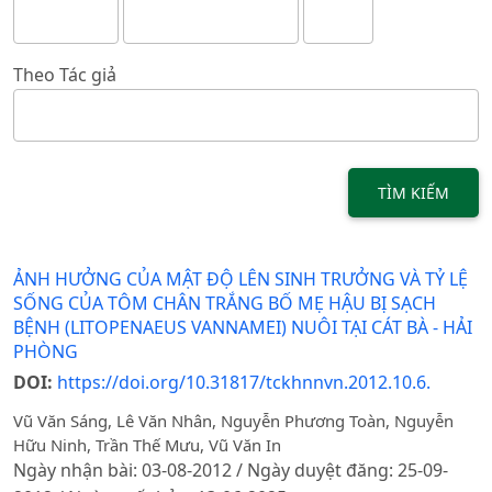
Theo Tác giả
TÌM KIẾM
ẢNH HƯỞNG CỦA MẬT ĐỘ LÊN SINH TRƯỞNG VÀ TỶ LỆ
SỐNG CỦA TÔM CHÂN TRẮNG BỐ MẸ HẬU BỊ SẠCH
BỆNH (LITOPENAEUS VANNAMEI) NUÔI TẠI CÁT BÀ - HẢI
PHÒNG
DOI:
https://doi.org/10.31817/tckhnnvn.2012.10.6.
Vũ Văn Sáng, Lê Văn Nhân, Nguyễn Phương Toàn, Nguyễn
Hữu Ninh, Trần Thế Mưu, Vũ Văn In
Ngày nhận bài: 03-08-2012 / Ngày duyệt đăng: 25-09-