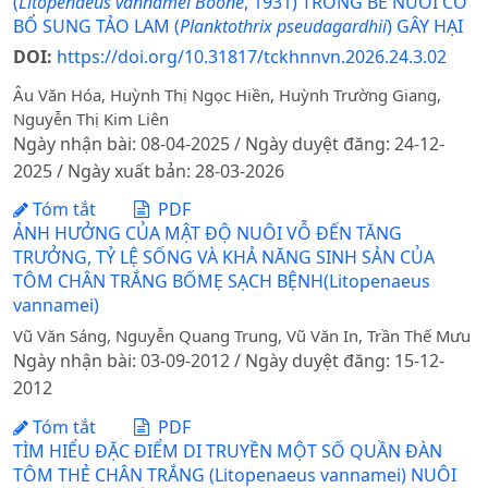
(
Litopenaeus vannamei Boone
, 1931) TRONG BỂ NUÔI CÓ
BỔ SUNG TẢO LAM (
Planktothrix pseudagardhii
) GÂY HẠI
DOI:
https://doi.org/10.31817/tckhnnvn.2026.24.3.02
Âu Văn Hóa, Huỳnh Thị Ngọc Hiền, Huỳnh Trường Giang,
Nguyễn Thị Kim Liên
Ngày nhận bài: 08-04-2025 / Ngày duyệt đăng: 24-12-
2025 / Ngày xuất bản: 28-03-2026
Tóm tắt
PDF
ẢNH HƯỞNG CỦA MẬT ĐỘ NUÔI VỖ ĐẾN TĂNG
TRƯỞNG, TỶ LỆ SỐNG VÀ KHẢ NĂNG SINH SẢN CỦA
TÔM CHÂN TRẮNG BỐMẸ SẠCH BỆNH(Litopenaeus
vannamei)
Vũ Văn Sáng, Nguyễn Quang Trung, Vũ Văn In, Trần Thế Mưu
Ngày nhận bài: 03-09-2012 / Ngày duyệt đăng: 15-12-
2012
Tóm tắt
PDF
TÌM HIỂU ĐẶC ĐIỂM DI TRUYỀN MỘT SỐ QUẦN ĐÀN
TÔM THẺ CHÂN TRẮNG (Litopenaeus vannamei) NUÔI