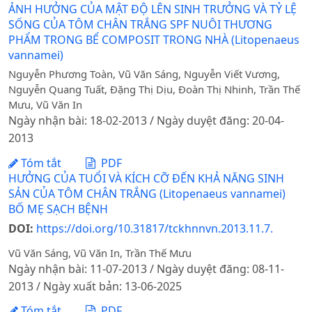
ẢNH HƯỞNG CỦA MẬT ĐỘ LÊN SINH TRƯỞNG VÀ TỶ LỆ
SỐNG CỦA TÔM CHÂN TRẮNG SPF NUÔI THƯƠNG
PHẨM TRONG BỂ COMPOSIT TRONG NHÀ (Litopenaeus
vannamei)
Nguyễn Phương Toàn, Vũ Văn Sáng, Nguyễn Viết Vương,
Nguyễn Quang Tuất, Đặng Thị Dịu, Đoàn Thị Nhinh, Trần Thế
Mưu, Vũ Văn In
Ngày nhận bài: 18-02-2013 / Ngày duyệt đăng: 20-04-
2013
Tóm tắt
PDF
HƯỞNG CỦA TUỔI VÀ KÍCH CỠ ĐẾN KHẢ NĂNG SINH
SẢN CỦA TÔM CHÂN TRẮNG (Litopenaeus vannamei)
BỐ MẸ SẠCH BỆNH
DOI:
https://doi.org/10.31817/tckhnnvn.2013.11.7.
Vũ Văn Sáng, Vũ Văn In, Trần Thế Mưu
Ngày nhận bài: 11-07-2013 / Ngày duyệt đăng: 08-11-
2013 / Ngày xuất bản: 13-06-2025
Tóm tắt
PDF