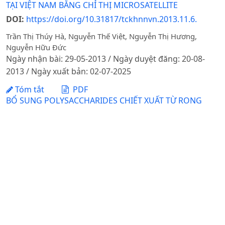
TẠI VIỆT NAM BẰNG CHỈ THỊ MICROSATELLITE
DOI:
https://doi.org/10.31817/tckhnnvn.2013.11.6.
Trần Thị Thúy Hà, Nguyễn Thế Việt, Nguyễn Thị Hương,
Nguyễn Hữu Đức
Ngày nhận bài: 29-05-2013 / Ngày duyệt đăng: 20-08-
2013 / Ngày xuất bản: 02-07-2025
Tóm tắt
PDF
BỔ SUNG POLYSACCHARIDES CHIẾT XUẤT TỪ RONG
BÚN (Enteromorpha intestinalis) VÀO THỨC ĂN ƯƠNG
TÔM THẺ CHÂN TRẮNG (Litopenaeus vannamei)
DOI:
https://doi.org/10.31817/tckhnnvn.2025.23.3.02
Nguyễn Thị Ngọc Anh, Huỳnh Trường Giang, Vũ Hùng Hải, Lê
Quốc Việt, Dương Thị Mỹ Hận, Cao Mỹ Án, Trần Ngọc Hải,
Trần Nguyễn Hải Nam
Ngày nhận bài: 29-11-2024 / Ngày duyệt đăng: 19-03-
2025 / Ngày xuất bản: 28-03-2025
Tóm tắt
PDF