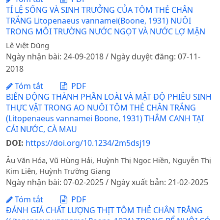
TỈ LỆ SỐNG VÀ SINH TRƯỞNG CỦA TÔM THẺ CHÂN
TRẮNG Litopenaeus vannamei(Boone, 1931) NUÔI
TRONG MÔI TRƯỜNG NƯỚC NGỌT VÀ NƯỚC LỢ MẶN
Lê Việt Dũng
Ngày nhận bài: 24-09-2018 / Ngày duyệt đăng: 07-11-
2018
Tóm tắt
PDF
BIẾN ĐỘNG THÀNH PHẦN LOÀI VÀ MẬT ĐỘ PHIÊU SINH
THỰC VẬT TRONG AO NUÔI TÔM THẺ CHÂN TRẮNG
(Litopenaeus vannamei Boone, 1931) THÂM CANH TẠI
CÁI NƯỚC, CÀ MAU
DOI:
https://doi.org/10.1234/2m5dsj19
Âu Văn Hóa, Vũ Hùng Hải, Huỳnh Thị Ngọc Hiền, Nguyễn Thị
Kim Liên, Huỳnh Trường Giang
Ngày nhận bài: 07-02-2025 / Ngày xuất bản: 21-02-2025
Tóm tắt
PDF
ĐÁNH GIÁ CHẤT LƯỢNG THỊT TÔM THẺ CHÂN TRẮNG