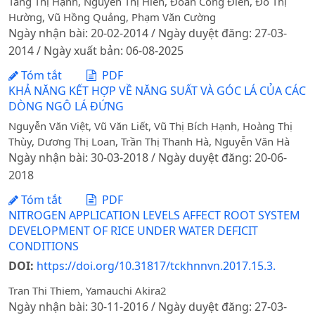
Tăng Thị Hạnh, Nguyễn Thị Hiền, Đoàn Công Điển, Đỗ Thị
Hường, Vũ Hồng Quảng, Phạm Văn Cường
Ngày nhận bài: 20-02-2014 / Ngày duyệt đăng: 27-03-
2014 / Ngày xuất bản: 06-08-2025
Tóm tắt
PDF
KHẢ NĂNG KẾT HỢP VỀ NĂNG SUẤT VÀ GÓC LÁ CỦA CÁC
DÒNG NGÔ LÁ ĐỨNG
Nguyễn Văn Việt, Vũ Văn Liết, Vũ Thị Bích Hạnh, Hoàng Thị
Thùy, Dương Thị Loan, Trần Thị Thanh Hà, Nguyễn Văn Hà
Ngày nhận bài: 30-03-2018 / Ngày duyệt đăng: 20-06-
2018
Tóm tắt
PDF
NITROGEN APPLICATION LEVELS AFFECT ROOT SYSTEM
DEVELOPMENT OF RICE UNDER WATER DEFICIT
CONDITIONS
DOI:
https://doi.org/10.31817/tckhnnvn.2017.15.3.
Tran Thi Thiem, Yamauchi Akira2
Ngày nhận bài: 30-11-2016 / Ngày duyệt đăng: 27-03-