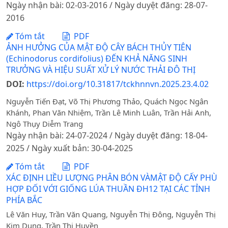
Ngày nhận bài: 02-03-2016 / Ngày duyệt đăng: 28-07-
2016
Tóm tắt
PDF
ẢNH HƯỞNG CỦA MẬT ĐỘ CÂY BÁCH THỦY TIÊN
(Echinodorus cordifolius) ĐẾN KHẢ NĂNG SINH
TRƯỞNG VÀ HIỆU SUẤT XỬ LÝ NƯỚC THẢI ĐÔ THỊ
DOI:
https://doi.org/10.31817/tckhnnvn.2025.23.4.02
Nguyễn Tiến Đạt, Võ Thị Phương Thảo, Quách Ngọc Ngân
Khánh, Phan Văn Nhiệm, Trần Lê Minh Luân, Trần Hải Anh,
Ngô Thụy Diễm Trang
Ngày nhận bài: 24-07-2024 / Ngày duyệt đăng: 18-04-
2025 / Ngày xuất bản: 30-04-2025
Tóm tắt
PDF
XÁC ĐỊNH LIỀU LƯỢNG PHÂN BÓN VÀMẬT ĐỘ CẤY PHÙ
HỢP ĐỐI VỚI GIỐNG LÚA THUẦN ĐH12 TẠI CÁC TỈNH
PHÍA BẮC
Lê Văn Huy, Trần Văn Quang, Nguyễn Thị Đông, Nguyễn Thị
Kim Dung, Trần Thị Huyền