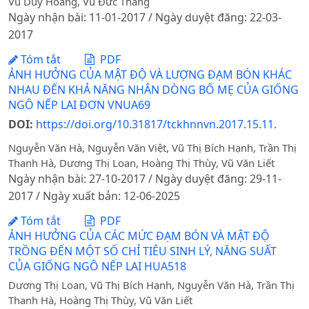
Vũ Duy Hoàng, Vũ Đức Thắng
Ngày nhận bài: 11-01-2017 / Ngày duyệt đăng: 22-03-
2017
Tóm tắt
PDF
ẢNH HƯỞNG CỦA MẬT ĐỘ VÀ LƯỢNG ĐẠM BÓN KHÁC
NHAU ĐẾN KHẢ NĂNG NHÂN DÒNG BỐ MẸ CỦA GIỐNG
NGÔ NẾP LAI ĐƠN VNUA69
DOI:
https://doi.org/10.31817/tckhnnvn.2017.15.11.
Nguyễn Văn Hà, Nguyễn Văn Việt, Vũ Thị Bích Hạnh, Trần Thị
Thanh Hà, Dương Thị Loan, Hoàng Thị Thùy, Vũ Văn Liết
Ngày nhận bài: 27-10-2017 / Ngày duyệt đăng: 29-11-
2017 / Ngày xuất bản: 12-06-2025
Tóm tắt
PDF
ẢNH HƯỞNG CỦA CÁC MỨC ĐẠM BÓN VÀ MẬT ĐỘ
TRỒNG ĐẾN MỘT SỐ CHỈ TIÊU SINH LÝ, NĂNG SUẤT
CỦA GIỐNG NGÔ NẾP LAI HUA518
Dương Thị Loan, Vũ Thị Bích Hạnh, Nguyễn Văn Hà, Trần Thị
Thanh Hà, Hoàng Thị Thùy, Vũ Văn Liết