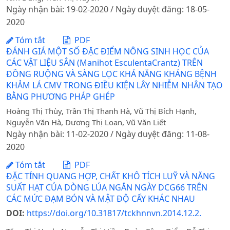
Ngày nhận bài: 19-02-2020 / Ngày duyệt đăng: 18-05-
2020
Tóm tắt
PDF
ĐÁNH GIÁ MỘT SỐ ĐẶC ĐIỂM NÔNG SINH HỌC CỦA
CÁC VẬT LIỆU SẮN (Manihot EsculentaCrantz) TRÊN
ĐỒNG RUỘNG VÀ SÀNG LỌC KHẢ NĂNG KHÁNG BỆNH
KHẢM LÁ CMV TRONG ĐIỀU KIỆN LÂY NHIỄM NHÂN TẠO
BẰNG PHƯƠNG PHÁP GHÉP
Hoàng Thị Thùy, Trần Thị Thanh Hà, Vũ Thị Bích Hạnh,
Nguyễn Văn Hà, Dương Thị Loan, Vũ Văn Liết
Ngày nhận bài: 11-02-2020 / Ngày duyệt đăng: 11-08-
2020
Tóm tắt
PDF
ĐẶC TÍNH QUANG HỢP, CHẤT KHÔ TÍCH LUỸ VÀ NĂNG
SUẤT HẠT CỦA DÒNG LÚA NGẮN NGÀY DCG66 TRÊN
CÁC MỨC ĐẠM BÓN VÀ MẬT ĐỘ CẤY KHÁC NHAU
DOI:
https://doi.org/10.31817/tckhnnvn.2014.12.2.