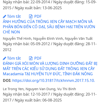
Ngày nhận bài: 22-09-2014 / Ngày duyệt đăng: 15-09-
2015 / Ngày xuất bản: 13-06-2025
Tóm tắt
PDF
ẢNH HƯỞNG CỦA TRỒNG XEN CÂY MẠCH MÔN VÀ
PHÂN BÓN ĐẾN CỎ DẠI, SÂU BỆNH HẠI TRÊN VƯỜN
CHÈ NON
Nguyễn Thế Hinh, Nguyễn Đình Vinh, Nguyễn Văn Tuất
Ngày nhận bài: 05-09-2012 / Ngày duyệt đăng: 28-11-
2012
Tóm tắt
PDF
ĐÁNH GIÁ XÓI MÒN VÀ LƯỢNG DINH DƯỠNG ĐẤT BỊ
MẤT TRÊN CÁC KIỂU SỬ DỤNG ĐẤT TRỒNG XEN CÂY
Macadamia TẠI HUYỆN TUY ĐỨC, TỈNH ĐĂK NÔNG
DOI:
https://doi.org/10.31817/tckhnnvn.2017.15.10.
Le Trong Yen, Nguyen Van Dung, Vu Thi Binh
Ngày nhận bài: 12-10-2017 / Ngày duyệt đăng: 20-11-
2017 / Ngày xuất bản: 06-08-2025