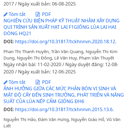
2017 / Ngày xuất bản: 06-08-2025
Tóm tắt
PDF
NGHIÊN CỨU BIỆN PHÁP KỸ THUẬT NHẰM XÂY DỰNG
QUI TRÌNH SẢN XUẤT HẠT LAI F1GIỐNG LÚA LAI HAI
DÒNG HQ21
DOI:
https://doi.org/10.31817/tckhnnvn.2020.18.12.
Phan Thị Thanh Huyền, Trần Văn Quang, Nguyễn Thị Kim
Dung, Nguyễn Thị Đông, Lê Văn Huy, Phạm Văn Thuyết
Ngày nhận bài: 11-02-2020 / Ngày duyệt đăng: 12-08-
2020 / Ngày xuất bản: 12-06-2025
Tóm tắt
PDF
ẢNH HƯỞNG GIỮA CÁC MỨC PHÂN BÓN VI SINH VÀ
MẬT ĐỘ CẤY ĐẾN SINH TRƯỞNG, PHÁT TRIỂN VÀ NĂNG
SUẤT CỦA LÚA NẾP CẨM GIỐNG ĐH6
DOI:
https://doi.org/10.31817/tckhnnvn.2015.13.6.
Nguyễn Thị Hảo, Đàm Văn Hưng, Nguyễn Giáo Hổ, Vũ Văn
Liết