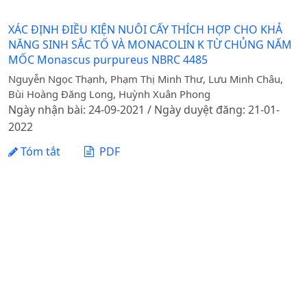
XÁC ĐỊNH ĐIỀU KIỆN NUÔI CẤY THÍCH HỢP CHO KHẢ
NĂNG SINH SẮC TỐ VÀ MONACOLIN K TỪ CHỦNG NẤM
MỐC Monascus purpureus NBRC 4485
Nguyễn Ngọc Thạnh, Phạm Thị Minh Thư, Lưu Minh Châu,
Bùi Hoàng Đăng Long, Huỳnh Xuân Phong
Ngày nhận bài: 24-09-2021 / Ngày duyệt đăng: 21-01-
2022
Tóm tắt
PDF
1 - 1 của 1 mục
Tạp chí Khoa học Nông nghiệp Việt Nam - Học viện
Nông nghiệp Việt Nam
Địa chỉ: Đường Ngô Xuân Quảng, xã Gia Lâm, thành phố
Hà Nội