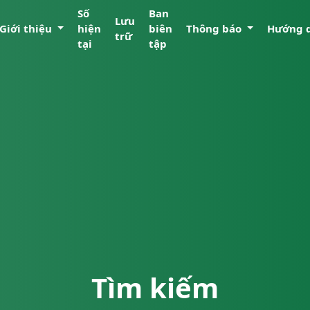
Số
Ban
Lưu
Giới thiệu
hiện
biên
Thông báo
Hướng 
trữ
tại
tập
Tìm kiếm