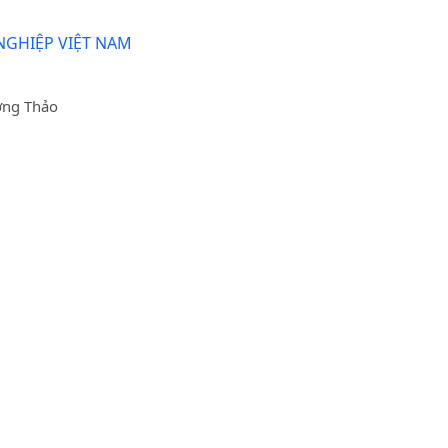
NGHIỆP VIỆT NAM
ơng Thảo
HỐ HÀ NỘI