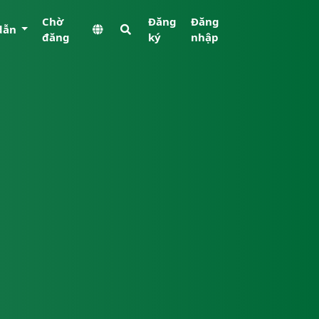
Chờ
Đăng
Đăng
dẫn
đăng
ký
nhập