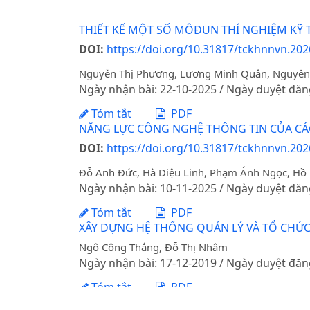
THIẾT KẾ MỘT SỐ MÔĐUN THÍ NGHIỆM KỸ 
DOI:
https://doi.org/10.31817/tckhnnvn.202
Nguyễn Thị Phương, Lương Minh Quân, Nguyễn T
Ngày nhận bài: 22-10-2025 / Ngày duyệt đăn
Tóm tắt
PDF
NĂNG LỰC CÔNG NGHỆ THÔNG TIN CỦA CÁC
DOI:
https://doi.org/10.31817/tckhnnvn.202
Đỗ Anh Đức, Hà Diệu Linh, Phạm Ánh Ngọc, Hồ
Ngày nhận bài: 10-11-2025 / Ngày duyệt đăn
Tóm tắt
PDF
XÂY DỰNG HỆ THỐNG QUẢN LÝ VÀ TỔ CHỨC
Ngô Công Thắng, Đỗ Thị Nhâm
Ngày nhận bài: 17-12-2019 / Ngày duyệt đăn
Tóm tắt
PDF
TĂNG CƯỜNG ĐÀO TẠO LAO ĐỘNG PHỤC VỤ