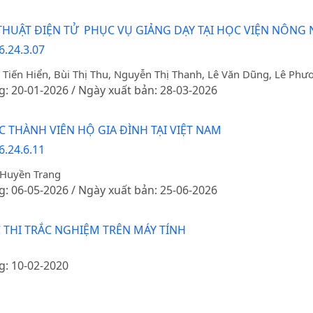
THUẬT ĐIỆN TỬ PHỤC VỤ GIẢNG DẠY TẠI HỌC VIỆN NÔNG 
6.24.3.07
iến Hiển, Bùi Thị Thu, Nguyễn Thị Thanh, Lê Văn Dũng, Lê Phư
g: 20-01-2026 / Ngày xuất bản: 28-03-2026
 THÀNH VIÊN HỘ GIA ĐÌNH TẠI VIỆT NAM
6.24.6.11
 Huyền Trang
g: 06-05-2026 / Ngày xuất bản: 25-06-2026
 THI TRẮC NGHIỆM TRÊN MÁY TÍNH
g: 10-02-2020
 PHÁT TRIỂN NÔNG NGHIỆP CÔNG NGHỆ CAO Ở THÀNH P