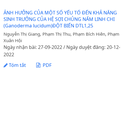
ẢNH HƯỞNG CỦA MỘT SỐ YẾU TỐ ĐẾN KHẢ NĂNG
SINH TRƯỞNG CỦA HỆ SỢI CHỦNG NẤM LINH CHI
(Ganoderma lucidum)ĐỘT BIẾN DTL1,25
Nguyễn Thị Giang, Phạm Thị Thu, Phạm Bích Hiên, Phạm
Xuân Hội
Ngày nhận bài: 27-09-2022 / Ngày duyệt đăng: 20-12-
2022
Tóm tắt
PDF
1 - 1 của 1 mục
Tạp chí Khoa học Nông nghiệp Việt Nam - Học viện
Nông nghiệp Việt Nam
Địa chỉ: Đường Ngô Xuân Quảng, xã Gia Lâm, thành phố
Hà Nội