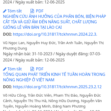
2024 / Ngày xuất bản: 12-06-2025
Tóm tắt
PDF
NGHIÊN CỨU ẢNH HƯỞNG CỦA PHÂN BÓN, BIỆN PHÁP
CẮT TỈA VÀ GIỮ ẨM ĐẾN NĂNG SUẤT, CHẤT LƯỢNG
GIỐNG LÊ VĂN BÀN TẠI LÀO CAI
DOI:
https://doi.org/10.31817/tckhnnvn.2024.22.3.
Vũ Ngọc Lan, Nguyễn Huy Đức, Trần Anh Tuấn, Nguyễn Thị
Phương Dung
Ngày nhận bài: 31-10-2023 / Ngày duyệt đăng: 07-03-
2024 / Ngày xuất bản: 12-06-2025
Tóm tắt
PDF
TỔNG QUAN PHÁT TRIỂN KINH TẾ TUẦN HOÀN TRONG
NÔNG NGHIỆP Ở VIỆT NAM
DOI:
https://doi.org/10.31817/tckhnnvn.2025.23.2.12
Võ Hữu Công, Trần Đức Viên, Pham Thị Đào, Nguyễn Đức
Cảnh, Nguyễn Thị Thu Hà, Nông Hữu Dương, Nguyễn Văn
Tuyên, Nguyễn Hoàng Minh, Đặng Nam Phương