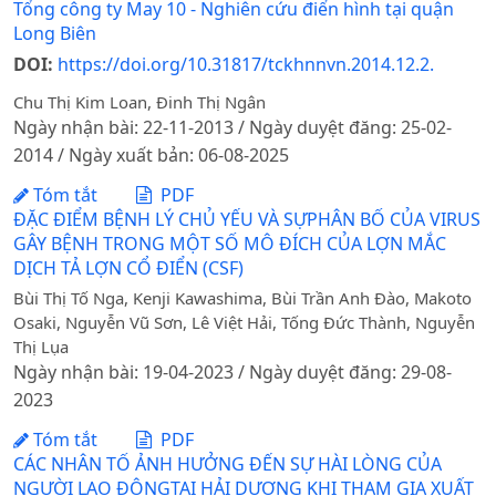
Tổng công ty May 10 - Nghiên cứu điển hình tại quận
Long Biên
DOI:
https://doi.org/10.31817/tckhnnvn.2014.12.2.
Chu Thị Kim Loan, Đinh Thị Ngân
Ngày nhận bài: 22-11-2013 / Ngày duyệt đăng: 25-02-
2014 / Ngày xuất bản: 06-08-2025
Tóm tắt
PDF
ĐẶC ĐIỂM BỆNH LÝ CHỦ YẾU VÀ SỰPHÂN BỐ CỦA VIRUS
GÂY BỆNH TRONG MỘT SỐ MÔ ĐÍCH CỦA LỢN MẮC
DỊCH TẢ LỢN CỔ ĐIỂN (CSF)
Bùi Thị Tố Nga, Kenji Kawashima, Bùi Trần Anh Đào, Makoto
Osaki, Nguyễn Vũ Sơn, Lê Việt Hải, Tống Đức Thành, Nguyễn
Thị Lụa
Ngày nhận bài: 19-04-2023 / Ngày duyệt đăng: 29-08-
2023
Tóm tắt
PDF
CÁC NHÂN TỐ ẢNH HƯỞNG ĐẾN SỰ HÀI LÒNG CỦA
NGƯỜI LAO ĐỘNGTẠI HẢI DƯƠNG KHI THAM GIA XUẤT