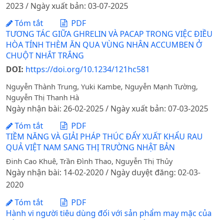
2023 / Ngày xuất bản: 03-07-2025
Tóm tắt
PDF
TƯƠNG TÁC GIỮA GHRELIN VÀ PACAP TRONG VIỆC ĐIỀU
HÒA TÍNH THÈM ĂN QUA VÙNG NHÂN ACCUMBEN Ở
CHUỘT NHẮT TRẮNG
DOI:
https://doi.org/10.1234/121hc581
Nguyễn Thành Trung, Yuki Kambe, Nguyễn Mạnh Tường,
Nguyễn Thị Thanh Hà
Ngày nhận bài: 26-02-2025 / Ngày xuất bản: 07-03-2025
Tóm tắt
PDF
TIỀM NĂNG VÀ GIẢI PHÁP THÚC ĐẨY XUẤT KHẨU RAU
QUẢ VIỆT NAM SANG THỊ TRƯỜNG NHẬT BẢN
Đinh Cao Khuê, Trần Đình Thao, Nguyễn Thị Thủy
Ngày nhận bài: 14-02-2020 / Ngày duyệt đăng: 02-03-
2020
Tóm tắt
PDF
Hành vi người tiêu dùng đối với sản phẩm may mặc của