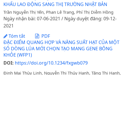
KHẨU LAO ĐỘNG SANG THỊ TRƯỜNG NHẬT BẢN
Trần Nguyễn Thị Yến, Phan Lê Trang, Phí Thị Diễm Hồng
Ngày nhận bài: 07-06-2021 / Ngày duyệt đăng: 09-12-
2021
Tóm tắt
PDF
ĐẶC ĐIỂM QUANG HỢP VÀ NĂNG SUẤT HẠT CỦA MỘT
SỐ DÒNG LÚA MỚI CHỌN TẠO MANG GENE BÔNG
KHỎE (WFP1)
DOI:
https://doi.org/10.1234/fxgwb079
Đinh Mai Thùy Linh, Nguyễn Thị Thúy Hạnh, Tăng Thị Hạnh,
Phạm Văn Cường
Ngày nhận bài: 06-02-2025 / Ngày xuất bản: 20-02-2025
Tóm tắt
PDF
CHỌN TẠO GIỐNG HOA LAN HUỆ (HIPPEASTRUM HERB.)
MỚI BẰNG PHƯƠNG PHÁP LAI HỮU TÍNH GIỮA NGUỒN
GEN BẢN ĐỊA VÀ NHẬP NỘI Ở VIỆT NAM
Phạm Thị Minh Phượng, Trần Thị Minh Hằng, Vũ Văn Liết