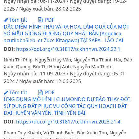
Ngày nhận bài: 06-11-2024 / Ngày duyệt đăng: 19-02-
2025 / Ngày xuất bản: 28-02-2025
Tóm tắt
PDF
ĐẶC ĐIỂM HÌNH THÁI VÀ RA HOA, LÀM QUẢ CỦA MỘT
SỐ MẪU GIỐNG ĐƯƠNG QUY NHẬT BẢN (Angelica
acutilobaSieb. et Zucc Kitagawa) TẠI SAPA - LÀO CAI
DOI:
https://doi.org/10.31817/tckhnnvn.2024.22.1.
Ninh Thị Phíp, Nguyễn Huy Văn, Nguyễn Thị Thanh Hải, Đào
Xuân Quang, Bùi Thị Hồng Anh, Nguyễn Mai Thơm
Ngày nhận bài: 11-09-2023 / Ngày duyệt đăng: 05-01-
2024 / Ngày xuất bản: 12-06-2025
Tóm tắt
PDF
ỨNG DỤNG MÔ HÌNH CLUMONDO DỰ BÁO THAY ĐỔI
SỬ DỤNG ĐẤT PHỤC VỤ CÔNG TÁC QUY HOẠCH ĐẤT
ĐAI HUYỆN VĂN YÊN, TỈNH YÊN BÁI
DOI:
https://doi.org/10.31817/tckhnnvn.2023.21.4.
Phạm Duy Khánh, Vũ Thanh Biển, Đào Xuân Thu, Nguyễn