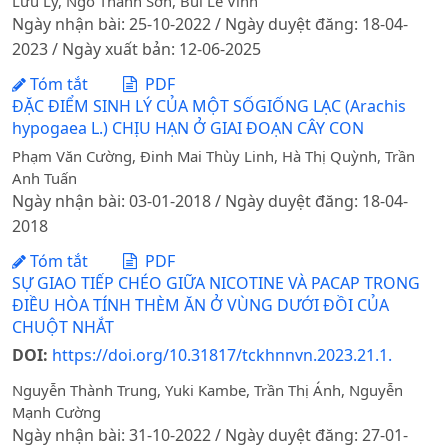
Lưu Ly, Ngô Thanh Sơn, Bùi Lê Vinh
Ngày nhận bài: 25-10-2022 / Ngày duyệt đăng: 18-04-
2023 / Ngày xuất bản: 12-06-2025
Tóm tắt
PDF
ĐẶC ĐIỂM SINH LÝ CỦA MỘT SỐGIỐNG LẠC (Arachis
hypogaea L.) CHỊU HẠN Ở GIAI ĐOẠN CÂY CON
Phạm Văn Cường, Đinh Mai Thùy Linh, Hà Thị Quỳnh, Trần
Anh Tuấn
Ngày nhận bài: 03-01-2018 / Ngày duyệt đăng: 18-04-
2018
Tóm tắt
PDF
SỰ GIAO TIẾP CHÉO GIỮA NICOTINE VÀ PACAP TRONG
ĐIỀU HÒA TÍNH THÈM ĂN Ở VÙNG DƯỚI ĐỒI CỦA
CHUỘT NHẮT
DOI:
https://doi.org/10.31817/tckhnnvn.2023.21.1.
Nguyễn Thành Trung, Yuki Kambe, Trần Thị Ánh, Nguyễn
Mạnh Cường
Ngày nhận bài: 31-10-2022 / Ngày duyệt đăng: 27-01-