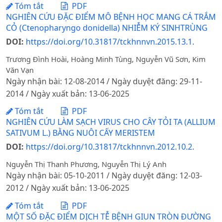
Tóm tắt
PDF
NGHIÊN CỨU ĐẶC ĐIỂM MÔ BỆNH HỌC MANG CÁ TRẮM
CỎ (Ctenopharyngo donidella) NHIỄM KÝ SINHTRÙNG
DOI:
https://doi.org/10.31817/tckhnnvn.2015.13.1.
Trương Đình Hoài, Hoàng Minh Tùng, Nguyễn Vũ Sơn, Kim
Văn Vạn
Ngày nhận bài: 12-08-2014 / Ngày duyệt đăng: 29-11-
2014 / Ngày xuất bản: 13-06-2025
Tóm tắt
PDF
NGHIÊN CỨU LÀM SẠCH VIRUS CHO CÂY TỎI TA (ALLIUM
SATIVUM L.) BẰNG NUÔI CẤY MERISTEM
DOI:
https://doi.org/10.31817/tckhnnvn.2012.10.2.
Nguyễn Thị Thanh Phương, Nguyễn Thị Lý Anh
Ngày nhận bài: 05-10-2011 / Ngày duyệt đăng: 12-03-
2012 / Ngày xuất bản: 13-06-2025
Tóm tắt
PDF
MỘT SỐ ĐẶC ĐIỂM DỊCH TỄ BỆNH GIUN TRÒN ĐƯỜNG