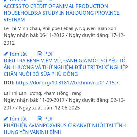
ACCESS TO CREDIT OF ANIMAL PRODUCTION
HOUSEHOLDS:A STUDY IN HAI DUONG PROVINCE,
VIETNAM
Le Thi Minh Chau, Philippe Lebailly, Nguyen Tuan Son
Ngày nhận bài: 06-11-2012 / Ngày duyệt đăng: 17-12-
2012
Tóm tắt
PDF
ĐIỀU TRA BỆNH VIÊM VÚ, ĐÁNH GIÁ MỘT SỐ YẾU TỐ
ẢNH HƯỞNG VÀ THỬ NGHIỆM ĐIỀU TRỊ TẠI XÍ NGHIỆP
CHĂN NUÔI BÒ SỮA PHÙ ĐỔNG
DOI:
https://doi.org/10.31817/tckhnnvn.2017.15.7.
Lại Thị LanHương, Phạm Hồng Trang
Ngày nhận bài: 11-09-2017 / Ngày duyệt đăng: 02-10-
2017 / Ngày xuất bản: 12-06-2025
Tóm tắt
PDF
PHÁTHIỆN AVIANPOXVIRUS Ở ĐÀNVỊT NUÔI TẠI TỈNH
HƯNG YÊN VÀNINH BÌNH