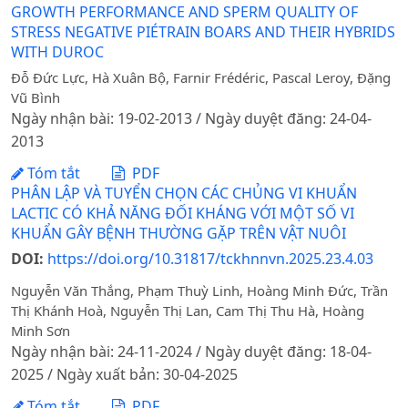
GROWTH PERFORMANCE AND SPERM QUALITY OF
STRESS NEGATIVE PIÉTRAIN BOARS AND THEIR HYBRIDS
WITH DUROC
Đỗ Đức Lực, Hà Xuân Bộ, Farnir Frédéric, Pascal Leroy, Đặng
Vũ Bình
Ngày nhận bài: 19-02-2013 / Ngày duyệt đăng: 24-04-
2013
Tóm tắt
PDF
PHÂN LẬP VÀ TUYỂN CHỌN CÁC CHỦNG VI KHUẨN
LACTIC CÓ KHẢ NĂNG ĐỐI KHÁNG VỚI MỘT SỐ VI
KHUẨN GÂY BỆNH THƯỜNG GẶP TRÊN VẬT NUÔI
DOI:
https://doi.org/10.31817/tckhnnvn.2025.23.4.03
Nguyễn Văn Thắng, Phạm Thuỳ Linh, Hoàng Minh Đức, Trần
Thị Khánh Hoà, Nguyễn Thị Lan, Cam Thị Thu Hà, Hoàng
Minh Sơn
Ngày nhận bài: 24-11-2024 / Ngày duyệt đăng: 18-04-
2025 / Ngày xuất bản: 30-04-2025
Tóm tắt
PDF