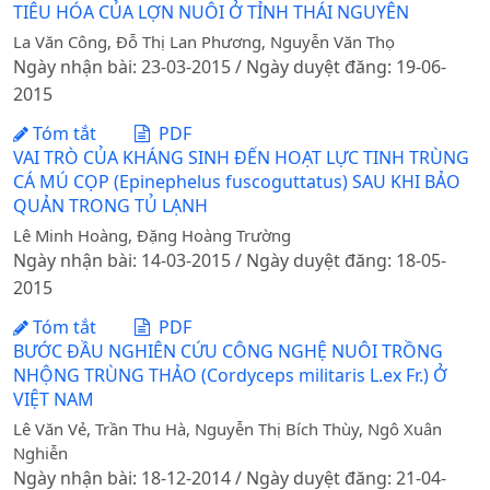
TIÊU HÓA CỦA LỢN NUÔI Ở TỈNH THÁI NGUYÊN
La Văn Công, Đỗ Thị Lan Phương, Nguyễn Văn Thọ
Ngày nhận bài: 23-03-2015 / Ngày duyệt đăng: 19-06-
2015
Tóm tắt
PDF
VAI TRÒ CỦA KHÁNG SINH ĐẾN HOẠT LỰC TINH TRÙNG
CÁ MÚ CỌP (Epinephelus fuscoguttatus) SAU KHI BẢO
QUẢN TRONG TỦ LẠNH
Lê Minh Hoàng, Đặng Hoàng Trường
Ngày nhận bài: 14-03-2015 / Ngày duyệt đăng: 18-05-
2015
Tóm tắt
PDF
BƯỚC ĐẦU NGHIÊN CỨU CÔNG NGHỆ NUÔI TRỒNG
NHỘNG TRÙNG THẢO (Cordyceps militaris L.ex Fr.) Ở
VIỆT NAM
Lê Văn Vẻ, Trần Thu Hà, Nguyễn Thị Bích Thùy, Ngô Xuân
Nghiễn
Ngày nhận bài: 18-12-2014 / Ngày duyệt đăng: 21-04-