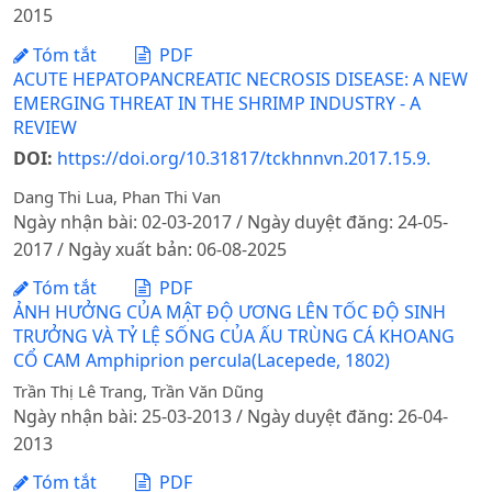
2015
Tóm tắt
PDF
ACUTE HEPATOPANCREATIC NECROSIS DISEASE: A NEW
EMERGING THREAT IN THE SHRIMP INDUSTRY - A
REVIEW
DOI:
https://doi.org/10.31817/tckhnnvn.2017.15.9.
Dang Thi Lua, Phan Thi Van
Ngày nhận bài: 02-03-2017 / Ngày duyệt đăng: 24-05-
2017 / Ngày xuất bản: 06-08-2025
Tóm tắt
PDF
ẢNH HƯỞNG CỦA MẬT ĐỘ ƯƠNG LÊN TỐC ĐỘ SINH
TRƯỞNG VÀ TỶ LỆ SỐNG CỦA ẤU TRÙNG CÁ KHOANG
CỔ CAM Amphiprion percula(Lacepede, 1802)
Trần Thị Lê Trang, Trần Văn Dũng
Ngày nhận bài: 25-03-2013 / Ngày duyệt đăng: 26-04-
2013
Tóm tắt
PDF