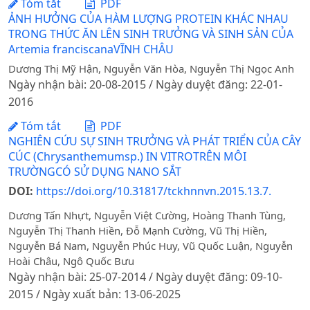
Tóm tắt
PDF
ẢNH HƯỞNG CỦA HÀM LƯỢNG PROTEIN KHÁC NHAU
TRONG THỨC ĂN LÊN SINH TRƯỞNG VÀ SINH SẢN CỦA
Artemia franciscanaVĨNH CHÂU
Dương Thị Mỹ Hận, Nguyễn Văn Hòa, Nguyễn Thị Ngọc Anh
Ngày nhận bài: 20-08-2015 / Ngày duyệt đăng: 22-01-
2016
Tóm tắt
PDF
NGHIÊN CỨU SỰ SINH TRƯỞNG VÀ PHÁT TRIỂN CỦA CÂY
CÚC (Chrysanthemumsp.) IN VITROTRÊN MÔI
TRƯỜNGCÓ SỬ DỤNG NANO SẮT
DOI:
https://doi.org/10.31817/tckhnnvn.2015.13.7.
Dương Tấn Nhựt, Nguyễn Việt Cường, Hoàng Thanh Tùng,
Nguyễn Thị Thanh Hiền, Đỗ Mạnh Cường, Vũ Thị Hiền,
Nguyễn Bá Nam, Nguyễn Phúc Huy, Vũ Quốc Luận, Nguyễn
Hoài Châu, Ngô Quốc Bưu
Ngày nhận bài: 25-07-2014 / Ngày duyệt đăng: 09-10-
2015 / Ngày xuất bản: 13-06-2025