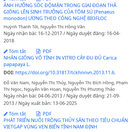
ẢNH HƯỞNG SỐC ĐỘMẶN TRONG GIAI ĐOẠN THẢ
GIỐNG LÊN SINH TRƯỞNG CỦA TÔM SÚ (Penaeus
monodon) ƯƠNG THEO CÔNG NGHỆ BIOFLOC
Huỳnh Thanh Tới, Nguyễn Thị Hồng Vân
Ngày nhận bài: 16-12-2017 / Ngày duyệt đăng: 16-04-
2018
Tóm tắt
PDF
NHÂN GIỐNG VÔ TÍNH IN VITRO CÂY ĐU ĐỦ Carica
papapaya L.
DOI:
https://doi.org/10.31817/tckhnnvn.2013.11.6.
Đỗ Văn Nam, Nguyễn Thị Thủy, Nguyễn Thị Bích Hồng, Phạm
Thị Ngọc, Nguyễn Văn Hoan, Nguyễn Thị Phương Thảo
Ngày nhận bài: 04-06-2013 / Ngày duyệt đăng: 21-09-
2013 / Ngày xuất bản: 13-06-2025
Tóm tắt
PDF
PHÁT TRIỂN NUÔI TRỒNG THỦY SẢN THEO TIÊU CHUẨN
VIETGAP VÙNG VEN BIỂN TỈNH NAM ĐỊNH