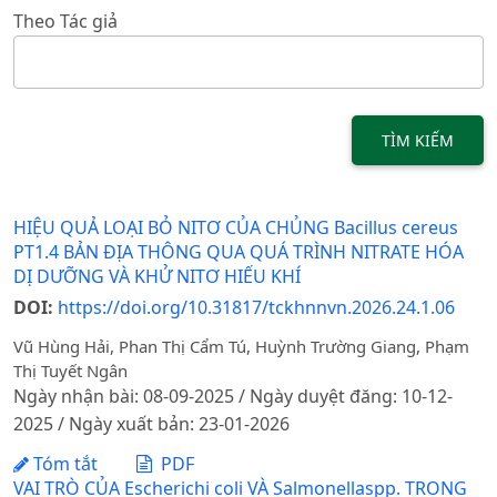
Theo Tác giả
TÌM KIẾM
HIỆU QUẢ LOẠI BỎ NITƠ CỦA CHỦNG Bacillus cereus
PT1.4 BẢN ĐỊA THÔNG QUA QUÁ TRÌNH NITRATE HÓA
DỊ DƯỠNG VÀ KHỬ NITƠ HIẾU KHÍ
DOI:
https://doi.org/10.31817/tckhnnvn.2026.24.1.06
Vũ Hùng Hải, Phan Thị Cẩm Tú, Huỳnh Trường Giang, Phạm
Thị Tuyết Ngân
Ngày nhận bài: 08-09-2025 / Ngày duyệt đăng: 10-12-
2025 / Ngày xuất bản: 23-01-2026
Tóm tắt
PDF
VAI TRÒ CỦA Escherichi coli VÀ Salmonellaspp. TRONG