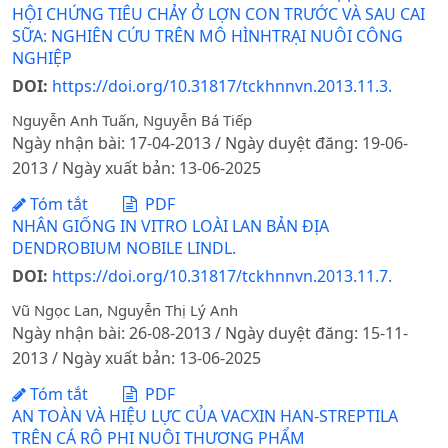
HỘI CHỨNG TIÊU CHẢY Ở LỢN CON TRƯỚC VÀ SAU CAI
SỮA: NGHIÊN CỨU TRÊN MÔ HÌNHTRẠI NUÔI CÔNG
NGHIỆP
DOI:
https://doi.org/10.31817/tckhnnvn.2013.11.3.
Nguyễn Anh Tuấn, Nguyễn Bá Tiếp
Ngày nhận bài: 17-04-2013 / Ngày duyệt đăng: 19-06-
2013 / Ngày xuất bản: 13-06-2025
Tóm tắt
PDF
NHÂN GIỐNG IN VITRO LOÀI LAN BẢN ĐỊA
DENDROBIUM NOBILE LINDL.
DOI:
https://doi.org/10.31817/tckhnnvn.2013.11.7.
Vũ Ngọc Lan, Nguyễn Thị Lý Anh
Ngày nhận bài: 26-08-2013 / Ngày duyệt đăng: 15-11-
2013 / Ngày xuất bản: 13-06-2025
Tóm tắt
PDF
AN TOÀN VÀ HIỆU LỰC CỦA VACXIN HAN-STREPTILA
TRÊN CÁ RÔ PHI NUÔI THƯƠNG PHẨM