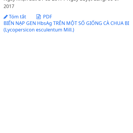
2017
Tóm tắt
PDF
BIẾN NẠP GEN HbsAg TRÊN MỘT SỐ GIỐNG CÀ CHUA BI
(Lycopersicon esculentum Mill.)
DOI:
https://doi.org/10.31817/tckhnnvn.2014.12.7.
Nguyễn Thị Phương Nam, Trần Thị Ngọc Hà, Lê Hoàn Hảo, Lê
Tấn Đức, Phạm Đức Trí, Phan Tường Lộc, Nguyễn Hữu Tâm,
Bùi Minh Trí, Nguyễn Hữu Hồ
Ngày nhận bài: 27-07-2014 / Ngày duyệt đăng: 24-09-
2014 / Ngày xuất bản: 06-08-2025
Tóm tắt
PDF
TUYỂN CHỌN VI KHUẨN LACTIC CÓ MỘT SỐ HOẠT TÍNH
SINH HỌC ĐỂ ỨNG DỤNG TRONG XỬ LÝ PHẾ PHỤ PHẨM
NÔNG NGHIỆPLÀM THỨC ĂN CHĂN NUÔI CHO GIA SÚC
NHAI LẠI
DOI:
https://doi.org/10.31817/tckhnnvn.2017.15.11.
Nguyễn Thị Lâm Đoàn, Lưu Thị Thùy Dương