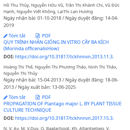
Hồ Thu Thủy, Nguyễn Hữu Vũ, Trần Thị Khánh Chi, Vũ Đức
Hạnh, Nguyễn Viết Không, LạiThị Lan Hương
Ngày nhận bài: 01-10-2018 / Ngày duyệt đăng: 14-04-
2019
Tóm tắt
PDF
QUY TRÌNH NHÂN GIỐNG IN VITRO CÂY BA KÍCH
(Morinda officenalisHow)
DOI:
https://doi.org/10.31817/tckhnnvn.2013.11.3.
Hoàng Thị Thế, Nguyễn Thị Phương Thảo, Ninh Thị Thảo,
Nguyễn Thị Thủy
Ngày nhận bài: 15-04-2013 / Ngày duyệt đăng: 18-06-
2013 / Ngày xuất bản: 13-06-2025
Tóm tắt
PDF
PROPAGATION OF Plantago major L. BY PLANT TISSUE
CULTURE TECHNIQUE
DOI:
https://doi.org/10.31817/tckhnnvn.2017.15.3.
N. V. Ay, M. V.Duy, O. Baatartsogt, Kh. Altantsetseg, V.