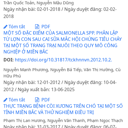
Trần Quốc Toản, Nguyễn Mậu Dũng
Ngày nhận bài: 02-01-2018 / Ngày duyệt đăng: 02-02-
2018
Tóm tắt
PDF
MỘT SỐ ĐẶC ĐIỂM CỦA SALMONELLA SPP. PHÂN LẬP
TỪ LỢN CON SAU CAI SỮA MẮC HỘI CHỨNG TIÊU CHẢY
TẠI MỘT SỐ TRANG TRẠI NUÔI THEO QUY MÔ CÔNG
NGHIỆP Ở MIỀN BẮC
DOI:
https://doi.org/10.31817/tckhnnvn.2012.10.2.
Nguyễn Mạnh Phương, Nguyễn Bá Tiếp, Văn Thị Hường, Cù
Hữu Phú
Ngày nhận bài: 12-01-2012 / Ngày duyệt đăng: 10-04-
2012 / Ngày xuất bản: 13-06-2025
Tóm tắt
PDF
THỰC TRẠNG BỆNH CÒI XƯƠNG TRÊN CHÓ TẠI MỘT SỐ
TỈNH MIỀN BẮC VÀ THỬ NGHIỆM ĐIỀU TRỊ
Phạm Thị Lan Hương, Nguyễn Văn Thanh, Phạm Ngọc Thạch
Ngày nhận bài: 31-03-2017 / Ngày duyệt đăng: 06-07-