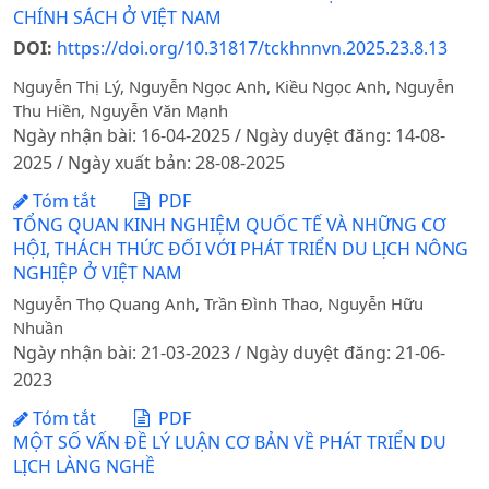
CHÍNH SÁCH Ở VIỆT NAM
DOI:
https://doi.org/10.31817/tckhnnvn.2025.23.8.13
Nguyễn Thị Lý, Nguyễn Ngọc Anh, Kiều Ngọc Anh, Nguyễn
Thu Hiền, Nguyễn Văn Mạnh
Ngày nhận bài: 16-04-2025 / Ngày duyệt đăng: 14-08-
2025 / Ngày xuất bản: 28-08-2025
Tóm tắt
PDF
TỔNG QUAN KINH NGHIỆM QUỐC TẾ VÀ NHỮNG CƠ
HỘI, THÁCH THỨC ĐỐI VỚI PHÁT TRIỂN DU LỊCH NÔNG
NGHIỆP Ở VIỆT NAM
Nguyễn Thọ Quang Anh, Trần Đình Thao, Nguyễn Hữu
Nhuần
Ngày nhận bài: 21-03-2023 / Ngày duyệt đăng: 21-06-
2023
Tóm tắt
PDF
MỘT SỐ VẤN ĐỀ LÝ LUẬN CƠ BẢN VỀ PHÁT TRIỂN DU
LỊCH LÀNG NGHỀ