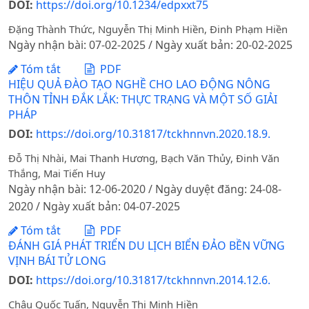
DOI:
https://doi.org/10.1234/edpxxt75
Đặng Thành Thức, Nguyễn Thị Minh Hiền, Đinh Phạm Hiền
Ngày nhận bài: 07-02-2025 / Ngày xuất bản: 20-02-2025
Tóm tắt
PDF
HIỆU QUẢ ĐÀO TẠO NGHỀ CHO LAO ĐỘNG NÔNG
THÔN TỈNH ĐẮK LẮK: THỰC TRẠNG VÀ MỘT SỐ GIẢI
PHÁP
DOI:
https://doi.org/10.31817/tckhnnvn.2020.18.9.
Đỗ Thị Nhài, Mai Thanh Hương, Bạch Văn Thủy, Đinh Văn
Thắng, Mai Tiến Huy
Ngày nhận bài: 12-06-2020 / Ngày duyệt đăng: 24-08-
2020 / Ngày xuất bản: 04-07-2025
Tóm tắt
PDF
ĐÁNH GIÁ PHÁT TRIỂN DU LỊCH BIỂN ĐẢO BỀN VỮNG
VỊNH BÁI TỬ LONG
DOI:
https://doi.org/10.31817/tckhnnvn.2014.12.6.
Châu Quốc Tuấn, Nguyễn Thị Minh Hiền