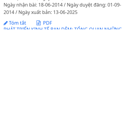
Ngày nhận bài: 18-06-2014 / Ngày duyệt đăng: 01-09-
2014 / Ngày xuất bản: 13-06-2025
Tóm tắt
PDF
PHÁT TRIỂN KINH TẾ BAN ĐÊM: TỔNG QUAN NHỮNG
VẤN ĐỀ LÝ LUẬN VÀ THỰC TIỄN
DOI:
https://doi.org/10.1234/d1fm3w72
Nguyễn Trường Xuân, Trần Nguyệt Anh, Nguyễn Hoàng
Minh, Nguyễn Thị Tâm, Đồng Thanh Mai
Ngày nhận bài: 08-02-2025 / Ngày xuất bản: 21-02-2025
Tóm tắt
PDF
VAI TRÒ CỦA CÁC TỔ CHỨC CHÍNH TRỊ, XÃ HỘI TRONG
XÂY DỰNG NÔNG THÔN MỚI TRÊN ĐỊA BÀN HUYỆN BA
VÌ, HÀ NỘI
Lưu Văn Duy, Phạm Bảo Dương, Lê Thị Thu Hương, Hoàng
Tuyển Tiến, Nguyễn Thị Lệ Cẩm, Lê Thị Thanh Loan
Ngày nhận bài: 07-08-2023 / Ngày duyệt đăng: 20-11-
2023