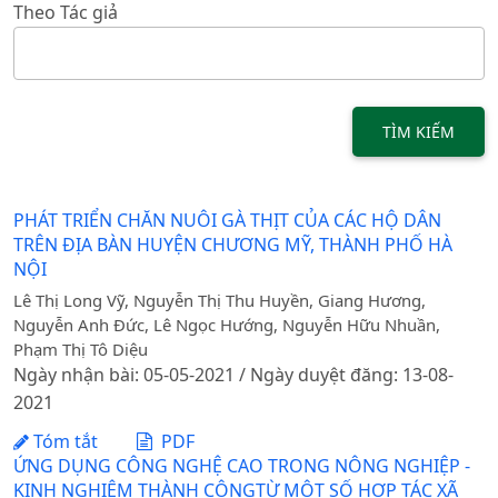
Theo Tác giả
TÌM KIẾM
PHÁT TRIỂN CHĂN NUÔI GÀ THỊT CỦA CÁC HỘ DÂN
TRÊN ĐỊA BÀN HUYỆN CHƯƠNG MỸ, THÀNH PHỐ HÀ
NỘI
Lê Thị Long Vỹ, Nguyễn Thị Thu Huyền, Giang Hương,
Nguyễn Anh Đức, Lê Ngọc Hướng, Nguyễn Hữu Nhuần,
Phạm Thị Tô Diệu
Ngày nhận bài: 05-05-2021 / Ngày duyệt đăng: 13-08-
2021
Tóm tắt
PDF
ỨNG DỤNG CÔNG NGHỆ CAO TRONG NÔNG NGHIỆP -
KINH NGHIỆM THÀNH CÔNGTỪ MỘT SỐ HỢP TÁC XÃ