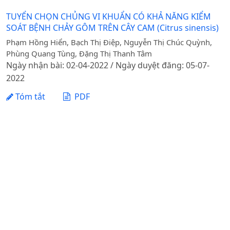
TUYỂN CHỌN CHỦNG VI KHUẨN CÓ KHẢ NĂNG KIỂM
SOÁT BỆNH CHẢY GÔM TRÊN CÂY CAM (Citrus sinensis)
Phạm Hồng Hiển, Bạch Thị Điệp, Nguyễn Thị Chúc Quỳnh,
Phùng Quang Tùng, Đặng Thị Thanh Tâm
Ngày nhận bài: 02-04-2022 / Ngày duyệt đăng: 05-07-
2022
Tóm tắt
PDF
1 - 1 của 1 mục
Tạp chí Khoa học Nông nghiệp Việt Nam - Học viện
Nông nghiệp Việt Nam
Địa chỉ: Đường Ngô Xuân Quảng, xã Gia Lâm, thành phố
Hà Nội
Điện thoại: +84 24 62617714 Fax: +84 24 8276554