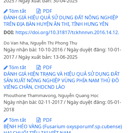
2025 / Ngày xuất bản: 30-04-2025
Tóm tắt
PDF
ĐÁNH GIÁ HIỆU QUẢ SỬ DỤNG ĐẤT NÔNG NGHIỆP
TRÊN ĐỊA BÀN HUYỆN ÂN THI, TỈNH HƯNG YÊN
DOI:
https://doi.org/10.31817/tckhnnvn.2016.14.12.
Do Van Nha, Nguyễn Thị Phong Thu
Ngày nhận bài: 10-10-2016 / Ngày duyệt đăng: 10-01-
2017 / Ngày xuất bản: 13-06-2025
Tóm tắt
PDF
ĐÁNH GIÁ HIỆN TRẠNG VÀ HIỆU QUẢ SỬ DỤNG ĐẤT
SẢN XUẤT NÔNG NGHIỆP VÙNG PHÍA NAM THỦ ĐÔ
VIÊNG CHĂN, CHDCND LÀO
Phouthone Thammavong, Nguyễn Quang Học
Ngày nhận bài: 02-11-2017 / Ngày duyệt đăng: 05-01-
2018
Tóm tắt
PDF
BỆNH HÉO VÀNG (Fusarium oxysporumf.sp.cubense)