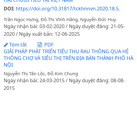
HẠI CHUỐI TIÊU TẠI VIỆT NAM
DOI:
https://doi.org/10.31817/tckhnnvn.2020.18.5.
Trần Ngọc Hưng, Đỗ Thị Vĩnh Hằng, Nguyễn Đức Huy
Ngày nhận bài: 03-02-2020 / Ngày duyệt đăng: 21-05-
2020 / Ngày xuất bản: 12-06-2025
Tóm tắt
PDF
GIẢI PHÁP PHÁT TRIỂN TIÊU THỤ RAU THÔNG QUA HỆ
THỐNG CHỢ VÀ SIÊU THỊ TRÊN ĐỊA BÀN THÀNH PHỐ HÀ
NỘI
Nguyễn Thị Tân Lộc, Đỗ Kim Chung
Ngày nhận bài: 24-03-2015 / Ngày duyệt đăng: 08-08-
2015
Tóm tắt
PDF
ẢNH HƯỞNG CỦA LIỀU LƯỢNG K2OĐẾN NĂNG SUẤT VÀ
PHẨM CHẤT BƯỞI DIỄN TRỒNG TẠI GIA LÂM,HÀ NỘI
Trần Văn Ngòi, Nguyễn Quốc Hùng
Ngày nhận bài: 27-01-2016 / Ngày duyệt đăng: 05-05-
2016