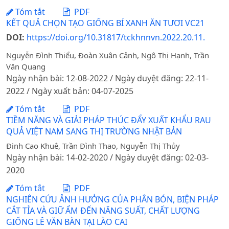
Tóm tắt
PDF
KẾT QUẢ CHỌN TẠO GIỐNG BÍ XANH ĂN TƯƠI VC21
DOI:
https://doi.org/10.31817/tckhnnvn.2022.20.11.
Nguyễn Đình Thiểu, Đoàn Xuân Cảnh, Ngô Thị Hạnh, Trần
Văn Quang
Ngày nhận bài: 12-08-2022 / Ngày duyệt đăng: 22-11-
2022 / Ngày xuất bản: 04-07-2025
Tóm tắt
PDF
TIỀM NĂNG VÀ GIẢI PHÁP THÚC ĐẨY XUẤT KHẨU RAU
QUẢ VIỆT NAM SANG THỊ TRƯỜNG NHẬT BẢN
Đinh Cao Khuê, Trần Đình Thao, Nguyễn Thị Thủy
Ngày nhận bài: 14-02-2020 / Ngày duyệt đăng: 02-03-
2020
Tóm tắt
PDF
NGHIÊN CỨU ẢNH HƯỞNG CỦA PHÂN BÓN, BIỆN PHÁP
CẮT TỈA VÀ GIỮ ẨM ĐẾN NĂNG SUẤT, CHẤT LƯỢNG
GIỐNG LÊ VĂN BÀN TẠI LÀO CAI