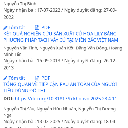
Nguyễn Thị Bình
Ngày nhận bài: 17-07-2022 / Ngày duyệt đăng: 27-09-
2022
Tóm tắt
PDF
KẾT QUẢ NGHIÊN CỨU SẢN XUẤT CỦ HOA LILY BẰNG
PHƯƠNG PHÁP TÁCH VẢY CỦ TẠI MIỀN BẮC VIỆT NAM
Nguyễn Văn Tỉnh, Nguyễn Xuân Kết, Đặng Văn Đông, Hoàng
Minh Tấn
Ngày nhận bài: 16-09-2013 / Ngày duyệt đăng: 26-12-
2013
Tóm tắt
PDF
TỔNG QUAN VỀ TIẾP CẬN RAU AN TOÀN CỦA NGƯỜI
TIÊU DÙNG ĐÔ THỊ
DOI:
https://doi.org/10.31817/tckhnnvn.2025.23.4.11
Nguyễn Thị Sáu, Nguyễn Hữu Nhuần, Nguyễn Thị Dương
Nga
Ngày nhận bài: 13-02-2025 / Ngày duyệt đăng: 18-04-