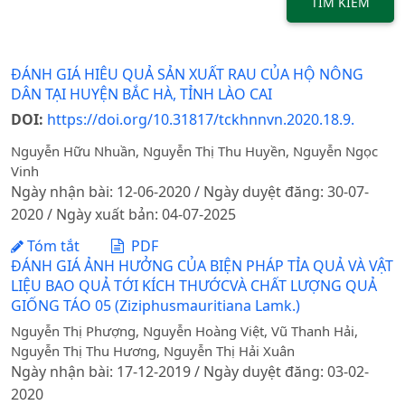
TÌM KIẾM
ĐÁNH GIÁ HIÊU QUẢ SẢN XUẤT RAU CỦA HỘ NÔNG
DÂN TẠI HUYỆN BẮC HÀ, TỈNH LÀO CAI
DOI:
https://doi.org/10.31817/tckhnnvn.2020.18.9.
Nguyễn Hữu Nhuần, Nguyễn Thị Thu Huyền, Nguyễn Ngọc
Vinh
Ngày nhận bài: 12-06-2020 / Ngày duyệt đăng: 30-07-
2020 / Ngày xuất bản: 04-07-2025
Tóm tắt
PDF
ĐÁNH GIÁ ẢNH HƯỞNG CỦA BIỆN PHÁP TỈA QUẢ VÀ VẬT
LIỆU BAO QUẢ TỚI KÍCH THƯỚCVÀ CHẤT LƯỢNG QUẢ
GIỐNG TÁO 05 (Ziziphusmauritiana Lamk.)
Nguyễn Thị Phượng, Nguyễn Hoàng Việt, Vũ Thanh Hải,
Nguyễn Thị Thu Hương, Nguyễn Thị Hải Xuân
Ngày nhận bài: 17-12-2019 / Ngày duyệt đăng: 03-02-
2020