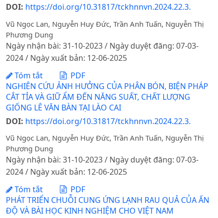
DOI:
https://doi.org/10.31817/tckhnnvn.2024.22.3.
Vũ Ngọc Lan, Nguyễn Huy Đức, Trần Anh Tuấn, Nguyễn Thị
Phương Dung
Ngày nhận bài: 31-10-2023 / Ngày duyệt đăng: 07-03-
2024 / Ngày xuất bản: 12-06-2025
Tóm tắt
PDF
NGHIÊN CỨU ẢNH HƯỞNG CỦA PHÂN BÓN, BIỆN PHÁP
CẮT TỈA VÀ GIỮ ẨM ĐẾN NĂNG SUẤT, CHẤT LƯỢNG
GIỐNG LÊ VĂN BÀN TẠI LÀO CAI
DOI:
https://doi.org/10.31817/tckhnnvn.2024.22.3.
Vũ Ngọc Lan, Nguyễn Huy Đức, Trần Anh Tuấn, Nguyễn Thị
Phương Dung
Ngày nhận bài: 31-10-2023 / Ngày duyệt đăng: 07-03-
2024 / Ngày xuất bản: 12-06-2025
Tóm tắt
PDF
PHÁT TRIỂN CHUỖI CUNG ỨNG LẠNH RAU QUẢ CỦA ẤN
ĐỘ VÀ BÀI HỌC KINH NGHIỆM CHO VIỆT NAM