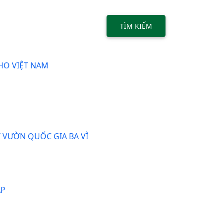
TÌM KIẾM
HO VIỆT NAM
I VƯỜN QUỐC GIA BA VÌ
ÁP