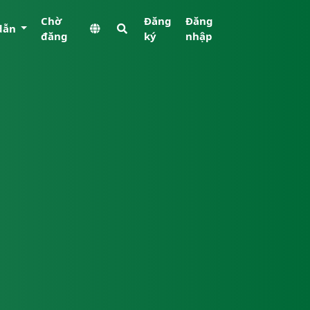
Chờ
Đăng
Đăng
dẫn
đăng
ký
nhập