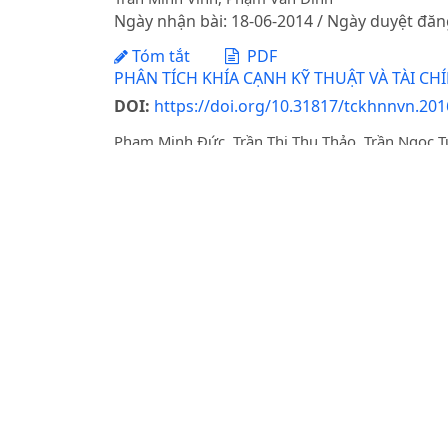
Ngày nhận bài: 18-06-2014 / Ngày duyệt đăn
Tóm tắt
PDF
PHÂN TÍCH KHÍA CẠNH KỸ THUẬT VÀ TÀI CHÍ
DOI:
https://doi.org/10.31817/tckhnnvn.2016
Phạm Minh Đức, Trần Thị Thu Thảo, Trần Ngọc 
Ngày nhận bài: 12-10-2015 / Ngày duyệt đăn
Tóm tắt
PDF
HÀNH VI THẢI LOẠI SẢN PHẨM MAY MẶC: T
DOI:
https://doi.org/10.31817/tckhnnvn.202
Bùi Thị Mai Linh, Đỗ Quang Giám, Nguyễn Hùn
Ngày nhận bài: 11-09-2025 / Ngày duyệt đăn
Tóm tắt
PDF
Tạp chí Khoa học Nông nghiệp Việt Nam - H