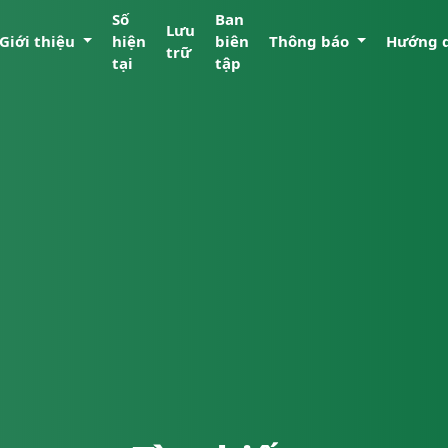
Số
Ban
Lưu
Giới thiệu
hiện
biên
Thông báo
Hướng 
trữ
tại
tập