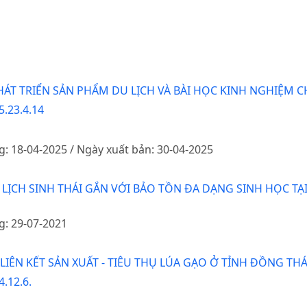
ÁT TRIỂN SẢN PHẨM DU LỊCH VÀ BÀI HỌC KINH NGHIỆM C
5.23.4.14
g: 18-04-2025 / Ngày xuất bản: 30-04-2025
LỊCH SINH THÁI GẮN VỚI BẢO TỒN ĐA DẠNG SINH HỌC TẠ
g: 29-07-2021
LIÊN KẾT SẢN XUẤT - TIÊU THỤ LÚA GẠO Ở TỈNH ĐỒNG TH
.12.6.