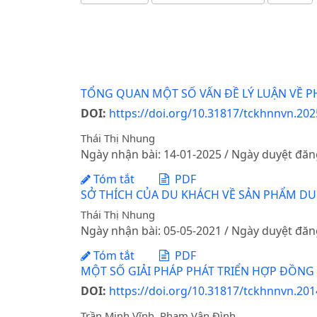
TỔNG QUAN MỘT SỐ VẤN ĐỀ LÝ LUẬN VỀ PH
DOI:
https://doi.org/10.31817/tckhnnvn.202
Thái Thị Nhung
Ngày nhận bài: 14-01-2025 / Ngày duyệt đăn
Tóm tắt
PDF
SỞ THÍCH CỦA DU KHÁCH VỀ SẢN PHẨM DU 
Thái Thị Nhung
Ngày nhận bài: 05-05-2021 / Ngày duyệt đăn
Tóm tắt
PDF
MỘT SỐ GIẢI PHÁP PHÁT TRIỂN HỢP ĐỒNG 
DOI:
https://doi.org/10.31817/tckhnnvn.2014
Trần Minh Vĩnh, Phạm Vân Đình