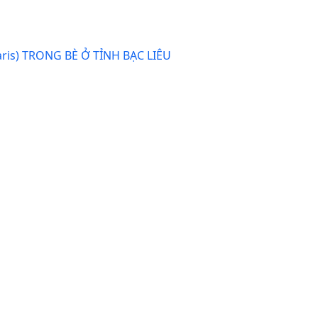
ris) TRONG BÈ Ở TỈNH BẠC LIÊU
1 - 5 của 5 mục