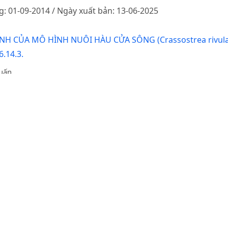
g: 01-09-2014 / Ngày xuất bản: 13-06-2025
NH CỦA MÔ HÌNH NUÔI HÀU CỬA SÔNG (Crassostrea rivula
.14.3.
Tuấn
g: 17-03-2016 / Ngày xuất bản: 12-06-2025
ỔNG QUAN NHỮNG VẤN ĐỀ LÝ LUẬN VÀ THỰC TIỄN
6.24.1.09
g Anh
g: 05-11-2025 / Ngày xuất bản: 23-01-2026
ọc viện Nông nghiệp Việt Nam