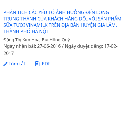
PHÂN TÍCH CÁC YẾU TỐ ẢNH HƯỞNG ĐẾN LÒNG
TRUNG THÀNH CỦA KHÁCH HÀNG ĐỐI VỚI SẢN PHẨM
SỮA TƯƠI VINAMILK TRÊN ĐỊA BÀN HUYỆN GIA LÂM,
THÀNH PHỐ HÀ NỘI
Đặng Thị Kim Hoa, Bùi Hồng Quý
Ngày nhận bài: 27-06-2016 / Ngày duyệt đăng: 17-02-
2017
Tóm tắt
PDF
1 - 1 của 1 mục
Tạp chí Khoa học Nông nghiệp Việt Nam - Học viện
Nông nghiệp Việt Nam
Địa chỉ: Đường Ngô Xuân Quảng, xã Gia Lâm, thành phố
Hà Nội