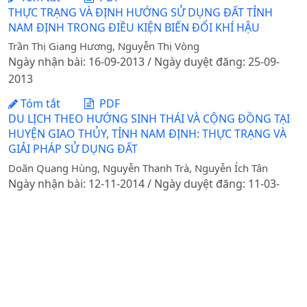
THỰC TRẠNG VÀ ĐỊNH HƯỚNG SỬ DỤNG ĐẤT TỈNH
NAM ĐỊNH TRONG ĐIỀU KIỆN BIẾN ĐỔI KHÍ HẬU
Trần Thị Giang Hương, Nguyễn Thị Vòng
Ngày nhận bài: 16-09-2013 / Ngày duyệt đăng: 25-09-
2013
Tóm tắt
PDF
DU LỊCH THEO HƯỚNG SINH THÁI VÀ CỘNG ĐỒNG TẠI
HUYỆN GIAO THỦY, TỈNH NAM ĐỊNH: THỰC TRẠNG VÀ
GIẢI PHÁP SỬ DỤNG ĐẤT
Doãn Quang Hùng, Nguyễn Thanh Trà, Nguyễn Ích Tân
Ngày nhận bài: 12-11-2014 / Ngày duyệt đăng: 11-03-
2015
Tóm tắt
PDF
ỨNG DỤNG KINH TẾ TUẦN HOÀN TRONG QUẢN LÝ RÁC
THẢI SINH HOẠT CỦA HỘ GIA ĐÌNH TẠI HUYỆN ĐÔNG
ANH, THÀNH PHỐ HÀ NỘI
DOI:
https://doi.org/10.31817/tckhnnvn.2025.23.5.08