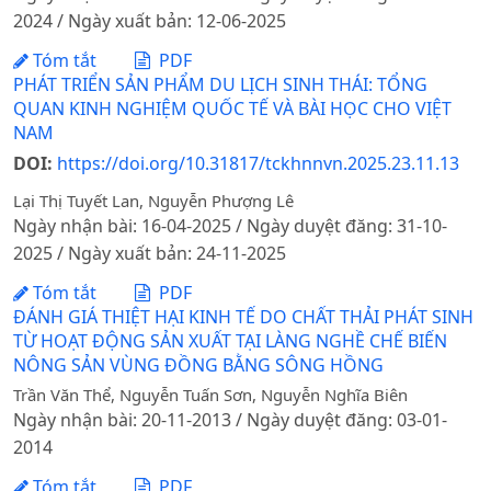
2024 / Ngày xuất bản: 12-06-2025
Tóm tắt
PDF
PHÁT TRIỂN SẢN PHẨM DU LỊCH SINH THÁI: TỔNG
QUAN KINH NGHIỆM QUỐC TẾ VÀ BÀI HỌC CHO VIỆT
NAM
DOI:
https://doi.org/10.31817/tckhnnvn.2025.23.11.13
Lại Thị Tuyết Lan, Nguyễn Phượng Lê
Ngày nhận bài: 16-04-2025 / Ngày duyệt đăng: 31-10-
2025 / Ngày xuất bản: 24-11-2025
Tóm tắt
PDF
ĐÁNH GIÁ THIỆT HẠI KINH TẾ DO CHẤT THẢI PHÁT SINH
TỪ HOẠT ĐỘNG SẢN XUẤT TẠI LÀNG NGHỀ CHẾ BIẾN
NÔNG SẢN VÙNG ĐỒNG BẰNG SÔNG HỒNG
Trần Văn Thể, Nguyễn Tuấn Sơn, Nguyễn Nghĩa Biên
Ngày nhận bài: 20-11-2013 / Ngày duyệt đăng: 03-01-
2014
Tóm tắt
PDF