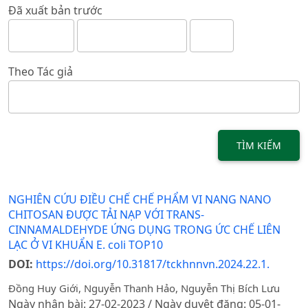
Đã xuất bản trước
Theo Tác giả
TÌM KIẾM
NGHIÊN CỨU ĐIỀU CHẾ CHẾ PHẨM VI NANG NANO
CHITOSAN ĐƯỢC TẢI NẠP VỚI TRANS-
CINNAMALDEHYDE ỨNG DỤNG TRONG ỨC CHẾ LIÊN
LẠC Ở VI KHUẨN E. coli TOP10
DOI:
https://doi.org/10.31817/tckhnnvn.2024.22.1.
Đồng Huy Giới, Nguyễn Thanh Hảo, Nguyễn Thị Bích Lưu
Ngày nhận bài: 27-02-2023 / Ngày duyệt đăng: 05-01-