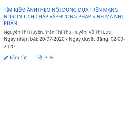
TÌM KIẾM ẢNHTHEO NỘI DUNG DỰA TRÊN MẠNG
NƠRON TÍCH CHẬP VÀPHƯƠNG PHÁP SINH MÃ NHỊ
PHÂN
Nguyễn Thị Huyền, Trần Thị Thu Huyền, Vũ Thị Lưu
Ngày nhận bài: 20-07-2020 / Ngày duyệt đăng: 02-09-
2020
Tóm tắt
PDF
1 - 1 của 1 mục
Tạp chí Khoa học Nông nghiệp Việt Nam - Học viện
Nông nghiệp Việt Nam
Địa chỉ: Đường Ngô Xuân Quảng, xã Gia Lâm, thành phố
Hà Nội
Điện thoại: +84 24 62617714 Fax: +84 24 8276554