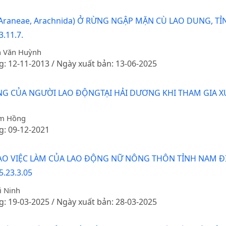
raneae, Arachnida) Ở RỪNG NGẬP MẶN CÙ LAO DUNG, T
.11.7.
ễn Văn Huỳnh
g: 12-11-2013 / Ngày xuất bản: 13-06-2025
NG CỦA NGƯỜI LAO ĐỘNGTẠI HẢI DƯƠNG KHI THAM GIA 
iễm Hồng
g: 09-12-2021
TẠO VIỆC LÀM CỦA LAO ĐỘNG NỮ NÔNG THÔN TỈNH NAM Đ
5.23.3.05
i Ninh
g: 19-03-2025 / Ngày xuất bản: 28-03-2025