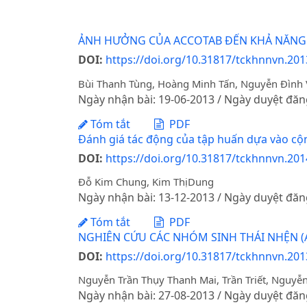
ẢNH HƯỞNG CỦA ACCOTAB ĐẾN KHẢ NĂNG D
DOI:
https://doi.org/10.31817/tckhnnvn.2013
Bùi Thanh Tùng, Hoàng Minh Tấn, Nguyễn Đình 
Ngày nhận bài: 19-06-2013 / Ngày duyệt đăn
Tóm tắt
PDF
Đánh giá tác động của tập huấn dựa vào cộn
DOI:
https://doi.org/10.31817/tckhnnvn.2014
Đỗ Kim Chung, Kim ThịDung
Ngày nhận bài: 13-12-2013 / Ngày duyệt đăn
Tóm tắt
PDF
NGHIÊN CỨU CÁC NHÓM SINH THÁI NHỆN (A
DOI:
https://doi.org/10.31817/tckhnnvn.2013
Nguyễn Trần Thụy Thanh Mai, Trần Triết, Nguy
Ngày nhận bài: 27-08-2013 / Ngày duyệt đăn