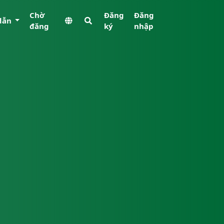
Chờ
Đăng
Đăng
dẫn
đăng
ký
nhập