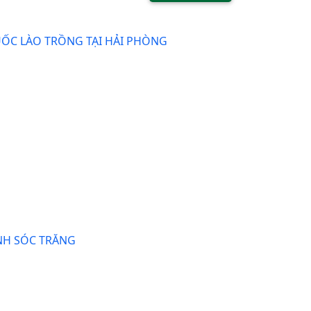
UỐC LÀO TRỒNG TẠI HẢI PHÒNG
ỈNH SÓC TRĂNG