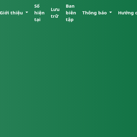
Số
Ban
Lưu
Giới thiệu
hiện
biên
Thông báo
Hướng 
trữ
tại
tập