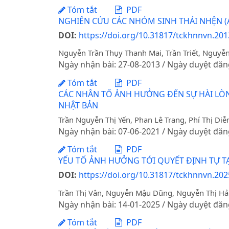
Tóm tắt
PDF
NGHIÊN CỨU CÁC NHÓM SINH THÁI NHỆN (A
DOI:
https://doi.org/10.31817/tckhnnvn.2013
Nguyễn Trần Thụy Thanh Mai, Trần Triết, Nguy
Ngày nhận bài: 27-08-2013 / Ngày duyệt đăn
Tóm tắt
PDF
CÁC NHÂN TỐ ẢNH HƯỞNG ĐẾN SỰ HÀI LÒ
NHẬT BẢN
Trần Nguyễn Thị Yến, Phan Lê Trang, Phí Thị D
Ngày nhận bài: 07-06-2021 / Ngày duyệt đăn
Tóm tắt
PDF
YẾU TỐ ẢNH HƯỞNG TỚI QUYẾT ĐỊNH TỰ 
DOI:
https://doi.org/10.31817/tckhnnvn.202
Trần Thị Vân, Nguyễn Mậu Dũng, Nguyễn Thị Hả
Ngày nhận bài: 14-01-2025 / Ngày duyệt đăn
Tóm tắt
PDF