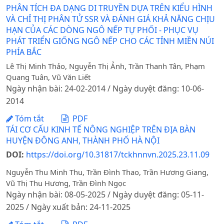
PHÂN TÍCH ĐA DẠNG DI TRUYỀN DỰA TRÊN KIỂU HÌNH
VÀ CHỈ THỊ PHÂN TỬ SSR VÀ ĐÁNH GIÁ KHẢ NĂNG CHỊU
HẠN CỦA CÁC DÒNG NGÔ NẾP TỰ PHỐI - PHỤC VỤ
PHÁT TRIỂN GIỐNG NGÔ NẾP CHO CÁC TỈNH MIỀN NÚI
PHÍA BẮC
Lê Thị Minh Thảo, Nguyễn Thị Ảnh, Trần Thanh Tân, Phạm
Quang Tuân, Vũ Văn Liết
Ngày nhận bài: 24-02-2014 / Ngày duyệt đăng: 10-06-
2014
Tóm tắt
PDF
TÁI CƠ CẤU KINH TẾ NÔNG NGHIỆP TRÊN ĐỊA BÀN
HUYỆN ĐÔNG ANH, THÀNH PHỐ HÀ NỘI
DOI:
https://doi.org/10.31817/tckhnnvn.2025.23.11.09
Nguyễn Thu Minh Thu, Trần Đình Thao, Trần Hương Giang,
Vũ Thị Thu Hương, Trần Đình Ngọc
Ngày nhận bài: 08-05-2025 / Ngày duyệt đăng: 05-11-
2025 / Ngày xuất bản: 24-11-2025