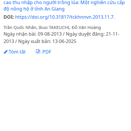
cao thu nhập cho người trồng lúa: Một nghiên cứu cấp
độ nông hộ ở tỉnh An Giang
DOI:
https://doi.org/10.31817/tckhnnvn.2013.11.7.
Trần Quốc Nhân, Ikuo TAKEUCHI, Đỗ Văn Hoàng
Ngày nhận bài: 09-08-2013 / Ngày duyệt đăng: 21-11-
2013 / Ngày xuất bản: 13-06-2025
Tóm tắt
PDF
NGHIÊN CỨU HIỆU QUẢ SỬ DỤNG ĐẤT NÔNG NGHIỆP
TRÊN ĐỊA BÀN XÃ NGHI TRƯỜNG, HUYỆN NGHI LỘC,
TỈNH NGHỆ AN
DOI:
https://doi.org/10.31817/tckhnnvn.2013.11.3.
Do Thi Tam, Nguyễn Thị Hải
Ngày nhận bài: 24-04-2013 / Ngày duyệt đăng: 20-06-
2013 / Ngày xuất bản: 13-06-2025
Tóm tắt
PDF
MÔ TẢ BA LOÀI CÁ MỚI THUỘC GIỐNG SilurusLinnaeus,
1758, (Siluridae, Siluriformes)ĐƯỢC PHÁT HIỆN Ở CÁC