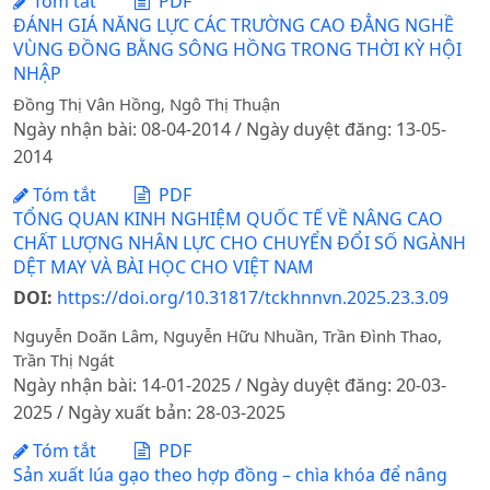
Tóm tắt
PDF
ĐÁNH GIÁ NĂNG LỰC CÁC TRƯỜNG CAO ĐẲNG NGHỀ
VÙNG ĐỒNG BẰNG SÔNG HỒNG TRONG THỜI KỲ HỘI
NHẬP
Đồng Thị Vân Hồng, Ngô Thị Thuận
Ngày nhận bài: 08-04-2014 / Ngày duyệt đăng: 13-05-
2014
Tóm tắt
PDF
TỔNG QUAN KINH NGHIỆM QUỐC TẾ VỀ NÂNG CAO
CHẤT LƯỢNG NHÂN LỰC CHO CHUYỂN ĐỔI SỐ NGÀNH
DỆT MAY VÀ BÀI HỌC CHO VIỆT NAM
DOI:
https://doi.org/10.31817/tckhnnvn.2025.23.3.09
Nguyễn Doãn Lâm, Nguyễn Hữu Nhuần, Trần Đình Thao,
Trần Thị Ngát
Ngày nhận bài: 14-01-2025 / Ngày duyệt đăng: 20-03-
2025 / Ngày xuất bản: 28-03-2025
Tóm tắt
PDF
Sản xuất lúa gạo theo hợp đồng – chìa khóa để nâng