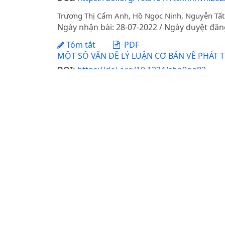
Trương Thị Cẩm Anh, Hồ Ngọc Ninh, Nguyễn Tất 
Ngày nhận bài: 28-07-2022 / Ngày duyệt đăn
Tóm tắt
PDF
MỘT SỐ VẤN ĐỀ LÝ LUẬN CƠ BẢN VỀ PHÁT 
DOI:
https://doi.org/10.1234/sbn9gg82
Trần Văn Túy, Nguyễn Tất Thắng, Nguyễn Hùng 
Ngày nhận bài: 08-02-2025 / Ngày xuất bản:
Tóm tắt
PDF
PHÂN TÍCH CẤU TRÚC VÀ KHAI THÁC DỮ LIỆ
Chu Đức Hà, Nguyễn Thu Hường, Bùi Thị Thu H
Ngày nhận bài: 10-03-2020 / Ngày duyệt đăn
Tóm tắt
PDF
NGHIÊN CỨU SỰ CHUYỂN HÓA ISOFLAVON
Trương Hương Lan, Nguyễn Thị Việt Hà, Nguyễ
Ngày nhận bài: 19-03-2012 / Ngày duyệt đăn