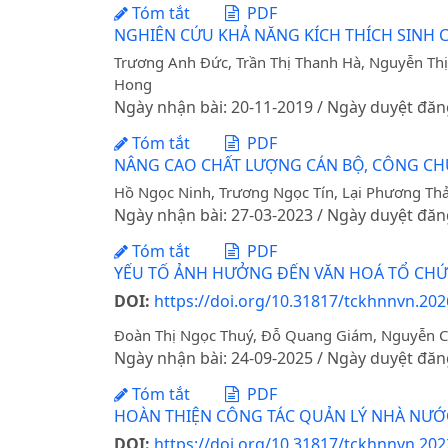
Tóm tắt
PDF
NGHIÊN CỨU KHẢ NĂNG KÍCH THÍCH SINH C
Trương Anh Đức, Trần Thị Thanh Hà, Nguyễn Thị
Hong
Ngày nhận bài: 20-11-2019 / Ngày duyệt đăn
Tóm tắt
PDF
NÂNG CAO CHẤT LƯỢNG CÁN BỘ, CÔNG CHỨC
Hồ Ngọc Ninh, Trương Ngọc Tín, Lại Phương Thả
Ngày nhận bài: 27-03-2023 / Ngày duyệt đăn
Tóm tắt
PDF
YẾU TỐ ẢNH HƯỞNG ĐẾN VĂN HOÁ TỔ CHỨ
DOI:
https://doi.org/10.31817/tckhnnvn.202
Đoàn Thị Ngọc Thuý, Đỗ Quang Giám, Nguyễn C
Ngày nhận bài: 24-09-2025 / Ngày duyệt đăn
Tóm tắt
PDF
HOÀN THIỆN CÔNG TÁC QUẢN LÝ NHÀ NƯỚC 
DOI:
https://doi.org/10.31817/tckhnnvn.202