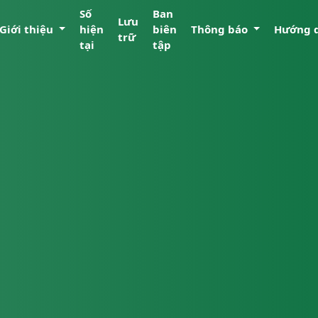
Số
Ban
Lưu
Giới thiệu
hiện
biên
Thông báo
Hướng 
trữ
tại
tập