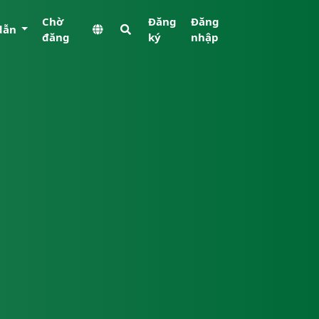
Chờ
Đăng
Đăng
dẫn
đăng
ký
nhập