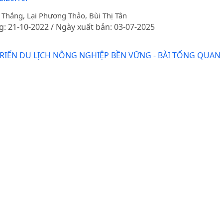
Thắng, Lại Phương Thảo, Bùi Thị Tân
g: 21-10-2022 / Ngày xuất bản: 03-07-2025
TRIỂN DU LỊCH NÔNG NGHIỆP BỀN VỮNG - BÀI TỔNG QUAN
Anh
 21-02-2025
U BIỂU HIỆN CỦA HỌ GENE MÃ HÓA NHÂN TỐ PHIÊN MÃ TCP Ở
ương, La Việt Hồng, Lê Thị Ngọc Quỳnh, Phạm Phương Thu, Nguy
g: 04-05-2020
E TỪ DẠNG GLYCOSIDESANG DẠNG AGLYCONE CỦA ĐẬU T
n Mạnh Thắng, Nguyễn Văn Quyên
g: 25-05-2012