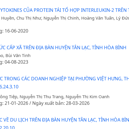
YTOKINES CỦA PROTEIN TÁI TỔ HỢP INTERLEUKIN-2 TRÊN 
 Huyền, Chu Thị Như, Nguyễn Thị Chinh, Hoàng Văn Tuấn, Lý Đứ
g: 16-06-2020
 CẤP XÃ TRÊN ĐỊA BÀN HUYỆN TÂN LẠC, TỈNH HÒA BÌNH
o, Bùi Văn Tinh
g: 04-08-2023
C TRONG CÁC DOANH NGHIỆP TẠI PHƯỜNG VIỆT HƯNG, T
6.24.3.10
ông Tiệp, Nguyễn Thị Thu Trang, Nguyễn Thị Kim Oanh
g: 21-01-2026 / Ngày xuất bản: 28-03-2026
VỀ DU LỊCH TRÊN ĐỊA BÀN HUYỆN TÂN LẠC, TỈNH HÒA BÌ
2.20.10.