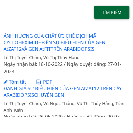
TÌM KIẾM
ẢNH HƯỞNG CỦA CHẤT ỨC CHẾ DỊCH MÃ
CYCLOHEXIMIDE ĐẾN SỰ BIỂU HIỆN CỦA GEN
AtZAT12VÀ GEN AtFITTRÊN ARABIDOPSIS
Lê Thị Tuyết Châm, Vũ Thị Thúy Hằng
Ngày nhận bài: 18-10-2022 / Ngày duyệt đăng: 27-01-
2023
Tóm tắt
PDF
ĐÁNH GIÁ SỰ BIỂU HIỆN CỦA GEN AtZAT12 TRÊN CÂY
ARABIDOPSISCHUYỂN GEN
Lê Thị Tuyết Châm, Vũ Ngọc Thắng, Vũ Thị Thúy Hằng, Trần
Anh Tuấn
Ngày nhận bài: 26-05-2020 / Ngày duyệt đăng: 20-07-
2020