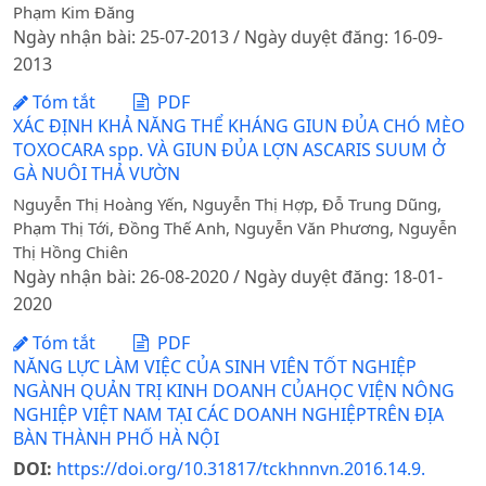
Phạm Kim Đăng
Ngày nhận bài: 25-07-2013 / Ngày duyệt đăng: 16-09-
2013
Tóm tắt
PDF
XÁC ĐỊNH KHẢ NĂNG THỂ KHÁNG GIUN ĐỦA CHÓ MÈO
TOXOCARA spp. VÀ GIUN ĐỦA LỢN ASCARIS SUUM Ở
GÀ NUÔI THẢ VƯỜN
Nguyễn Thị Hoàng Yến, Nguyễn Thị Hợp, Đỗ Trung Dũng,
Phạm Thị Tới, Đồng Thế Anh, Nguyễn Văn Phương, Nguyễn
Thị Hồng Chiên
Ngày nhận bài: 26-08-2020 / Ngày duyệt đăng: 18-01-
2020
Tóm tắt
PDF
NĂNG LỰC LÀM VIỆC CỦA SINH VIÊN TỐT NGHIỆP
NGÀNH QUẢN TRỊ KINH DOANH CỦAHỌC VIỆN NÔNG
NGHIỆP VIỆT NAM TẠI CÁC DOANH NGHIỆPTRÊN ĐỊA
BÀN THÀNH PHỐ HÀ NỘI
DOI:
https://doi.org/10.31817/tckhnnvn.2016.14.9.