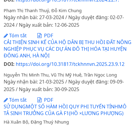
Phạm Thị Thanh Thuý, Đỗ Kim Chung
Ngày nhận bài: 27-03-2024 / Ngày duyệt đăng: 02-07-
2024 / Ngày xuất bản: 12-06-2025
Tóm tắt
PDF
CẢI THIỆN SINH KẾ CỦA HỘ DÂN BỊ THU HỒI ĐẤT NÔNG
NGHIỆP PHỤC VỤ CÁC DỰ ÁN ĐÔ THỊ HÓA TẠI HUYỆN
ĐÔNG ANH, HÀ NỘI
DOI:
https://doi.org/10.31817/tckhnnvn.2025.23.9.12
Nguyễn Thị Minh Thu, Vũ Thị Mỹ Huệ, Trần Ngọc Long
Ngày nhận bài: 21-03-2025 / Ngày duyệt đăng: 09-09-
2025 / Ngày xuất bản: 30-09-2025
Tóm tắt
PDF
SỬ DỤNGMỘT SỐ HÀM HỒI QUY PHI TUYẾN TÍNHMÔ
TẢ SINH TRƯỞNG CỦA GÀ F1(HỒ ×LƯƠNG PHƯỢNG)
Hà Xuân Bộ, Đặng Thuý Nhung
Ngày nhận bài: 10-05-2021 / Ngày duyệt đăng: 09-12-