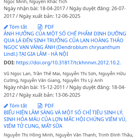
Ngọc Minh, Nguyễn Khắc Tích
Ngày nhận bài: 18-04-2017 / Ngày duyệt đăng: 26-07-
2017 / Ngày xuất bản: 12-06-2025
Tóm tắt
PDF
ẢNH HƯỞNG CỦA MỘT SỐ CHẾ PHẨM DINH DƯỠNG
QUA LÁ ĐẾN SINH TRƯỞNG CỦA LAN HOÀNG THẢO
NGỌC VẠN VÀNG ÁNH (Dendrobium chrysanthum
Lindl.) TẠI GIA LÂM - HÀ NỘI
DOI:
https://doi.org/10.31817/tckhnnvn.2012.10.2.
Vũ Ngọc Lan, Trần Thế Mai, Nguyễn Thị Sơn, Nguyễn Hữu
Cường, Nguyễn Văn Giang, Nguyễn Thị Lý Anh
Ngày nhận bài: 15-12-2011 / Ngày duyệt đăng: 18-04-
2012 / Ngày xuất bản: 13-06-2025
Tóm tắt
PDF
BIỂU HIỆN LÂM SÀNG VÀ MỘT SỐ CHỈ TIÊU SINH LÝ,
SINH HÓA MÁU CỦA LỢN MẮC HỘI CHỨNG VIÊM VÚ,
VIÊM TỬ CUNG, MẤT SỮA
Nguyễn Thị Hồng Minh, Nguyễn Văn Thanh, Trịnh Đình Thâu,