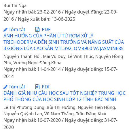
Bui Thi Nga
Ngày nhận bài: 23-02-2016 / Ngày duyệt đăng: 22-09-
2016 / Ngày xuất bản: 13-06-2025
Tóm tắt
PDF
ẢNH HƯỞNG CỦA PHÂN Ủ TỪ RƠM XỬ LÝ
TRICHODERMA ĐẾN SINH TRƯỞNG VÀ NĂNG SUẤT CỦA
3 GIỐNG LÚA CAO SẢN MTL392, OM4900 VÀ JASMINE85
Nguyễn Thành Hối, Mai Vũ Duy, Lê Vĩnh Thúc, Nguyễn Hồng
Phú, Vương Ngọc Đăng Khoa
Ngày nhận bài: 11-04-2014 / Ngày duyệt đăng: 15-07-
2014
Tóm tắt
PDF
ĐÁNH GIÁ NHU CẦU HỌC SAU TỐT NGHIỆP TRUNG HỌC
PHỔ THÔNG CỦA HỌC SINH LỚP 12 TỈNH BẮC NINH
Lê Thị Phương Dung, Bùi Thị Hường, Nguyễn Tiến Hùng,
Nguyễn Quỳnh Lan, Võ Nam Thắng, Trần Đăng Khải
Ngày nhận bài: 10-07-2020 / Ngày duyệt đăng: 31-07-
2020