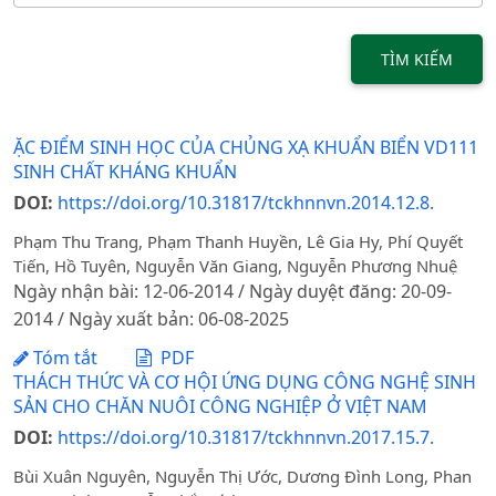
TÌM KIẾM
ẶC ĐIỂM SINH HỌC CỦA CHỦNG XẠ KHUẨN BIỂN VD111
SINH CHẤT KHÁNG KHUẨN
DOI:
https://doi.org/10.31817/tckhnnvn.2014.12.8.
Phạm Thu Trang, Phạm Thanh Huyền, Lê Gia Hy, Phí Quyết
Tiến, Hồ Tuyên, Nguyễn Văn Giang, Nguyễn Phương Nhuệ
Ngày nhận bài: 12-06-2014 / Ngày duyệt đăng: 20-09-
2014 / Ngày xuất bản: 06-08-2025
Tóm tắt
PDF
THÁCH THỨC VÀ CƠ HỘI ỨNG DỤNG CÔNG NGHỆ SINH
SẢN CHO CHĂN NUÔI CÔNG NGHIỆP Ở VIỆT NAM
DOI:
https://doi.org/10.31817/tckhnnvn.2017.15.7.
Bùi Xuân Nguyên, Nguyễn Thị Ước, Dương Đình Long, Phan