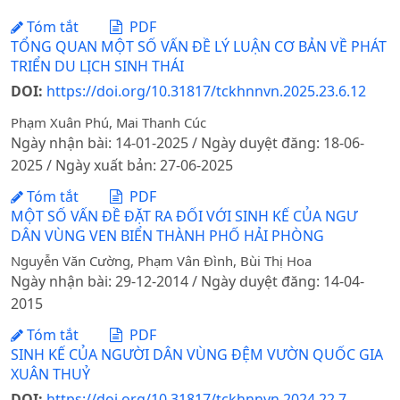
Tóm tắt
PDF
TỔNG QUAN MỘT SỐ VẤN ĐỀ LÝ LUẬN CƠ BẢN VỀ PHÁT
TRIỂN DU LỊCH SINH THÁI
DOI:
https://doi.org/10.31817/tckhnnvn.2025.23.6.12
Phạm Xuân Phú, Mai Thanh Cúc
Ngày nhận bài: 14-01-2025 / Ngày duyệt đăng: 18-06-
2025 / Ngày xuất bản: 27-06-2025
Tóm tắt
PDF
MỘT SỐ VẤN ĐỀ ĐẶT RA ĐỐI VỚI SINH KẾ CỦA NGƯ
DÂN VÙNG VEN BIỂN THÀNH PHỐ HẢI PHÒNG
Nguyễn Văn Cường, Phạm Vân Đình, Bùi Thị Hoa
Ngày nhận bài: 29-12-2014 / Ngày duyệt đăng: 14-04-
2015
Tóm tắt
PDF
SINH KẾ CỦA NGƯỜI DÂN VÙNG ĐỆM VƯỜN QUỐC GIA
XUÂN THUỶ
DOI:
https://doi.org/10.31817/tckhnnvn.2024.22.7.