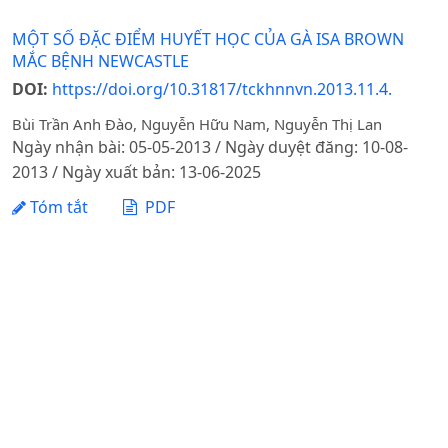
MỘT SỐ ĐẶC ĐIỂM HUYẾT HỌC CỦA GÀ ISA BROWN
MẮC BỆNH NEWCASTLE
DOI:
https://doi.org/10.31817/tckhnnvn.2013.11.4.
Bùi Trần Anh Đào, Nguyễn Hữu Nam, Nguyễn Thị Lan
Ngày nhận bài: 05-05-2013 / Ngày duyệt đăng: 10-08-
2013 / Ngày xuất bản: 13-06-2025
Tóm tắt
PDF
1 - 1 của 1 mục
Tạp chí Khoa học Nông nghiệp Việt Nam - Học viện
Nông nghiệp Việt Nam
Địa chỉ: Đường Ngô Xuân Quảng, xã Gia Lâm, thành phố
Hà Nội
Điện thoại: +84 24 62617714 Fax: +84 24 8276554