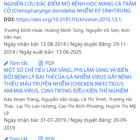
NGHIÊN CỨU ĐẶC ĐIỂM MÔ BỆNH HỌC MANG CÁ TRẮM
CỎ (Ctenopharyngo donidella) NHIỄM KÝ SINHTRÙNG
DOI:
https://doi.org/10.31817/tckhnnvn.2015.13.1.
Trương Đình Hoài, Hoàng Minh Tùng, Nguyễn Vũ Sơn, Kim
Văn Vạn
Ngày nhận bài: 12-08-2014 / Ngày duyệt đăng: 29-11-
2014 / Ngày xuất bản: 13-06-2025
Tóm tắt
PDF
MỘT SỐ CHỈ TIÊU LÂM SÀNG, PHI LÂM SÀNG VÀ BIẾN
ĐỔI BỆNH LÝ ĐẠI THỂCỦA GÀ NHIỄM VIRUS GÂY BỆNH
THIẾU MÁU TRUYỀN NHIỄM (CHICKEN INFECTIOUS
ANEMIA VIRUS, CIAV) TRONG ĐIỀU KIỆN THÍ NGHIỆM
Đào Đoan Trang, Nguyễn Văn Giáp, Lê Thị Trinh, Trương Hà
Thái, Lại Thị Lan Hương, Cao Thị Bích Phượng, Huỳnh Thị Mỹ
Lệ
Ngày nhận bài: 31-07-2019 / Ngày duyệt đăng: 20-09-
2019
Tóm tắt
PDF