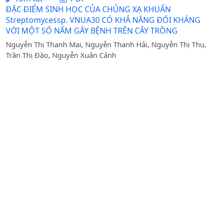
ĐẶC ĐIỂM SINH HỌC CỦA CHỦNG XẠ KHUẨN
Streptomycessp. VNUA30 CÓ KHẢ NĂNG ĐỐI KHÁNG
VỚI MỘT SỐ NẤM GÂY BỆNH TRÊN CÂY TRỒNG
Nguyễn Thị Thanh Mai, Nguyễn Thanh Hải, Nguyễn Thị Thu,
Trần Thị Đào, Nguyễn Xuân Cảnh
Ngày nhận bài: 04-05-2022 / Ngày duyệt đăng: 05-07-
2022
Tóm tắt
PDF
MỨC ĐỘ LƯU HÀNH VIRUS LỞ MỒM LONG MÓNG VÀ
CÁC YẾU TỐ NGUY CƠ TẠI MỘT SỐ TỈNH TRỌNG ĐIỂM
TỪ THÁNG 10 ĐẾN THÁNG 12 NĂM 2012
Nguyễn Thu Thủy, Nguyễn Văn Long, Phan Quang Minh, Trần
Thị Thu Phương, Nguyễn Quang Anh, Nguyễn Ngọc Tiến,
Nguyễn Đăng Thọ, Ngô Thanh Long, Nguyễn Bá Hiên
Ngày nhận bài: 25-03-2014 / Ngày duyệt đăng: 26-04-
2014
Tóm tắt
PDF
PHÁT HIỆN VLPs (VIRUS-LIKE PARTICLES) Ở TU HÀI