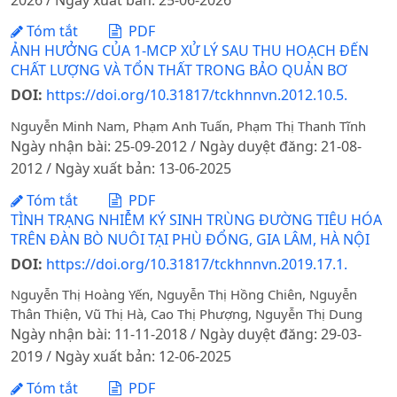
Tóm tắt
PDF
ẢNH HƯỞNG CỦA 1-MCP XỬ LÝ SAU THU HOẠCH ĐẾN
CHẤT LƯỢNG VÀ TỔN THẤT TRONG BẢO QUẢN BƠ
DOI:
https://doi.org/10.31817/tckhnnvn.2012.10.5.
Nguyễn Minh Nam, Phạm Anh Tuấn, Phạm Thị Thanh Tĩnh
Ngày nhận bài: 25-09-2012 / Ngày duyệt đăng: 21-08-
2012 / Ngày xuất bản: 13-06-2025
Tóm tắt
PDF
TÌNH TRẠNG NHIỄM KÝ SINH TRÙNG ĐƯỜNG TIÊU HÓA
TRÊN ĐÀN BÒ NUÔI TẠI PHÙ ĐỔNG, GIA LÂM, HÀ NỘI
DOI:
https://doi.org/10.31817/tckhnnvn.2019.17.1.
Nguyễn Thị Hoàng Yến, Nguyễn Thị Hồng Chiên, Nguyễn
Thân Thiện, Vũ Thị Hà, Cao Thị Phượng, Nguyễn Thị Dung
Ngày nhận bài: 11-11-2018 / Ngày duyệt đăng: 29-03-
2019 / Ngày xuất bản: 12-06-2025
Tóm tắt
PDF