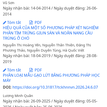
Vũ Sơn
Ngày nhận bài: 14-04-2014 / Ngày duyệt đăng: 26-06-
2014
Tóm tắt
PDF
HIỆU QUẢ CỦA MỘT SỐ PHƯƠNG PHÁP XÉT NGHIỆM
PHÂN TÌM TRỨNG GIUN SÁN VÀ NOÃN NANG CẦU
TRÙNG Ở CHÓ
Nguyễn Thị Hoàng Yến, Nguyễn Thân Thiện, Đặng Thị
Phương Thảo, Nguyễn Duyên Tùng, Hà Quốc Việt
Ngày nhận bài: 18-04-2019 / Ngày duyệt đăng: 28-08-
2019
Tóm tắt
PDF
PHÂN LOẠI MẪU GẠO LỨT BẰNG PHƯƠNG PHÁP HỌC
MÁY
DOI:
https://doi.org/10.31817/tckhnnvn.2026.24.6.07
Lương Minh Quân
Ngày nhận bài: 26-09-2025 / Ngày duyệt đăng: 05-05-
2026 / Ngày xuất bản: 25-06-2026