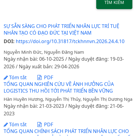
TÌM KIẾM
SỰ SẴN SÀNG CHO PHÁT TRIỂN NHÂN LỰC TRÍ TUỆ
NHÂN TẠO CÓ ĐẠO ĐỨC TẠI VIỆT NAM
DOI:
https://doi.org/10.31817/tckhnnvn.2026.24.4.10
Nguyễn Minh Đức, Nguyễn Đăng Nam
Ngày nhận bài: 06-10-2025 / Ngày duyệt đăng: 19-03-
2026 / Ngày xuất bản: 29-04-2026
Tóm tắt
PDF
TỔNG QUAN NGHIÊN CỨU VỀ ẢNH HƯỞNG CỦA
LOGISTICS THU HỒI TỚI PHÁT TRIỂN BỀN VỮNG
Hàn Huyền Hương, Nguyễn Thị Thủy, Nguyễn Thị Dương Nga
Ngày nhận bài: 21-03-2023 / Ngày duyệt đăng: 21-06-
2023
Tóm tắt
PDF
TỔNG QUAN CHÍNH SÁCH PHÁT TRIỂN NHÂN LỰC CHO