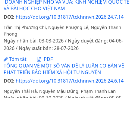
DOANH NGHIỆP NHỎ VÀ VỪA: KINH NGHIỆM QUỐC TẾ
VÀ BÀI HỌC CHO VIỆT NAM
DOI:
https://doi.org/10.31817/tckhnnvn.2026.24.7.14
Trần Thị Phương Chi, Nguyễn Phượng Lê, Nguyễn Thanh
Phong
Ngày nhận bài: 03-03-2026 / Ngày duyệt đăng: 04-06-
2026 / Ngày xuất bản: 28-07-2026
Tóm tắt
PDF
TỔNG QUAN VỀ MỘT SỐ VẤN ĐỀ LÝ LUẬN CƠ BẢN VỀ
PHÁT TRIỂN BẢO HIỂM XÃ HỘI TỰ NGUYỆN
DOI:
https://doi.org/10.31817/tckhnnvn.2026.24.6.14
Nguyễn Thái Hà, Nguyễn Mậu Dũng, Phạm Thanh Lan
Ngày nhận bài: 09-10-2025 / Ngày duyệt đăng: 05-05-
2026 / Ngày xuất bản: 25-06-2026
Tóm tắt
PDF
TỔNG QUAN VỀ KHUYẾN KHÍCH ĐẦU TƯ PHÁT TRIỂN
NÔNG NGHIỆP XANH