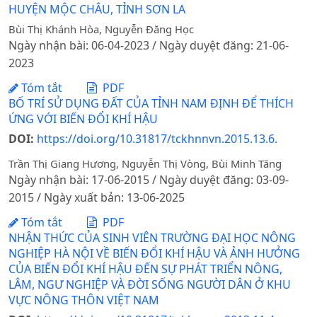
HUYỆN MỘC CHÂU, TỈNH SƠN LA
Bùi Thị Khánh Hòa, Nguyễn Đăng Học
Ngày nhận bài: 06-04-2023 / Ngày duyệt đăng: 21-06-
2023
Tóm tắt
PDF
BỐ TRÍ SỬ DỤNG ĐẤT CỦA TỈNH NAM ĐỊNH ĐỂ THÍCH
ỨNG VỚI BIẾN ĐỔI KHÍ HẬU
DOI:
https://doi.org/10.31817/tckhnnvn.2015.13.6.
Trần Thị Giang Hương, Nguyễn Thị Vòng, Bùi Minh Tăng
Ngày nhận bài: 17-06-2015 / Ngày duyệt đăng: 03-09-
2015 / Ngày xuất bản: 13-06-2025
Tóm tắt
PDF
NHẬN THỨC CỦA SINH VIÊN TRƯỜNG ĐẠI HỌC NÔNG
NGHIỆP HÀ NỘI VỀ BIẾN ĐỔI KHÍ HẬU VÀ ẢNH HƯỞNG
CỦA BIẾN ĐỔI KHÍ HẬU ĐẾN SỰ PHÁT TRIỂN NÔNG,
LÂM, NGƯ NGHIỆP VÀ ĐỜI SỐNG NGƯỜI DÂN Ở KHU
VỰC NÔNG THÔN VIỆT NAM