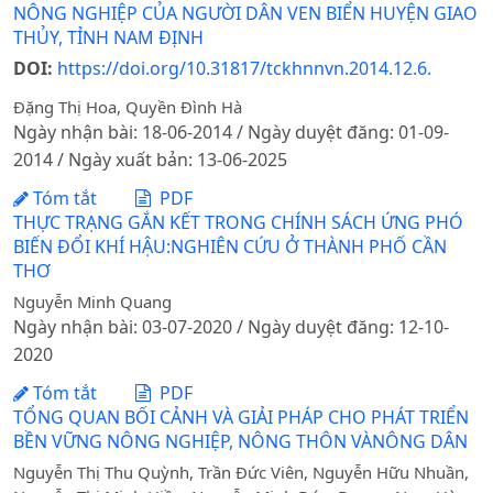
NÔNG NGHIỆP CỦA NGƯỜI DÂN VEN BIỂN HUYỆN GIAO
THỦY, TỈNH NAM ĐỊNH
DOI:
https://doi.org/10.31817/tckhnnvn.2014.12.6.
Đặng Thị Hoa, Quyền Đình Hà
Ngày nhận bài: 18-06-2014 / Ngày duyệt đăng: 01-09-
2014 / Ngày xuất bản: 13-06-2025
Tóm tắt
PDF
THỰC TRẠNG GẮN KẾT TRONG CHÍNH SÁCH ỨNG PHÓ
BIẾN ĐỔI KHÍ HẬU:NGHIÊN CỨU Ở THÀNH PHỐ CẦN
THƠ
Nguyễn Minh Quang
Ngày nhận bài: 03-07-2020 / Ngày duyệt đăng: 12-10-
2020
Tóm tắt
PDF
TỔNG QUAN BỐI CẢNH VÀ GIẢI PHÁP CHO PHÁT TRIỂN
BỀN VỮNG NÔNG NGHIỆP, NÔNG THÔN VÀNÔNG DÂN
Nguyễn Thị Thu Quỳnh, Trần Đức Viên, Nguyễn Hữu Nhuần,