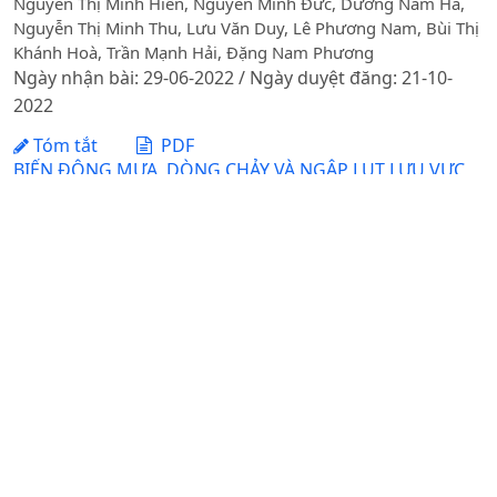
Nguyễn Thị Minh Hiền, Nguyễn Minh Đức, Dương Nam Hà,
Nguyễn Thị Minh Thu, Lưu Văn Duy, Lê Phương Nam, Bùi Thị
Khánh Hoà, Trần Mạnh Hải, Đặng Nam Phương
Ngày nhận bài: 29-06-2022 / Ngày duyệt đăng: 21-10-
2022
Tóm tắt
PDF
BIẾN ĐỘNG MƯA, DÒNG CHẢY VÀ NGẬP LỤT LƯU VỰC
SÔNG PHÓ ĐÁY CUỐI THẾ KỶ XXI TRONG BỐI CẢNH
BIẾN ĐỔI KHÍ HẬU
DOI:
https://doi.org/10.31817/tckhnnvn.2025.23.8.09
Nguyễn Thị Hồng Ngọc, Trần Anh Quân
Ngày nhận bài: 29-05-2025 / Ngày duyệt đăng: 14-08-
2025 / Ngày xuất bản: 28-08-2025
Tóm tắt
PDF
NGHIÊN CỨU PHÁT THẢI KHÍ NHÀ KÍNH TRÊN ĐẤT
TRỒNG LÚATỈNH THÁI BÌNH
Chu Sỹ Huân, Mai Văn Trịnh, Cao Việt Hà, Bùi Thị Phương
Loan, Vũ Thị Hằng, Đinh Quang Hiếu, Đào Thị Minh Trang,