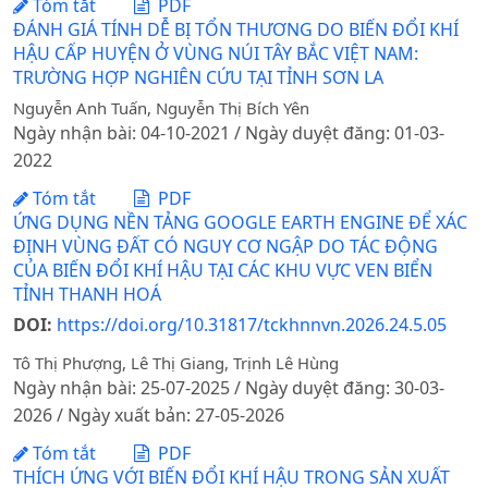
Tóm tắt
PDF
ĐÁNH GIÁ TÍNH DỄ BỊ TỔN THƯƠNG DO BIẾN ĐỔI KHÍ
HẬU CẤP HUYỆN Ở VÙNG NÚI TÂY BẮC VIỆT NAM:
TRƯỜNG HỢP NGHIÊN CỨU TẠI TỈNH SƠN LA
Nguyễn Anh Tuấn, Nguyễn Thị Bích Yên
Ngày nhận bài: 04-10-2021 / Ngày duyệt đăng: 01-03-
2022
Tóm tắt
PDF
ỨNG DỤNG NỀN TẢNG GOOGLE EARTH ENGINE ĐỂ XÁC
ĐỊNH VÙNG ĐẤT CÓ NGUY CƠ NGẬP DO TÁC ĐỘNG
CỦA BIẾN ĐỔI KHÍ HẬU TẠI CÁC KHU VỰC VEN BIỂN
TỈNH THANH HOÁ
DOI:
https://doi.org/10.31817/tckhnnvn.2026.24.5.05
Tô Thị Phượng, Lê Thị Giang, Trịnh Lê Hùng
Ngày nhận bài: 25-07-2025 / Ngày duyệt đăng: 30-03-
2026 / Ngày xuất bản: 27-05-2026
Tóm tắt
PDF
THÍCH ỨNG VỚI BIẾN ĐỔI KHÍ HẬU TRONG SẢN XUẤT