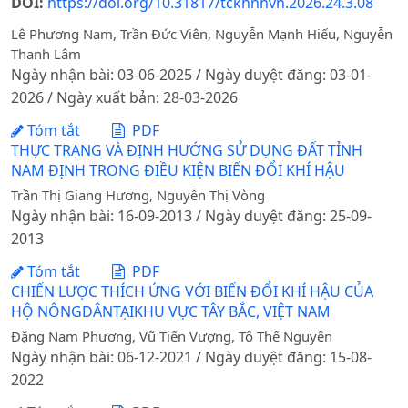
DOI:
https://doi.org/10.31817/tckhnnvn.2026.24.3.08
Lê Phương Nam, Trần Đức Viên, Nguyễn Mạnh Hiếu, Nguyễn
Thanh Lâm
Ngày nhận bài: 03-06-2025 / Ngày duyệt đăng: 03-01-
2026 / Ngày xuất bản: 28-03-2026
Tóm tắt
PDF
THỰC TRẠNG VÀ ĐỊNH HƯỚNG SỬ DỤNG ĐẤT TỈNH
NAM ĐỊNH TRONG ĐIỀU KIỆN BIẾN ĐỔI KHÍ HẬU
Trần Thị Giang Hương, Nguyễn Thị Vòng
Ngày nhận bài: 16-09-2013 / Ngày duyệt đăng: 25-09-
2013
Tóm tắt
PDF
CHIẾN LƯỢC THÍCH ỨNG VỚI BIẾN ĐỔI KHÍ HẬU CỦA
HỘ NÔNGDÂNTẠIKHU VỰC TÂY BẮC, VIỆT NAM
Đặng Nam Phương, Vũ Tiến Vượng, Tô Thế Nguyên
Ngày nhận bài: 06-12-2021 / Ngày duyệt đăng: 15-08-
2022