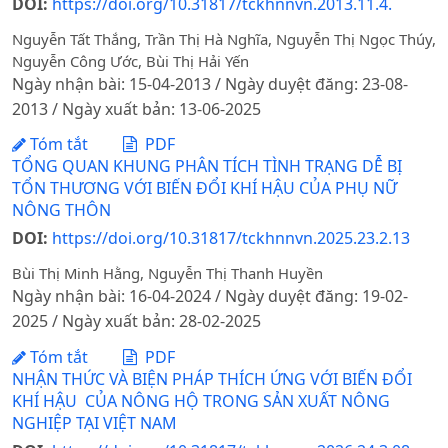
DOI:
https://doi.org/10.31817/tckhnnvn.2013.11.4.
Nguyễn Tất Thắng, Trần Thị Hà Nghĩa, Nguyễn Thị Ngọc Thúy,
Nguyễn Công Ước, Bùi Thị Hải Yến
Ngày nhận bài: 15-04-2013 / Ngày duyệt đăng: 23-08-
2013 / Ngày xuất bản: 13-06-2025
Tóm tắt
PDF
TỔNG QUAN KHUNG PHÂN TÍCH TÌNH TRẠNG DỄ BỊ
TỔN THƯƠNG VỚI BIẾN ĐỔI KHÍ HẬU CỦA PHỤ NỮ
NÔNG THÔN
DOI:
https://doi.org/10.31817/tckhnnvn.2025.23.2.13
Bùi Thị Minh Hằng, Nguyễn Thị Thanh Huyền
Ngày nhận bài: 16-04-2024 / Ngày duyệt đăng: 19-02-
2025 / Ngày xuất bản: 28-02-2025
Tóm tắt
PDF
NHẬN THỨC VÀ BIỆN PHÁP THÍCH ỨNG VỚI BIẾN ĐỔI
KHÍ HẬU CỦA NÔNG HỘ TRONG SẢN XUẤT NÔNG
NGHIỆP TẠI VIỆT NAM