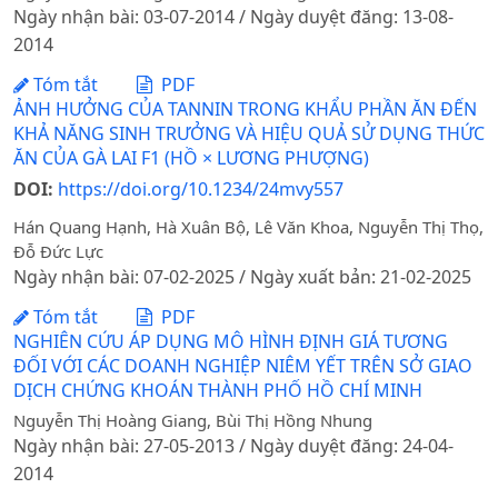
Ngày nhận bài: 03-07-2014 / Ngày duyệt đăng: 13-08-
2014
Tóm tắt
PDF
ẢNH HƯỞNG CỦA TANNIN TRONG KHẨU PHẦN ĂN ĐẾN
KHẢ NĂNG SINH TRƯỞNG VÀ HIỆU QUẢ SỬ DỤNG THỨC
ĂN CỦA GÀ LAI F1 (HỒ × LƯƠNG PHƯỢNG)
DOI:
https://doi.org/10.1234/24mvy557
Hán Quang Hạnh, Hà Xuân Bộ, Lê Văn Khoa, Nguyễn Thị Thọ,
Đỗ Đức Lực
Ngày nhận bài: 07-02-2025 / Ngày xuất bản: 21-02-2025
Tóm tắt
PDF
NGHIÊN CỨU ÁP DỤNG MÔ HÌNH ĐỊNH GIÁ TƯƠNG
ĐỐI VỚI CÁC DOANH NGHIỆP NIÊM YẾT TRÊN SỞ GIAO
DỊCH CHỨNG KHOÁN THÀNH PHỐ HỒ CHÍ MINH
Nguyễn Thị Hoàng Giang, Bùi Thị Hồng Nhung
Ngày nhận bài: 27-05-2013 / Ngày duyệt đăng: 24-04-
2014