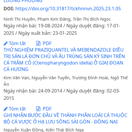
LƯƠNG PHƯỢNG
DOI:
https://doi.org/10.31817/tckhnnvn.2025.23.1.05
Ninh Thị Huyền, Phạm Kim Đăng, Trần Thị Bích Ngọc
Ngày nhận bài: 19-08-2024 / Ngày duyệt đăng: 17-01-
2025 / Ngày xuất bản: 23-01-2025
Tóm tắt
PDF
THỬ NGHIỆM PRAZIQUANTEL VÀ MEBENDAZOLE ĐIỀU
TRỊ SÁN LÁ ĐƠN CHỦ VÀ ẤU TRÙNG SÁN KÝ SINH TRÊN
CÁ TRẮM CỎ (Ctenopharyngodon idella) Ở GIAI ĐOẠN
CÁ HƯƠNG
Kim Văn Vạn, Nguyễn Văn Tuyến, Trương Đình Hoài, Ngô Thế
Ân
Ngày nhận bài: 24-09-2014 / Ngày duyệt đăng: 02-03-
2015
Tóm tắt
PDF
GHI NHẬN BƯỚC ĐẦU VỀ THÀNH PHẦN LOÀI CÁ THUỘC
BỘ CÁ VƯỢC Ở HẠ LƯU SÔNG SÀI GÒN - ĐỒNG NAI
Nguyễn Xuân Đồng, Kiên Thái Bích Nga