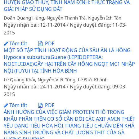
HUYỆN GIAO THỦY, TỈNH NAM ĐỊNH: THỰC TRẠNG VÀ
GIẢI PHÁP SỬ DỤNG ĐẤT
Doãn Quang Hùng, Nguyễn Thanh Trà, Nguyễn Ích Tân
Ngày nhận bài: 12-11-2014 / Ngày duyệt đăng: 11-03-
2015
Tóm tắt
PDF
MỘT SỐ TẬP TÍNH HOẠT ĐỘNG CỦA SÂU ĂN LÁ HỒNG
Hypocala subsaturaGuene (LEPIDOPTERA:
NOCTUIDAE)GÂY HẠI TRÊN CÂY HỒNG NGỌT MC1 NHẬP
NỘI (FUYU) TẠI TỈNH HÒA BÌNH
Lê Quang Khải, Nguyễn Viết Tùng, Lê Đức Khánh
Ngày nhận bài: 24-11-2014 / Ngày duyệt đăng: 09-03-
2015
Tóm tắt
PDF
ẢNH HƯỞNG CỦA VIỆC GIẢM PROTEIN THÔ TRONG
KHẨU PHẦN TRÊN CƠ SỞ CÂN ĐỐI CÁC AXIT AMIN THIẾT
YẾU DẠNG TIÊU HÓA HỒI TRÀNG TIÊU CHUẨN ĐẾN KHẢ
NĂNG SINH TRƯỞNG VÀ CHẤT LƯỢNG THỊT CỦA GÀ