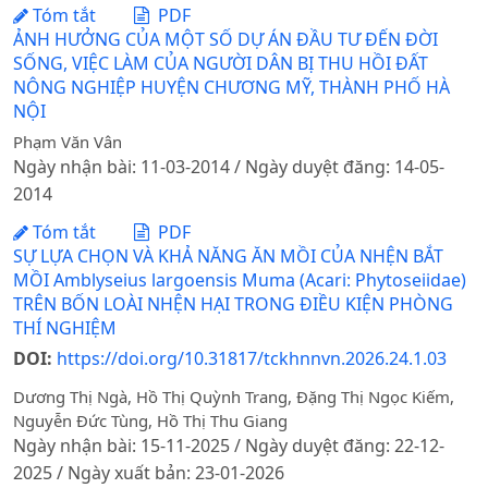
Tóm tắt
PDF
ẢNH HƯỞNG CỦA MỘT SỐ DỰ ÁN ĐẦU TƯ ĐẾN ĐỜI
SỐNG, VIỆC LÀM CỦA NGƯỜI DÂN BỊ THU HỒI ĐẤT
NÔNG NGHIỆP HUYỆN CHƯƠNG MỸ, THÀNH PHỐ HÀ
NỘI
Phạm Văn Vân
Ngày nhận bài: 11-03-2014 / Ngày duyệt đăng: 14-05-
2014
Tóm tắt
PDF
SỰ LỰA CHỌN VÀ KHẢ NĂNG ĂN MỒI CỦA NHỆN BẮT
MỒI Amblyseius largoensis Muma (Acari: Phytoseiidae)
TRÊN BỐN LOÀI NHỆN HẠI TRONG ĐIỀU KIỆN PHÒNG
THÍ NGHIỆM
DOI:
https://doi.org/10.31817/tckhnnvn.2026.24.1.03
Dương Thị Ngà, Hồ Thị Quỳnh Trang, Đặng Thị Ngọc Kiếm,
Nguyễn Đức Tùng, Hồ Thị Thu Giang
Ngày nhận bài: 15-11-2025 / Ngày duyệt đăng: 22-12-
2025 / Ngày xuất bản: 23-01-2026