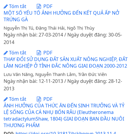
Tóm tắt
PDF
MỘT SỐ YẾU TỐ ẢNH HƯỞNG ĐẾN KẾT QUẢ ẤP NỞ
TRỨNG GÀ
Nguyễn Thị Tú, Đặng Thái Hải, Ngô Thị Thùy
Ngày nhận bài: 27-03-2014 / Ngày duyệt đăng: 30-05-
2014
Tóm tắt
PDF
THAY ĐỔI SỬ DỤNG ĐẤT SẢN XUẤT NÔNG NGHIỆP, ĐẤT
LÂM NGHIỆP Ở TỈNH ĐẮC NÔNG GIAI ĐOẠN 2000-2012
Lưu Văn Năng, Nguyễn Thanh Lâm, Trần Đức Viên
Ngày nhận bài: 12-11-2013 / Ngày duyệt đăng: 28-12-
2013
Tóm tắt
PDF
ẢNH HƯỞNG CỦA THỨC ĂN ĐẾN SINH TRƯỞNG VÀ TỶ
LỆ SỐNG CỦA CÁ NHỤ BỐN RÂU (Eleutheronema
tetradactylumShaw, 1804) GIAI ĐOẠN BAN ĐẦU NUÔI
THƯƠNG PHẨM
DOI:
https://doi.org/10.31817/tckhnnvn.2013.11.4.