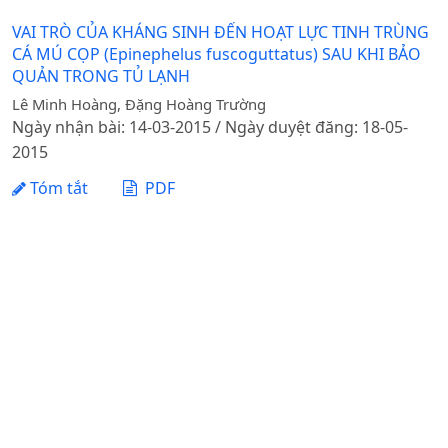
VAI TRÒ CỦA KHÁNG SINH ĐẾN HOẠT LỰC TINH TRÙNG
CÁ MÚ CỌP (Epinephelus fuscoguttatus) SAU KHI BẢO
QUẢN TRONG TỦ LẠNH
Lê Minh Hoàng, Đặng Hoàng Trường
Ngày nhận bài: 14-03-2015 / Ngày duyệt đăng: 18-05-
2015
Tóm tắt
PDF
1 - 1 của 1 mục
Tạp chí Khoa học Nông nghiệp Việt Nam - Học viện
Nông nghiệp Việt Nam
Địa chỉ: Đường Ngô Xuân Quảng, xã Gia Lâm, thành phố
Hà Nội
Điện thoại: +84 24 62617714 Fax: +84 24 8276554