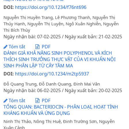
DOI:
https://doi.org/10.1234/f76nt696
Nguyễn Thị Huyền Trang, Lê Phương Thanh, Nguyễn Thị
Thúy Hạnh, Nguyễn Thị Luyện, Ngô Xuân Nghiễn, Nguyễn
Thị Bích Thùy
Ngày nhận bài: 07-02-2025 / Ngày xuất bản: 21-02-2025
Tóm tắt
PDF
ĐÁNH GIÁ KHẢ NĂNG SINH POLYPHENOL VÀ KÍCH
THÍCH SINH TRƯỞNG THỰC VẬT CỦA VI KHUẨN NỘI
SINH PHÂN LẬP TỪ CÂY TẦM MA
DOI:
https://doi.org/10.1234/m2tp5937
Đỗ Quang Trung, Đỗ Danh Quang, Đinh Mai Vân
Ngày nhận bài: 06-02-2025 / Ngày xuất bản: 20-02-2025
Tóm tắt
PDF
TỔNG QUAN: BACTERIOCIN - PHÂN LOẠI, HOẠT TÍNH
KHÁNG KHUẨN VÀ ỨNG DỤNG
Ninh Thị Thảo, Nông Thị Huệ, Đinh Trường Sơn, Nguyễn
Xuân Cảnh