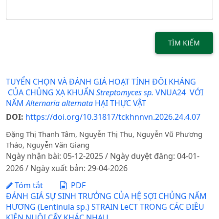
TÌM KIẾM
TUYỂN CHỌN VÀ ĐÁNH GIÁ HOẠT TÍNH ĐỐI KHÁNG
CỦA CHỦNG XẠ KHUẨN
Streptomyces sp.
VNUA24 VỚI
NẤM
Alternaria alternata
HẠI THỰC VẬT
DOI:
https://doi.org/10.31817/tckhnnvn.2026.24.4.07
Đặng Thị Thanh Tâm, Nguyễn Thị Thu, Nguyễn Vũ Phương
Thảo, Nguyễn Văn Giang
Ngày nhận bài: 05-12-2025 / Ngày duyệt đăng: 04-01-
2026 / Ngày xuất bản: 29-04-2026
Tóm tắt
PDF
ĐÁNH GIÁ SỰ SINH TRƯỞNG CỦA HỆ SỢI CHỦNG NẤM
HƯƠNG (Lentinula sp.) STRAIN LeCT TRONG CÁC ĐIỀU
KIỆN NUÔI CẤY KHÁC NHAU