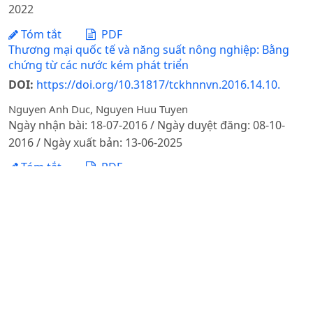
2022
Tóm tắt
PDF
Thương mại quốc tế và năng suất nông nghiệp: Bằng
chứng từ các nước kém phát triển
DOI:
https://doi.org/10.31817/tckhnnvn.2016.14.10.
Nguyen Anh Duc, Nguyen Huu Tuyen
Ngày nhận bài: 18-07-2016 / Ngày duyệt đăng: 08-10-
2016 / Ngày xuất bản: 13-06-2025
Tóm tắt
PDF
KẾT QUẢ NGHIÊN CỨU BƯỚC ĐẦU VỀ TƯƠNG QUAN DI
TRUYỀN GIỮA GEN PIT-1 VỚI NĂNG SUẤT VÀ CHU KỲ
SỮA Ở BÒ HOLSTIEN FRIESIAN NUÔI TẠI LÂM ĐỒNG
DOI:
https://doi.org/10.31817/tckhnnvn.2013.11.6.
Nguyễn Thị Thu, Nguyễn Thị Minh Hằng, Nguyễn Hữu Đức,
Hà Thanh Tùng, Lê Thị Châu, Lê Văn Ty, Nguyễn Thị Diệu
Thúy
Ngày nhận bài: 17-05-2013 / Ngày duyệt đăng: 25-08-