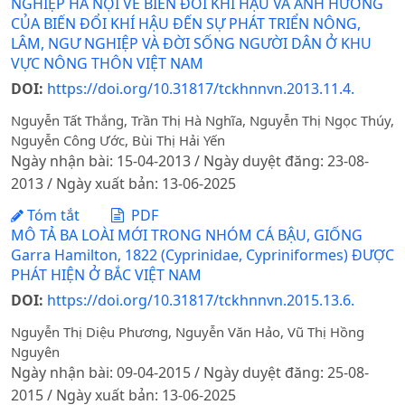
NGHIỆP HÀ NỘI VỀ BIẾN ĐỔI KHÍ HẬU VÀ ẢNH HƯỞNG
CỦA BIẾN ĐỔI KHÍ HẬU ĐẾN SỰ PHÁT TRIỂN NÔNG,
LÂM, NGƯ NGHIỆP VÀ ĐỜI SỐNG NGƯỜI DÂN Ở KHU
VỰC NÔNG THÔN VIỆT NAM
DOI:
https://doi.org/10.31817/tckhnnvn.2013.11.4.
Nguyễn Tất Thắng, Trần Thị Hà Nghĩa, Nguyễn Thị Ngọc Thúy,
Nguyễn Công Ước, Bùi Thị Hải Yến
Ngày nhận bài: 15-04-2013 / Ngày duyệt đăng: 23-08-
2013 / Ngày xuất bản: 13-06-2025
Tóm tắt
PDF
MÔ TẢ BA LOÀI MỚI TRONG NHÓM CÁ BẬU, GIỐNG
Garra Hamilton, 1822 (Cyprinidae, Cypriniformes) ĐƯỢC
PHÁT HIỆN Ở BẮC VIỆT NAM
DOI:
https://doi.org/10.31817/tckhnnvn.2015.13.6.
Nguyễn Thị Diệu Phương, Nguyễn Văn Hảo, Vũ Thị Hồng
Nguyên
Ngày nhận bài: 09-04-2015 / Ngày duyệt đăng: 25-08-
2015 / Ngày xuất bản: 13-06-2025