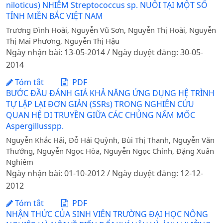
niloticus) NHIỄM Streptococcus sp. NUÔI TẠI MỘT SỐ
TỈNH MIỀN BẮC VIỆT NAM
Trương Đình Hoài, Nguyễn Vũ Sơn, Nguyễn Thị Hoài, Nguyễn
Thị Mai Phương, Nguyễn Thị Hậu
Ngày nhận bài: 13-05-2014 / Ngày duyệt đăng: 30-05-
2014
Tóm tắt
PDF
BƯỚC ĐẦU ĐÁNH GIÁ KHẢ NĂNG ỨNG DỤNG HỆ TRÌNH
TỰ LẶP LẠI ĐƠN GIẢN (SSRs) TRONG NGHIÊN CỨU
QUAN HỆ DI TRUYỀN GIỮA CÁC CHỦNG NẤM MỐC
Aspergillusspp.
Nguyễn Khắc Hải, Đỗ Hải Quỳnh, Bùi Thị Thanh, Nguyễn Văn
Thưởng, Nguyễn Ngọc Hòa, Nguyễn Ngọc Chỉnh, Đặng Xuân
Nghiêm
Ngày nhận bài: 01-10-2012 / Ngày duyệt đăng: 12-12-
2012
Tóm tắt
PDF
NHẬN THỨC CỦA SINH VIÊN TRƯỜNG ĐẠI HỌC NÔNG