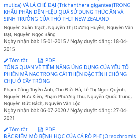
mutica) VÀ LÁ CHÈ ĐẠI (Trichanthera gigantea)TRONG
KHẨU PHẦN ĐẾN HIỆU QUẢ SỬ DỤNG THỨC ĂN VÀ
SINH TRƯỞNG CỦA THỎ THỊT NEW ZEALAND
Nguyễn Xuân Trạch, Nguyễn Thị Dương Huyền, Nguyễn Văn
Đạt, Nguyễn Ngọc Bằng
Ngày nhận bài: 15-01-2015 / Ngày duyệt đăng: 18-04-
2015
Tóm tắt
PDF
TỔNG QUAN VỀ TIỀM NĂNG ỨNG DỤNG CỦA YẾU TỐ
PHIÊN MÃ NAC TRONG CẢI THIỆN ĐẶC TÍNH CHỐNG
CHỊU Ở CÂY TRỒNG
Phạm Công Tuyên Ánh, Chu Đức Hà, Lê Thị Ngọc Quỳnh,
Nguyễn Hữu Kiên, Phạm Phương Thu, Nguyễn Quốc Trung,
Nguyễn Đức Bách, Nguyễn Văn Lộc
Ngày nhận bài: 06-07-2020 / Ngày duyệt đăng: 27-04-
2021
Tóm tắt
PDF
ĐẶC ĐIỂM MÔ BỆNH HỌC CỦA CÁ RÔ PHI (Oreochromis