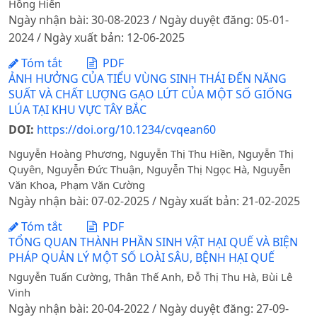
Hồng Hiển
Ngày nhận bài: 30-08-2023 / Ngày duyệt đăng: 05-01-
2024 / Ngày xuất bản: 12-06-2025
Tóm tắt
PDF
ẢNH HƯỞNG CỦA TIỂU VÙNG SINH THÁI ĐẾN NĂNG
SUẤT VÀ CHẤT LƯỢNG GẠO LỨT CỦA MỘT SỐ GIỐNG
LÚA TẠI KHU VỰC TÂY BẮC
DOI:
https://doi.org/10.1234/cvqean60
Nguyễn Hoàng Phương, Nguyễn Thị Thu Hiền, Nguyễn Thị
Quyên, Nguyễn Đức Thuận, Nguyễn Thị Ngọc Hà, Nguyễn
Văn Khoa, Phạm Văn Cường
Ngày nhận bài: 07-02-2025 / Ngày xuất bản: 21-02-2025
Tóm tắt
PDF
TỔNG QUAN THÀNH PHẦN SINH VẬT HẠI QUẾ VÀ BIỆN
PHÁP QUẢN LÝ MỘT SỐ LOÀI SÂU, BỆNH HẠI QUẾ
Nguyễn Tuấn Cường, Thân Thế Anh, Đỗ Thị Thu Hà, Bùi Lê
Vinh
Ngày nhận bài: 20-04-2022 / Ngày duyệt đăng: 27-09-