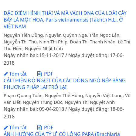
ĐẶC ĐIỂM HÌNH THÁI VÀ MÃ VẠCH DNA CỦA LOÀI CÂY
BẢY LÁ MỘT HOA, Paris vietnamensis (Takht.) H.Li, Ở
VIỆT NAM
Nguyễn Tiến Dũng, Nguyễn Quỳnh Nga, Trần Ngọc Lân,
Nguyễn Thị Thu, Ninh Thị Phíp, Đoàn Thị Thanh Nhàn, Lê Thị
Thu Hiền, Nguyễn Nhật Linh
Ngày nhận bài: 15-11-2017 / Ngày duyệt đăng: 17-06-
2018
Tóm tắt
PDF
CẢI THIỆN ĐỘ NGỌT CỦA CÁC DÒNG NGÔ NẾP BẰNG
PHƯƠNG PHÁP LAI TRỞ LẠI
Phạm Quang Tuân, Nguyễn Thế Hùng, Nguyễn Việt Long, Vũ
Văn Liết, Nguyễn Trung Đức, Nguyễn Thị Nguyệt Anh
Ngày nhận bài: 09-04-2018 / Ngày duyệt đăng: 18-06-
2018
Tóm tắt
PDF
ẢNH HƯỞNG CỦA TỶ LỆ CỎ LÔNG PARA (Brachiaria