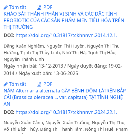
Tóm tắt
PDF
KHẢO SÁT THÀNH PHẦN VI SINH VÀ CÁC ĐẶC TÍNH
PROBIOTIC CỦA CÁC SẢN PHẨM MEN TIÊU HÓA TRÊN
THỊ TRƯỜNG
DOI:
https://doi.org/10.31817/tckhnnvn.2014.12.1.
Đặng Xuân Nghiêm, Nguyễn Thị Huyền, Nguyễn Thị Thu
Hường, Trịnh Thị Thùy Linh, Nhữ Thị Hà, Trịnh Thị Hảo,
Nguyễn Thành Linh
Ngày nhận bài: 13-12-2013 / Ngày duyệt đăng: 19-02-
2014 / Ngày xuất bản: 13-06-2025
Tóm tắt
PDF
NẤM Alternaria alternata GÂY BỆNH ĐỐM LÁTRÊN BẮP
CẢI (Brassica oleracea L. var. capitata) TẠI TỈNH NGHỆ
AN
DOI:
https://doi.org/10.31817/tckhnnvn.2024.22.1.
Nguyễn Xuân Cảnh, Nguyễn Xuân Trường, Nguyễn Thị Thu,
Võ Thị Bích Thủy, Đặng Thị Thanh Tâm, Nông Thị Huệ, Phạm