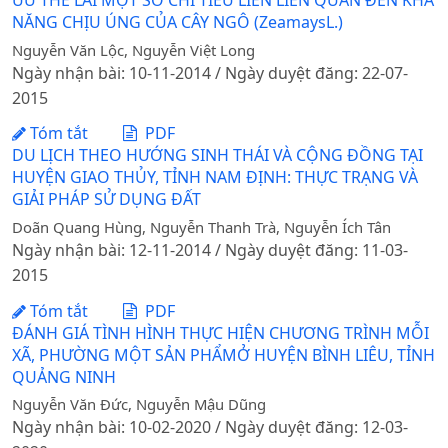
ƯU THẾ LAI MỘT SỐ CHỈ TIÊU LIÊN LIÊN QUAN ĐẾN KHẢ
NĂNG CHỊU ÚNG CỦA CÂY NGÔ (ZeamaysL.)
Nguyễn Văn Lộc, Nguyễn Việt Long
Ngày nhận bài: 10-11-2014 / Ngày duyệt đăng: 22-07-
2015
Tóm tắt
PDF
DU LỊCH THEO HƯỚNG SINH THÁI VÀ CỘNG ĐỒNG TẠI
HUYỆN GIAO THỦY, TỈNH NAM ĐỊNH: THỰC TRẠNG VÀ
GIẢI PHÁP SỬ DỤNG ĐẤT
Doãn Quang Hùng, Nguyễn Thanh Trà, Nguyễn Ích Tân
Ngày nhận bài: 12-11-2014 / Ngày duyệt đăng: 11-03-
2015
Tóm tắt
PDF
ĐÁNH GIÁ TÌNH HÌNH THỰC HIỆN CHƯƠNG TRÌNH MỖI
XÃ, PHƯỜNG MỘT SẢN PHẨMỞ HUYỆN BÌNH LIÊU, TỈNH
QUẢNG NINH
Nguyễn Văn Đức, Nguyễn Mậu Dũng
Ngày nhận bài: 10-02-2020 / Ngày duyệt đăng: 12-03-