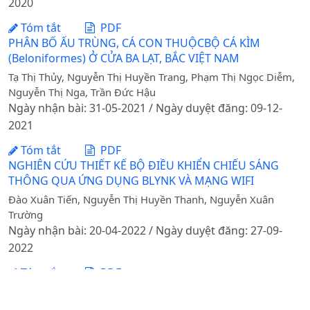
2020
Tóm tắt
PDF
PHÂN BỐ ẤU TRÙNG, CÁ CON THUỘCBỘ CÁ KÌM
(Beloniformes) Ở CỬA BA LẠT, BẮC VIỆT NAM
Tạ Thị Thủy, Nguyễn Thị Huyền Trang, Phạm Thị Ngọc Diễm,
Nguyễn Thị Nga, Trần Đức Hậu
Ngày nhận bài: 31-05-2021 / Ngày duyệt đăng: 09-12-
2021
Tóm tắt
PDF
NGHIÊN CỨU THIẾT KẾ BỘ ĐIỀU KHIỂN CHIẾU SÁNG
THÔNG QUA ỨNG DỤNG BLYNK VÀ MẠNG WIFI
Đào Xuân Tiến, Nguyễn Thị Huyền Thanh, Nguyễn Xuân
Trường
Ngày nhận bài: 20-04-2022 / Ngày duyệt đăng: 27-09-
2022
Tóm tắt
PDF
SỬ DỤNG NHỘNG RUỒI LÍNH ĐEN(Hermetia
illucens)TRONG THỨC ĂN CHO CÁ LÓC BÔNG