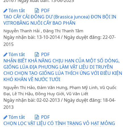
2016 / Ngày xuất bản: 13-06-2025
Tóm tắt
PDF
TẠO CÂY CẢI ĐÔNG DƯ (Brassica juncea) ĐƠN BỘI IN
VITROBẰNG NUÔI CẤY BAO PHẤN
Nguyễn Thanh Hải , Đặng Thị Thanh Tâm
Ngày nhận bài: 13-10-2014 / Ngày duyệt đăng: 22-07-
2015
Tóm tắt
PDF
NHẬN BIẾT KHẢ NĂNG CHỊU HẠN CỦA MỘT SỐ DÒNG,
GIỐNG LÚA ĐỊA PHƯƠNG LÀM VẬT LIỆU DI TRUYỀN
CHO CHỌN TẠO GIỐNG LÚA THÍCH ỨNG VỚI ĐIỀU KIỆN
KHÓ KHĂN VỀ NƯỚC TƯỚI
Nguyễn Thị Hảo, Đàm Văn Hưng, Phạm Mỹ Linh, Vũ Quốc
Đại, Lê Thị Hậu, Đồng Huy Giới, Vũ Văn Liết
Ngày nhận bài: 02-02-2013 / Ngày duyệt đăng: 18-04-
2013
Tóm tắt
PDF
CHỌN LỌC VẬT LIỆU CÓ TÍNH TRẠNG VỎ HẠT MỎNG