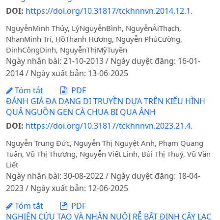
DOI:
https://doi.org/10.31817/tckhnnvn.2014.12.1.
NguyễnMinh Thủy, Lý‎NguyễnBình, NguyễnÁiThạch,
NhanMinh Trí, HồThanh Hương, Nguyễn PhúCường,
ĐinhCôngDinh, NguyễnThịMỹTuyền
Ngày nhận bài: 21-10-2013 / Ngày duyệt đăng: 16-01-
2014 / Ngày xuất bản: 13-06-2025
Tóm tắt
PDF
ĐÁNH GIÁ ĐA DẠNG DI TRUYỀN DỰA TRÊN KIỂU HÌNH
QUẢ NGUỒN GEN CÀ CHUA BI QUA ẢNH
DOI:
https://doi.org/10.31817/tckhnnvn.2023.21.4.
Nguyễn Trung Đức, Nguyễn Thị Nguyệt Anh, Phạm Quang
Tuân, Vũ Thị Thương, Nguyễn Viết Linh, Bùi Thị Thuỷ, Vũ Văn
Liết
Ngày nhận bài: 30-08-2022 / Ngày duyệt đăng: 18-04-
2023 / Ngày xuất bản: 12-06-2025
Tóm tắt
PDF
NGHIÊN CỨU TẠO VÀ NHÂN NUÔI RỄ BẤT ĐỊNH CÂY LẠC