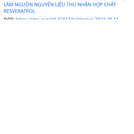
LÀM NGUỒN NGUYÊN LIỆU THU NHẬN HỢP CHẤT
RESVERATROL
DOI:
https://doi.org/10.31817/tckhnnvn.2022.20.11.
Đinh Trường Sơn, Chử Thị Thu Huyền, Nguyễn Thị Hạnh,
Ninh Thị Thảo
Ngày nhận bài: 22-08-2022 / Ngày duyệt đăng: 22-11-
2022 / Ngày xuất bản: 04-07-2025
Tóm tắt
PDF
NGHIÊN CỨU SỰ SINH TRƯỞNG VÀ PHÁT TRIỂN CỦA CÂY
CÚC (Chrysanthemumsp.) IN VITROTRÊN MÔI
TRƯỜNGCÓ SỬ DỤNG NANO SẮT
DOI:
https://doi.org/10.31817/tckhnnvn.2015.13.7.
Dương Tấn Nhựt, Nguyễn Việt Cường, Hoàng Thanh Tùng,
Nguyễn Thị Thanh Hiền, Đỗ Mạnh Cường, Vũ Thị Hiền,
Nguyễn Bá Nam, Nguyễn Phúc Huy, Vũ Quốc Luận, Nguyễn
Hoài Châu, Ngô Quốc Bưu
Ngày nhận bài: 25-07-2014 / Ngày duyệt đăng: 09-10-
2015 / Ngày xuất bản: 13-06-2025