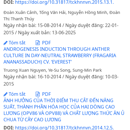
DOI:
https://doi.org/10.31817/tckhnnvn.2015.13.1.
Đoàn Xuân Cảnh, Tống Văn Hải, Nguyễn Hồng Minh, Đoàn
Thị Thanh Thúy
Ngày nhận bài: 15-08-2014 / Ngày duyệt đăng: 22-01-
2015 / Ngày xuất bản: 13-06-2025
Tóm tắt
PDF
ANDROGENESIS INDUCTION THROUGH ANTHER
CULTURE IN DAY-NEUTRAL STRAWBERRY (FRAGARIA
ANANASSADUCH) CV. ‘EVEREST’
Truong Xuan Nguyen, Ye-Su Song, Sung-Min Park
Ngày nhận bài: 16-10-2014 / Ngày duyệt đăng: 10-03-
2015
Tóm tắt
PDF
ẢNH HƯỞNG CỦA THỜI ĐIỂM THU CẮT ĐẾN NĂNG
SUẤT, THÀNH PHẦN HÓA HỌC CỦA HAI DÒNG CAO
LƯƠNG (OPV86 VÀ OPV88) VÀ CHẤT LƯỢNG THỨC ĂN Ủ
CHUA TỪ CÂY CAO LƯƠNG
DOI:
https://doi.org/10.31817/tckhnnvn.2014.12.5.