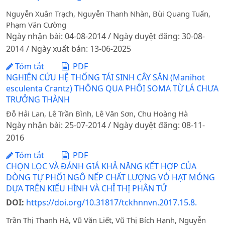
Nguyễn Xuân Trạch, Nguyễn Thanh Nhàn, Bùi Quang Tuấn,
Phạm Văn Cường
Ngày nhận bài: 04-08-2014 / Ngày duyệt đăng: 30-08-
2014 / Ngày xuất bản: 13-06-2025
Tóm tắt
PDF
NGHIÊN CỨU HỆ THỐNG TÁI SINH CÂY SẮN (Manihot
esculenta Crantz) THÔNG QUA PHÔI SOMA TỪ LÁ CHƯA
TRƯỞNG THÀNH
Đỗ Hải Lan, Lê Trần Bình, Lê Văn Sơn, Chu Hoàng Hà
Ngày nhận bài: 25-07-2014 / Ngày duyệt đăng: 08-11-
2016
Tóm tắt
PDF
CHỌN LỌC VÀ ĐÁNH GIÁ KHẢ NĂNG KẾT HỢP CỦA
DÒNG TỰ PHỐI NGÔ NẾP CHẤT LƯỢNG VỎ HẠT MỎNG
DỰA TRÊN KIỂU HÌNH VÀ CHỈ THỊ PHÂN TỬ
DOI:
https://doi.org/10.31817/tckhnnvn.2017.15.8.
Trần Thị Thanh Hà, Vũ Văn Liết, Vũ Thị Bích Hạnh, Nguyễn