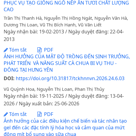
PHỤC VỤ TẠO GIỐNG NGÔ NẾP ĂN TƯƠI CHẤT LƯỢNG
CAO
Trần Thị Thanh Hà, Nguyễn Thị Hồng Ngát, Nguyễn Văn Hà,
Dương Thị Loan, Vũ Thị Bích Hạnh, Vũ Văn Liết
Ngày nhận bài: 19-02-2013 / Ngày duyệt đăng: 22-04-
2013
Tóm tắt
PDF
ẢNH HƯỞNG CỦA MẬT ĐỘ TRỒNG ĐẾN SINH TRƯỞNG,
PHÁT TRIỂN VÀ NĂNG SUẤT CÀ CHUA BI VỤ THU -
ĐÔNG TẠI HƯNG YÊN
DOI:
https://doi.org/10.31817/tckhnnvn.2026.24.6.03
Vũ Quỳnh Hoa, Nguyễn Thị Loan, Phan Thị Thủy
Ngày nhận bài: 19-11-2025 / Ngày duyệt đăng: 13-04-
2026 / Ngày xuất bản: 25-06-2026
Tóm tắt
PDF
Ảnh hưởng của các điều kiện chế biến và tác nhân tạo
gel đến các đặc tính lý hóa học và cảm quan của mứt
đông mít bổ sung vào sữa chua