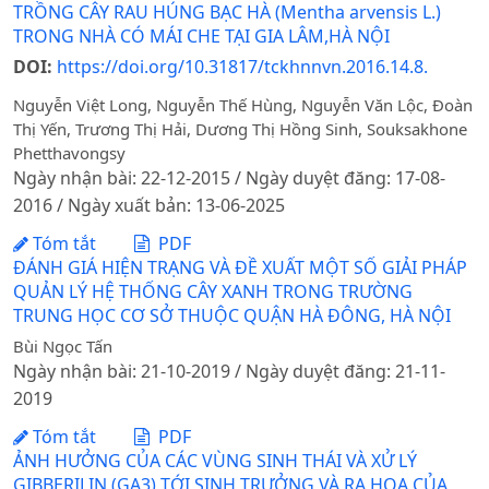
TRỒNG CÂY RAU HÚNG BẠC HÀ (Mentha arvensis L.)
TRONG NHÀ CÓ MÁI CHE TẠI GIA LÂM,HÀ NỘI
DOI:
https://doi.org/10.31817/tckhnnvn.2016.14.8.
Nguyễn Việt Long, Nguyễn Thế Hùng, Nguyễn Văn Lộc, Đoàn
Thị Yến, Trương Thị Hải, Dương Thị Hồng Sinh, Souksakhone
Phetthavongsy
Ngày nhận bài: 22-12-2015 / Ngày duyệt đăng: 17-08-
2016 / Ngày xuất bản: 13-06-2025
Tóm tắt
PDF
ĐÁNH GIÁ HIỆN TRẠNG VÀ ĐỀ XUẤT MỘT SỐ GIẢI PHÁP
QUẢN LÝ HỆ THỐNG CÂY XANH TRONG TRƯỜNG
TRUNG HỌC CƠ SỞ THUỘC QUẬN HÀ ĐÔNG, HÀ NỘI
Bùi Ngọc Tấn
Ngày nhận bài: 21-10-2019 / Ngày duyệt đăng: 21-11-
2019
Tóm tắt
PDF
ẢNH HƯỞNG CỦA CÁC VÙNG SINH THÁI VÀ XỬ LÝ
GIBBERILIN (GA3) TỚI SINH TRƯỞNG VÀ RA HOA CỦA