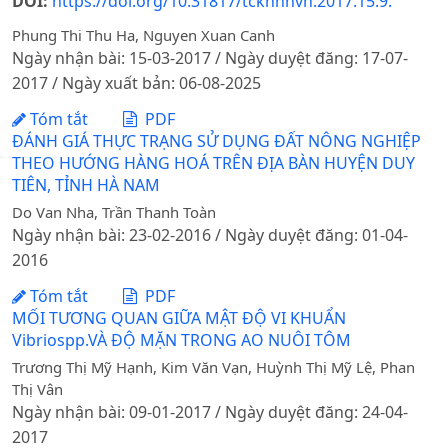
DOI:
https://doi.org/10.31817/tckhnnvn.2017.15.9.
Phung Thi Thu Ha, Nguyen Xuan Canh
Ngày nhận bài: 15-03-2017 / Ngày duyệt đăng: 17-07-
2017 / Ngày xuất bản: 06-08-2025
Tóm tắt
PDF
ĐÁNH GIÁ THỰC TRẠNG SỬ DỤNG ĐẤT NÔNG NGHIỆP
THEO HƯỚNG HÀNG HOÁ TRÊN ĐỊA BÀN HUYỆN DUY
TIÊN, TỈNH HÀ NAM
Do Van Nha, Trần Thanh Toàn
Ngày nhận bài: 23-02-2016 / Ngày duyệt đăng: 01-04-
2016
Tóm tắt
PDF
MỐI TƯƠNG QUAN GIỮA MẬT ĐỘ VI KHUẨN
Vibriospp.VÀ ĐỘ MẶN TRONG AO NUÔI TÔM
Trương Thị Mỹ Hạnh, Kim Văn Vạn, Huỳnh Thị Mỹ Lệ, Phan
Thị Vân
Ngày nhận bài: 09-01-2017 / Ngày duyệt đăng: 24-04-
2017