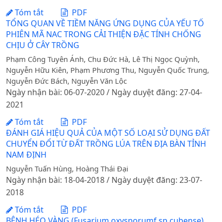
Tóm tắt
PDF
TỔNG QUAN VỀ TIỀM NĂNG ỨNG DỤNG CỦA YẾU TỐ
PHIÊN MÃ NAC TRONG CẢI THIỆN ĐẶC TÍNH CHỐNG
CHỊU Ở CÂY TRỒNG
Phạm Công Tuyên Ánh, Chu Đức Hà, Lê Thị Ngọc Quỳnh,
Nguyễn Hữu Kiên, Phạm Phương Thu, Nguyễn Quốc Trung,
Nguyễn Đức Bách, Nguyễn Văn Lộc
Ngày nhận bài: 06-07-2020 / Ngày duyệt đăng: 27-04-
2021
Tóm tắt
PDF
ĐÁNH GIÁ HIỆU QUẢ CỦA MỘT SỐ LOẠI SỬ DỤNG ĐẤT
CHUYỂN ĐỔI TỪ ĐẤT TRỒNG LÚA TRÊN ĐỊA BÀN TỈNH
NAM ĐỊNH
Nguyễn Tuấn Hùng, Hoàng Thái Đại
Ngày nhận bài: 18-04-2018 / Ngày duyệt đăng: 23-07-
2018
Tóm tắt
PDF
BỆNH HÉO VÀNG (Fusarium oxysporumf.sp.cubense)