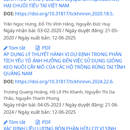
HẠI CHUỐI TIÊU TẠI VIỆT NAM
DOI:
https://doi.org/10.31817/tckhnnvn.2020.18.5.
Trần Ngọc Hưng, Đỗ Thị Vĩnh Hằng, Nguyễn Đức Huy
Ngày nhận bài: 03-02-2020 / Ngày duyệt đăng: 21-05-
2020 / Ngày xuất bản: 12-06-2025
Tóm tắt
PDF
ÁP DỤNG LÝ THUYẾT HÀNH VI DỰ ĐỊNH TRONG PHÂN
TÍCH YẾU TỐ ẢNH HƯỞNG ĐẾN VIỆC SỬ DỤNG GIỐNG
KEO NUÔI CẤY MÔ CỦA CÁC HỘ TRỒNG RỪNG TẠI TỈNH
QUẢNG NAM
DOI:
https://doi.org/10.31817/tckhnnvn.2024.22.6.
Trương Quang Hoàng, Hồ Lê Phi Khanh, Nguyễn Thị Dạ
Thảo, Nguyễn Thanh Phong
Ngày nhận bài: 04-05-2023 / Ngày duyệt đăng: 21-06-
2024 / Ngày xuất bản: 12-06-2025
Tóm tắt
PDF
XÁC ĐỊNH LIỀU LƯỢNG BÓN PHÂN HỮU CƠ VI SINH