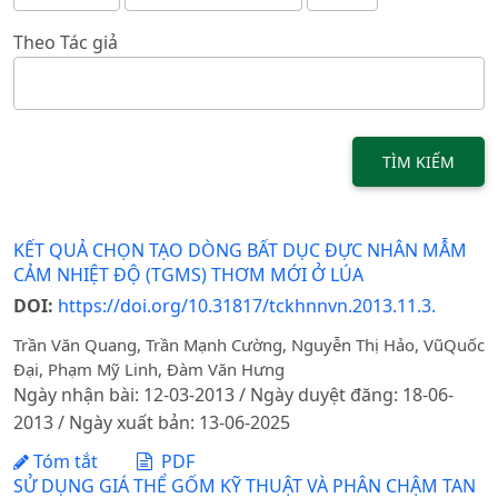
Theo Tác giả
TÌM KIẾM
KẾT QUẢ CHỌN TẠO DÒNG BẤT DỤC ĐỰC NHÂN MẪM
CẢM NHIỆT ĐỘ (TGMS) THƠM MỚI Ở LÚA
DOI:
https://doi.org/10.31817/tckhnnvn.2013.11.3.
Trần Văn Quang, Trần Mạnh Cường, Nguyễn Thị Hảo, VũQuốc
Đại, Phạm Mỹ Linh, Đàm Văn Hưng
Ngày nhận bài: 12-03-2013 / Ngày duyệt đăng: 18-06-
2013 / Ngày xuất bản: 13-06-2025
Tóm tắt
PDF
SỬ DỤNG GIÁ THỂ GỐM KỸ THUẬT VÀ PHÂN CHẬM TAN