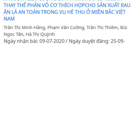
THAY THẾ PHÂN VÔ CƠ THÍCH HỢPCHO SẢN XUẤT RAU
ĂN LÁ AN TOÀN TRONG VỤ HÈ THU Ở MIỀN BẮC VIỆT
NAM
Trần Thị Minh Hằng, Phạm Văn Cường, Trần Thị Thiêm, Bùi
Ngọc Tấn, Hà Thị Quỳnh
Ngày nhận bài: 09-07-2020 / Ngày duyệt đăng: 25-09-
2020
Tóm tắt
PDF
ẢNH HƯỞNG CỦA MẬT ĐỘ TRỒNG VÀ MỨC PHÂN BÓN
ĐẾN SINH TRƯỞNG, NĂNG SUẤT GIỐNG KHOAI TÂY
KT4TẠI THANH TRÌ, HÀ NỘI
Nguyễn Thị Thu Hương, Tran Thi Thiem
Ngày nhận bài: 26-08-2019 / Ngày duyệt đăng: 10-10-
2019
Tóm tắt
PDF
NGHIÊN CỨU ẢNH HƯỞNG CỦA MỘT SỐ BIỆN PHÁP KỸ
THUẬT TRỒNG ĐẾN KHẢ NĂNG SINH TRƯỞNG, PHÁT
TRIỂN VÀ NĂNG SUẤT CỦA CÂY SÂM LAI CHÂU (Panax