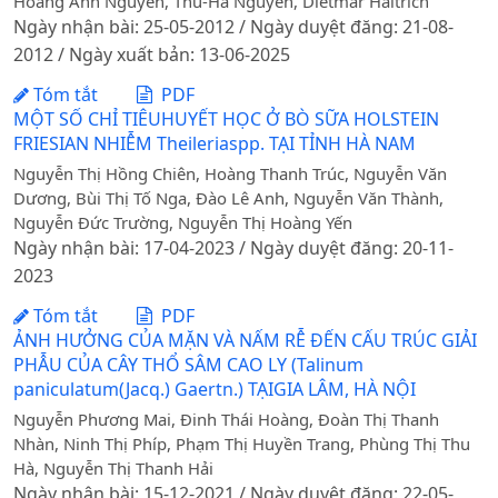
Hoang Anh Nguyen, Thu-Ha Nguyen, Dietmar Haltrich
Ngày nhận bài: 25-05-2012 / Ngày duyệt đăng: 21-08-
2012 / Ngày xuất bản: 13-06-2025
Tóm tắt
PDF
MỘT SỐ CHỈ TIÊUHUYẾT HỌC Ở BÒ SỮA HOLSTEIN
FRIESIAN NHIỄM Theileriaspp. TẠI TỈNH HÀ NAM
Nguyễn Thị Hồng Chiên, Hoàng Thanh Trúc, Nguyễn Văn
Dương, Bùi Thị Tố Nga, Đào Lê Anh, Nguyễn Văn Thành,
Nguyễn Đức Trường, Nguyễn Thị Hoàng Yến
Ngày nhận bài: 17-04-2023 / Ngày duyệt đăng: 20-11-
2023
Tóm tắt
PDF
ẢNH HƯỞNG CỦA MẶN VÀ NẤM RỄ ĐẾN CẤU TRÚC GIẢI
PHẪU CỦA CÂY THỔ SÂM CAO LY (Talinum
paniculatum(Jacq.) Gaertn.) TẠIGIA LÂM, HÀ NỘI
Nguyễn Phương Mai, Đinh Thái Hoàng, Đoàn Thị Thanh
Nhàn, Ninh Thị Phíp, Phạm Thị Huyền Trang, Phùng Thị Thu
Hà, Nguyễn Thị Thanh Hải
Ngày nhận bài: 15-12-2021 / Ngày duyệt đăng: 22-05-