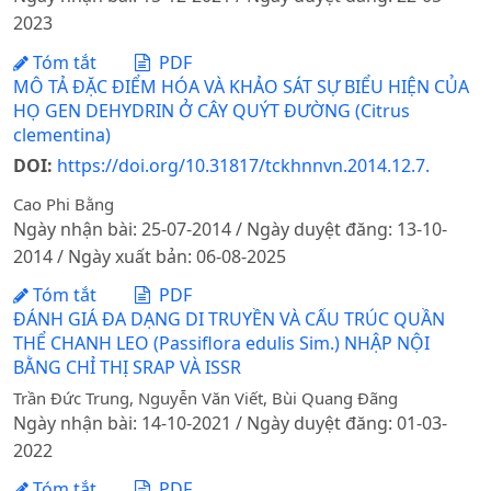
2023
Tóm tắt
PDF
MÔ TẢ ĐẶC ĐIỂM HÓA VÀ KHẢO SÁT SỰ BIỂU HIỆN CỦA
HỌ GEN DEHYDRIN Ở CÂY QUÝT ĐƯỜNG (Citrus
clementina)
DOI:
https://doi.org/10.31817/tckhnnvn.2014.12.7.
Cao Phi Bằng
Ngày nhận bài: 25-07-2014 / Ngày duyệt đăng: 13-10-
2014 / Ngày xuất bản: 06-08-2025
Tóm tắt
PDF
ĐÁNH GIÁ ĐA DẠNG DI TRUYỀN VÀ CẤU TRÚC QUẦN
THỂ CHANH LEO (Passiflora edulis Sim.) NHẬP NỘI
BẰNG CHỈ THỊ SRAP VÀ ISSR
Trần Đức Trung, Nguyễn Văn Viết, Bùi Quang Đãng
Ngày nhận bài: 14-10-2021 / Ngày duyệt đăng: 01-03-
2022
Tóm tắt
PDF