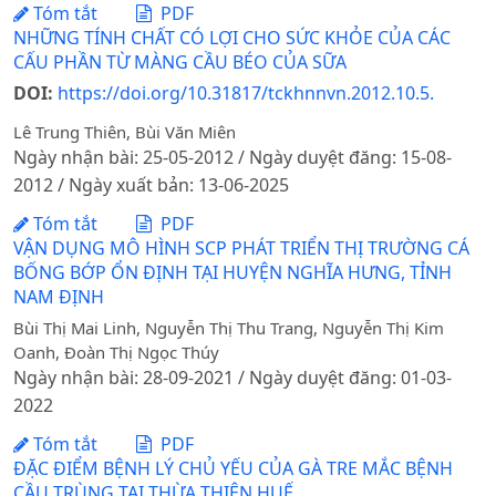
Tóm tắt
PDF
NHỮNG TÍNH CHẤT CÓ LỢI CHO SỨC KHỎE CỦA CÁC
CẤU PHẦN TỪ MÀNG CẦU BÉO CỦA SỮA
DOI:
https://doi.org/10.31817/tckhnnvn.2012.10.5.
Lê Trung Thiên, Bùi Văn Miên
Ngày nhận bài: 25-05-2012 / Ngày duyệt đăng: 15-08-
2012 / Ngày xuất bản: 13-06-2025
Tóm tắt
PDF
VẬN DỤNG MÔ HÌNH SCP PHÁT TRIỂN THỊ TRƯỜNG CÁ
BỐNG BỚP ỔN ĐỊNH TẠI HUYỆN NGHĨA HƯNG, TỈNH
NAM ĐỊNH
Bùi Thị Mai Linh, Nguyễn Thị Thu Trang, Nguyễn Thị Kim
Oanh, Đoàn Thị Ngọc Thúy
Ngày nhận bài: 28-09-2021 / Ngày duyệt đăng: 01-03-
2022
Tóm tắt
PDF
ĐẶC ĐIỂM BỆNH LÝ CHỦ YẾU CỦA GÀ TRE MẮC BỆNH
CẦU TRÙNG TẠI THỪA THIÊN HUẾ