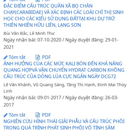
ĐẶC ĐIỂM CẤU TRÚC QUẦN XÃ BỌ CHÂN
CHẠY(CARABIDAE) VÀ XÁC ĐỊNH CÁC LOÀI CHỈ THỊ SINH
HỌC CHO CÁC KIỂU SỬ DỤNG ĐẤTTẠI KHU DỰ TRỮ
THIÊN NHIÊN HỮU LIÊN, LẠNG SƠN
Bùi Văn Bắc, Lê Minh Thư
Ngày nhận bài: 07-10-2020 / Ngày duyệt đăng: 29-01-
2021
Tóm tắt
PDF
ẢNH HƯỞNG CỦA CÁC MỨC KALI BÓN ĐẾN KHẢ NĂNG
QUANG HỢPVÀ VẬN CHUYỂN HYDRAT CARBON KHÔNG
CẤU TRÚC CỦA DÒNG LÚA CỰC NGẮN NGÀY DCG72
Lê Văn Khánh, Vũ Quang Sáng, Tăng Thị Hạnh, Đinh Mai Thùy
Linh
Ngày nhận bài: 09-01-2017 / Ngày duyệt đăng: 26-03-
2017
Tóm tắt
PDF
NGHIÊN CỨU HÌNH THÁI GIẢI PHẪU VÀ CẤU TRÚC PHÔI
TRONG QUÁ TRÌNH PHÁT SINH PHÔI VÔ TÍNH SÂM