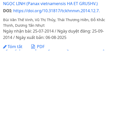
NGỌC LINH (Panax vietnamensis HA ET GRUSHV.)
DOI:
https://doi.org/10.31817/tckhnnvn.2014.12.7.
Bùi Văn Thế Vinh, Vũ Thị Thủy, Thái Thương Hiền, Đỗ Khắc
Thịnh, Dương Tấn Nhựt
Ngày nhận bài: 25-07-2014 / Ngày duyệt đăng: 25-09-
2014 / Ngày xuất bản: 06-08-2025
Tóm tắt
PDF
YẾU TỐ ẢNH HƯỞNG ĐẾN NHU CẦU DU LỊCH HỌC TẬP
CỦA HỌC SINH: NGHIÊN CỨU TRƯỜNG HỢP TẠI TRUNG
TÂM NÔNG NGHIỆP MÙA XUÂN VÀ KHU BẢO TỒN
THIÊN NHIÊN LUNG NGỌC HOÀNG
DOI:
https://doi.org/10.31817/tckhnnvn.2017.15.8.
Trần Thanh Tuyền, Ngô Thị Thanh Trúc
Ngày nhận bài: 03-07-2017 / Ngày duyệt đăng: 11-09-
2017 / Ngày xuất bản: 06-08-2025
Tóm tắt
PDF
ẢNH HƯỞNG CỦA KHÔ ĐẬU TƯƠNG LÊN MEN TRONG