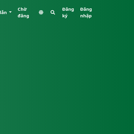
Chờ
Đăng
Đăng
dẫn
đăng
ký
nhập