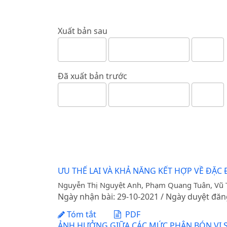
Xuất bản sau
Đã xuất bản trước
ƯU THẾ LAI VÀ KHẢ NĂNG KẾT HỢP VỀ Đ
Nguyễn Thị Nguyệt Anh, Phạm Quang Tuân, Vũ T
Ngày nhận bài: 29-10-2021 / Ngày duyệt đăn
Tóm tắt
PDF
ẢNH HƯỞNG GIỮA CÁC MỨC PHÂN BÓN VI S