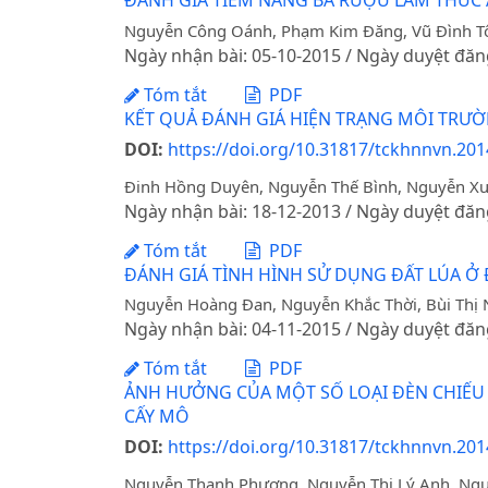
ĐÁNH GIÁ TIỀM NĂNG BÃ RƯỢU LÀM THỨC 
Nguyễn Công Oánh, Phạm Kim Đăng, Vũ Đình Tô
Ngày nhận bài: 05-10-2015 / Ngày duyệt đăn
Tóm tắt
PDF
KẾT QUẢ ĐÁNH GIÁ HIỆN TRẠNG MÔI TRƯỜ
DOI:
https://doi.org/10.31817/tckhnnvn.2014
Đinh Hồng Duyên, Nguyễn Thế Bình, Nguyễn X
Ngày nhận bài: 18-12-2013 / Ngày duyệt đăn
Tóm tắt
PDF
ĐÁNH GIÁ TÌNH HÌNH SỬ DỤNG ĐẤT LÚA 
Nguyễn Hoàng Đan, Nguyễn Khắc Thời, Bùi Thị
Ngày nhận bài: 04-11-2015 / Ngày duyệt đăn
Tóm tắt
PDF
ẢNH HƯỞNG CỦA MỘT SỐ LOẠI ĐÈN CHIẾU 
CẤY MÔ
DOI:
https://doi.org/10.31817/tckhnnvn.2014
Nguyễn Thanh Phương, Nguyễn Thị Lý Anh, Ng