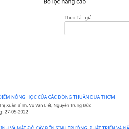
Bộ lọc nâng cao
Theo Tác giả
ẶC ĐIỂM NÔNG HỌC CỦA CÁC DÒNG THUẦN DƯA THƠM
hị Xuân Bình, Vũ Văn Liết, Nguyễn Trung Đức
g: 27-05-2022
INH VÀ MẬT ĐỘ CẤY ĐẾN SINH TRƯỞNG, PHÁT TRIỂN VÀ N