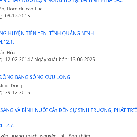
ĂN CHĂN NUÔI LỢN NÔNG HỘ TẠI BA TỈNH PHÍA BẮC
n, Hornick Jean-Luc
g: 09-12-2015
NG HUYỆN TIÊN YÊN, TỈNH QUẢNG NINH
.12.1.
uân Hòa
g: 12-02-2014 / Ngày xuất bản: 13-06-2025
Ở ĐỒNG BẰNG SÔNG CỬU LONG
 Ngọc Dung
g: 29-12-2015
SÁNG VÀ BÌNH NUÔI CẤY ĐẾN SỰ SINH TRƯỞNG, PHÁT T
.12.7.
uyễn Quang Thạch, Nguyễn Thị Hồng Thắm