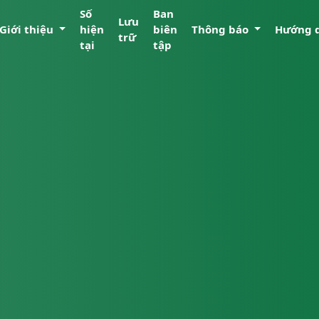
Số
Ban
Lưu
Giới thiệu
hiện
biên
Thông báo
Hướng 
trữ
tại
tập