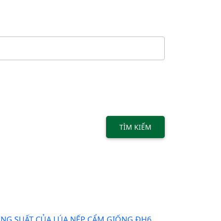
TÌM KIẾM
ĂNG SUẤT CỦA LÚA NẾP CẨM GIỐNG ĐH6