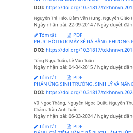
DOI:
https://doi.org/10.31817/tckhnnvn.2015
Nguyễn Thị Hảo, Đàm Văn Hưng, Nguyễn Giáo Hổ
Ngày nhận bài: 22-09-2014 / Ngày duyệt đăn
Tóm tắt
PDF
PHỤC HỒITRỤCMÁY XẺ ĐÁ BẰNG PHƯƠNG 
DOI:
https://doi.org/10.31817/tckhnnvn.2016
Tống Ngọc Tuấn, Lê Văn Tuân
Ngày nhận bài: 04-04-2015 / Ngày duyệt đăn
Tóm tắt
PDF
PHẢN ỨNG SINH TRƯỞNG, SINH LÝ VÀ NĂN
DOI:
https://doi.org/10.31817/tckhnnvn.2024
Vũ Ngọc Thắng, Nguyễn Ngọc Quất, Nguyễn Thu 
Châm, Trần Anh Tuấn
Ngày nhận bài: 06-03-2024 / Ngày duyệt đăn
Tóm tắt
PDF