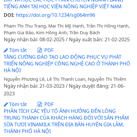
TIẾNG ANH TẠI HỌC VIỆN NÔNG NGHIỆP VIỆT NAM
DOI:
https://doi.org/10.1234/sg064m96
Phạm Thị Thu Trang, Mai Thị Mỹ Hạnh, Trần Thị Hồng Hạnh,
Phạm Gia Bảo, Kim Hồng Anh, Trần Duy Bách
Ngày nhận bài: 08-02-2025 / Ngày xuất bản: 21-02-2025
Tóm tắt
PDF
TĂNG CƯỜNG ĐÀO TẠO LAO ĐỘNG PHỤC VỤ PHÁT
TRIỂN NÔNG NGHIỆP CÔNG NGHỆ CAO Ở THÀNH PHỐ
HÀ NỘI
Nguyễn Phượng Lê, Lê Thị Thanh Loan, Nguyễn Thị Thiêm
Ngày nhận bài: 21-03-2023 / Ngày duyệt đăng: 21-06-
2023
Tóm tắt
PDF
PHÂN TÍCH CÁC YẾU TỐ ẢNH HƯỞNG ĐẾN LÒNG
TRUNG THÀNH CỦA KHÁCH HÀNG ĐỐI VỚI SẢN PHẨM
SỮA TƯƠI VINAMILK TRÊN ĐỊA BÀN HUYỆN GIA LÂM,
THÀNH PHỐ HÀ NỘI