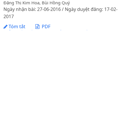
Đặng Thị Kim Hoa, Bùi Hồng Quý
Ngày nhận bài: 27-06-2016 / Ngày duyệt đăng: 17-02-
2017
Tóm tắt
PDF
GIẢI PHÁP NÂNG CAO CHẤT LƯỢNG ĐÀO TẠO KỸ NĂNG
MỀM TẠI HỌC VIỆN NÔNG NGHIỆP VIỆT NAM
Ngô Trí Dương, Nguyễn Thị Thu Huyền, Lê Thị Quỳnh Trang,
Nguyễn Minh Đức, Nguyễn Thọ Quang Anh
Ngày nhận bài: 04-06-2023 / Ngày duyệt đăng: 05-10-
2023
Tóm tắt
PDF
CHỌN LỌC VẬT LIỆU CÓ TÍNH TRẠNG VỎ HẠT MỎNG
PHỤC VỤ TẠO GIỐNG NGÔ NẾP ĂN TƯƠI CHẤT LƯỢNG
CAO
Trần Thị Thanh Hà, Nguyễn Thị Hồng Ngát, Nguyễn Văn Hà,
Dương Thị Loan, Vũ Thị Bích Hạnh, Vũ Văn Liết
Ngày nhận bài: 19-02-2013 / Ngày duyệt đăng: 22-04-
2013