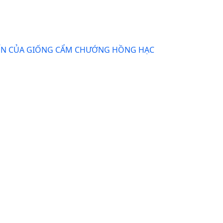
RIỂN CỦA GIỐNG CẨM CHƯỚNG HỒNG HẠC
ÈN (Dendrobium lituiflorumLindl.)
UỐC LÀO TRỒNG TẠI HẢI PHÒNG