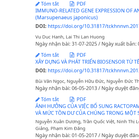
Tóm tắt
PDF
IMMUNO-RELATED GENE EXPRESSION OF AN
(Marsupenaeus japonicus)
DOI:
https://doi.org/10.31817/tckhnnvn.2017
Vu Duc Hanh, Lai Thi Lan Huong
Ngày nhận bài: 31-07-2025 / Ngày xuất bản:
Tóm tắt
PDF
XÂY DỰNG VÀ PHÁT TRIỂN BIOSENSOR TỪ 
DOI:
https://doi.org/10.31817/tckhnnvn.2013
Bùi Văn Ngọc, Nguyễn Hữu Đức, Nguyễn Đức T
Ngày nhận bài: 06-05-2013 / Ngày duyệt đăn
Tóm tắt
PDF
ẢNH HƯỞNG CỦA VIỆC BỔ SUNG RACTOPAM
VÀ MỨC TỒN DƯ CỦA CHÚNG TRONG MỘT S
Nguyễn Xuân Dương, Trần Quốc Việt, Ninh Thị L
Giảng, Phạm Kim Đăng
Ngày nhận bài: 01-05-2017 / Ngày duyệt đăn