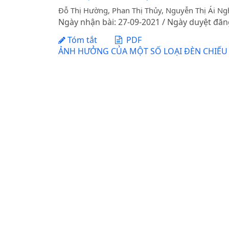
Đỗ Thị Hường, Phan Thị Thủy, Nguyễn Thị Ái Ng
Ngày nhận bài: 27-09-2021 / Ngày duyệt đăn
Tóm tắt
PDF
ẢNH HƯỞNG CỦA MỘT SỐ LOẠI ĐÈN CHIẾU 
CẤY MÔ
DOI:
https://doi.org/10.31817/tckhnnvn.2014
Nguyễn Thanh Phương, Nguyễn Thị Lý Anh, Ng
Ngày nhận bài: 30-07-2014 / Ngày duyệt đăn
Tóm tắt
PDF
ẢNH HƯỞNG CỦA MỘT SỐ DỊCH NGHIỀN HỮU 
Đặng Thị Thanh Tâm, Trần Thị Thu Hương, Nguy
Ngày nhận bài: 10-06-2020 / Ngày duyệt đăn
Tóm tắt
PDF
ẢNH HƯỞNG CỦA ACCOTAB ĐẾN KHẢ NĂNG D
DOI:
https://doi.org/10.31817/tckhnnvn.2013
Bùi Thanh Tùng, Hoàng Minh Tấn, Nguyễn Đình 