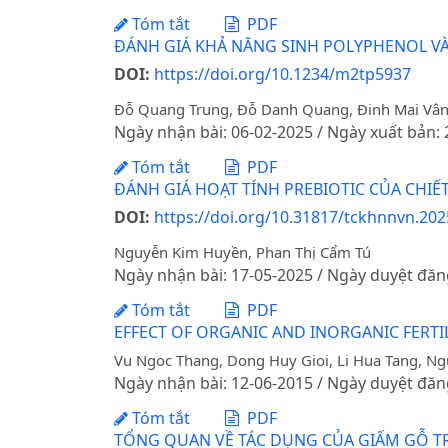
Tóm tắt
PDF
ĐÁNH GIÁ KHẢ NĂNG SINH POLYPHENOL VÀ 
DOI:
https://doi.org/10.1234/m2tp5937
Đỗ Quang Trung, Đỗ Danh Quang, Đinh Mai Vâ
Ngày nhận bài: 06-02-2025 / Ngày xuất bản:
Tóm tắt
PDF
ĐÁNH GIÁ HOẠT TÍNH PREBIOTIC CỦA CHIẾT 
DOI:
https://doi.org/10.31817/tckhnnvn.202
Nguyễn Kim Huyền, Phan Thị Cẩm Tú
Ngày nhận bài: 17-05-2025 / Ngày duyệt đăn
Tóm tắt
PDF
EFFECT OF ORGANIC AND INORGANIC FERT
Vu Ngoc Thang, Dong Huy Gioi, Li Hua Tang, N
Ngày nhận bài: 12-06-2015 / Ngày duyệt đăn
Tóm tắt
PDF
TỔNG QUAN VỀ TÁC DỤNG CỦA GIẤM GỖ 