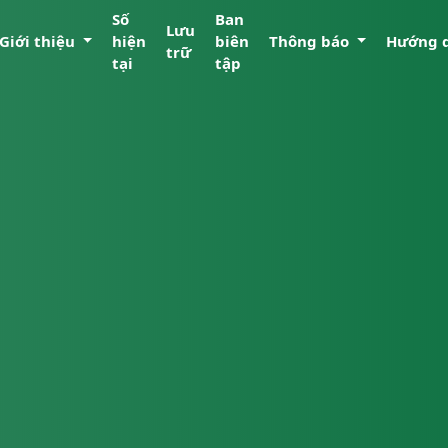
Số
Ban
Lưu
Giới thiệu
hiện
biên
Thông báo
Hướng 
trữ
tại
tập