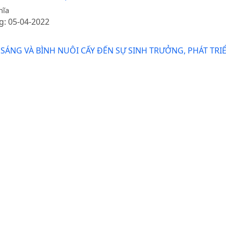
hĩa
g: 05-04-2022
SÁNG VÀ BÌNH NUÔI CẤY ĐẾN SỰ SINH TRƯỞNG, PHÁT T
.12.7.
uyễn Quang Thạch, Nguyễn Thị Hồng Thắm
g: 14-10-2014 / Ngày xuất bản: 06-08-2025
CƠ ĐẾN SỰ KÉO DÀI CHỒI IN VITROCÂY LAN HOÀNG THẢO K
ễn Thị Lâm Hải, Nguyễn Thanh Hải, Đinh Trường Sơn
g: 12-12-2020
IỆT CHỒI, SINH TRƯỞNG, PHÁT TRIỂN VÀ NĂNG SUẤT TH
.11.4.
Vinh