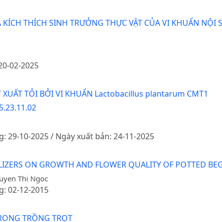
KÍCH THÍCH SINH TRƯỞNG THỰC VẬT CỦA VI KHUẨN NỘI S
n
 20-02-2025
XUẤT TỎI BỞI VI KHUẨN Lactobacillus plantarum CMT1
5.23.11.02
g: 29-10-2025 / Ngày xuất bản: 24-11-2025
ILIZERS ON GROWTH AND FLOWER QUALITY OF POTTED BE
guyen Thi Ngoc
g: 02-12-2015
TRONG TRỒNG TRỌT