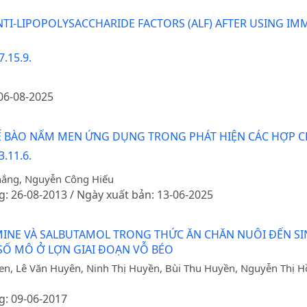
TI-LIPOPOLYSACCHARIDE FACTORS (ALF) AFTER USING 
.15.9.
 06-08-2025
TẾ BÀO NẤM MEN ỨNG DỤNG TRONG PHÁT HIỆN CÁC HỢP C
.11.6.
hắng, Nguyễn Công Hiếu
g: 26-08-2013 / Ngày xuất bản: 13-06-2025
INE VÀ SALBUTAMOL TRONG THỨC ĂN CHĂN NUÔI ĐẾN SI
Ố MÔ Ở LỢN GIAI ĐOẠN VỖ BÉO
en, Lê Văn Huyên, Ninh Thị Huyền, Bùi Thu Huyền, Nguyễn Thị 
g: 09-06-2017