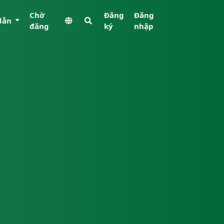
Chờ
Đăng
Đăng
dẫn
đăng
ký
nhập