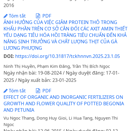
2016
Tóm tắt
PDF
ẢNH HƯỞNG CỦA VIỆC GIẢM PROTEIN THÔ TRONG
KHẨU PHẦN TRÊN CƠ SỞ CÂN ĐỐI CÁC AXIT AMIN THIẾT
YẾU DẠNG TIÊU HÓA HỒI TRÀNG TIÊU CHUẨN ĐẾN KHẢ
NĂNG SINH TRƯỞNG VÀ CHẤT LƯỢNG THỊT CỦA GÀ
LƯƠNG PHƯỢNG
DOI:
https://doi.org/10.31817/tckhnnvn.2025.23.1.05
Ninh Thị Huyền, Phạm Kim Đăng, Trần Thị Bích Ngọc
Ngày nhận bài: 19-08-2024 / Ngày duyệt đăng: 17-01-
2025 / Ngày xuất bản: 23-01-2025
Tóm tắt
PDF
EFFECT OF ORGANIC AND INORGANIC FERTILIZERS ON
GROWTH AND FLOWER QUALITY OF POTTED BEGONIA
AND PETUNIA
Vu Ngoc Thang, Dong Huy Gioi, Li Hua Tang, Nguyen Thi
Ngoc