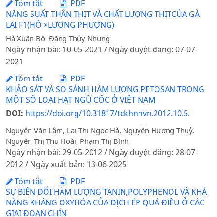
Tóm tắt
PDF
NĂNG SUẤT THÂN THỊT VÀ CHẤT LƯỢNG THỊTCỦA GÀ
LAI F1(HỒ ×LƯƠNG PHƯỢNG)
Hà Xuân Bộ, Đặng Thúy Nhung
Ngày nhận bài: 10-05-2021 / Ngày duyệt đăng: 07-07-
2021
Tóm tắt
PDF
KHẢO SÁT VÀ SO SÁNH HÀM LƯỢNG PETOSAN TRONG
MỘT SỐ LOẠI HẠT NGŨ CỐC Ở VIỆT NAM
DOI:
https://doi.org/10.31817/tckhnnvn.2012.10.5.
Nguyễn Văn Lâm, Lại Thị Ngọc Hà, Nguyễn Hương Thuỷ,
Nguyễn Thị Thu Hoài, Phạm Thị Bình
Ngày nhận bài: 29-05-2012 / Ngày duyệt đăng: 28-07-
2012 / Ngày xuất bản: 13-06-2025
Tóm tắt
PDF
SỰ BIẾN ĐỔI HÀM LƯỢNG TANIN,POLYPHENOL VÀ KHẢ
NĂNG KHÁNG OXYHÓA CỦA DỊCH ÉP QUẢ ĐIỀU Ở CÁC
GIAI ĐOẠN CHÍN