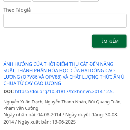
Theo Tác giả
TÌM KIẾM
ẢNH HƯỞNG CỦA THỜI ĐIỂM THU CẮT ĐẾN NĂNG
SUẤT, THÀNH PHẦN HÓA HỌC CỦA HAI DÒNG CAO
LƯƠNG (OPV86 VÀ OPV88) VÀ CHẤT LƯỢNG THỨC ĂN Ủ
CHUA TỪ CÂY CAO LƯƠNG
DOI:
https://doi.org/10.31817/tckhnnvn.2014.12.5.
Nguyễn Xuân Trạch, Nguyễn Thanh Nhàn, Bùi Quang Tuấn,
Phạm Văn Cường
Ngày nhận bài: 04-08-2014 / Ngày duyệt đăng: 30-08-
2014 / Ngày xuất bản: 13-06-2025