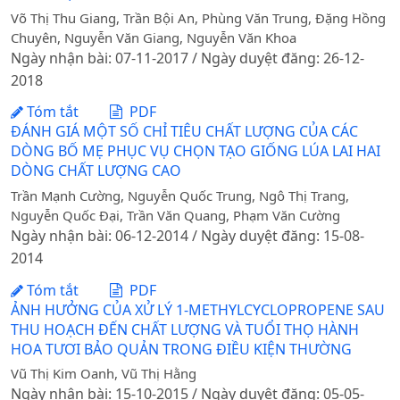
Võ Thị Thu Giang, Trần Bội An, Phùng Văn Trung, Đặng Hồng
Chuyên, Nguyễn Văn Giang, Nguyễn Văn Khoa
Ngày nhận bài: 07-11-2017 / Ngày duyệt đăng: 26-12-
2018
Tóm tắt
PDF
ĐÁNH GIÁ MỘT SỐ CHỈ TIÊU CHẤT LƯỢNG CỦA CÁC
DÒNG BỐ MẸ PHỤC VỤ CHỌN TẠO GIỐNG LÚA LAI HAI
DÒNG CHẤT LƯỢNG CAO
Trần Mạnh Cường, Nguyễn Quốc Trung, Ngô Thị Trang,
Nguyễn Quốc Đại, Trần Văn Quang, Phạm Văn Cường
Ngày nhận bài: 06-12-2014 / Ngày duyệt đăng: 15-08-
2014
Tóm tắt
PDF
ẢNH HƯỞNG CỦA XỬ LÝ 1-METHYLCYCLOPROPENE SAU
THU HOẠCH ĐẾN CHẤT LƯỢNG VÀ TUỔI THỌ HÀNH
HOA TƯƠI BẢO QUẢN TRONG ĐIỀU KIỆN THƯỜNG
Vũ Thị Kim Oanh, Vũ Thị Hằng
Ngày nhận bài: 15-10-2015 / Ngày duyệt đăng: 05-05-