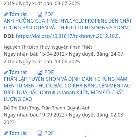
2019 / Ngày xuất bản: 03-07-2025
Tóm tắt
PDF
ẢNH HƯỞNG CỦA 1-METHYLCYCLOPROPENE ĐẾN CHẤT
LƯỢNG BẢO QUẢN VẢI THIỀU (LITCHI SINENSIS SONN.)
DOI:
https://doi.org/10.31817/tckhnnvn.2012.10.5.
Nguyễn Thị Bích Thủy, Nguyễn Phan Thiết
Ngày nhận bài: 15-04-2012 / Ngày duyệt đăng: 24-07-
2012 / Ngày xuất bản: 13-06-2025
Tóm tắt
PDF
PHÂN LẬP, TUYỂN CHỌN VÀ ĐỊNH DANH CHỦNG NẤM
MEN TỪ MEN THUỐC BẮC CÓ KHẢ NĂNG LÊN MEN TẠO
DỊCH DƯA HẤU (Citrullus lanatus)LÊN MEN CÓ CHẤT
LƯỢNG CAO
Đỗ Thị Bích Thủy, Trần Thanh Quỳnh Anh
Ngày nhận bài: 19-09-2022 / Ngày duyệt đăng: 02-03-
2023
Tóm tắt
PDF