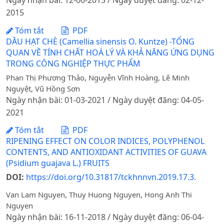
Ngày nhận bài: 12-06-2015 / Ngày duyệt đăng: 02-12-
2015
Tóm tắt
PDF
DẦU HẠT CHÈ (Camellia sinensis O. Kuntze) -TỔNG
QUAN VỀ TÍNH CHẤT HOÁ LÝ VÀ KHẢ NĂNG ỨNG DỤNG
TRONG CÔNG NGHIỆP THỰC PHẨM
Phan Thị Phương Thảo, Nguyễn Vĩnh Hoàng, Lê Minh
Nguyệt, Vũ Hồng Sơn
Ngày nhận bài: 01-03-2021 / Ngày duyệt đăng: 04-05-
2021
Tóm tắt
PDF
RIPENING EFFECT ON COLOR INDICES, POLYPHENOL
CONTENTS, AND ANTIOXIDANT ACTIVITIES OF GUAVA
(Psidium guajava L.) FRUITS
DOI:
https://doi.org/10.31817/tckhnnvn.2019.17.3.
Van Lam Nguyen, Thuy Huong Nguyen, Hong Anh Thi
Nguyen
Ngày nhận bài: 16-11-2018 / Ngày duyệt đăng: 06-04-