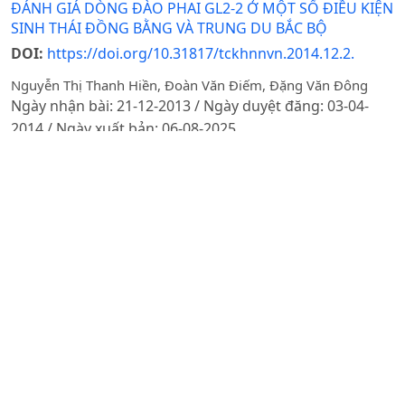
ĐÁNH GIÁ DÒNG ĐÀO PHAI GL2-2 Ở MỘT SỐ ĐIỀU KIỆN
SINH THÁI ĐỒNG BẰNG VÀ TRUNG DU BẮC BỘ
DOI:
https://doi.org/10.31817/tckhnnvn.2014.12.2.
Nguyễn Thị Thanh Hiền, Đoàn Văn Điếm, Đặng Văn Đông
Ngày nhận bài: 21-12-2013 / Ngày duyệt đăng: 03-04-
2014 / Ngày xuất bản: 06-08-2025
Tóm tắt
PDF
ẢNH HƯỞNG CỦA ĐỘ CHÍN ĐẾN HÀM LƯỢNG
POLYPHENOL VÀ KHẢ NĂNG KHÁNG OXI HÓA CỦA CÁC
BỘ PHẬN QUẢ CHUỐI HỘT THU HÁI TẠI NAM ĐỊNH
DOI:
https://doi.org/10.31817/tckhnnvn.2018.16.10.
Lại Thị Ngọc Hà, Trần Thị Hoài, Hoàng Hải Hà
Ngày nhận bài: 23-07-2018 / Ngày duyệt đăng: 03-01-
2019 / Ngày xuất bản: 03-07-2025
Tóm tắt
PDF
ẢNH HƯỞNG CỦA 1-MCP XỬ LÝ SAU THU HOẠCH ĐẾN
CHẤT LƯỢNG VÀ TỔN THẤT TRONG BẢO QUẢN BƠ