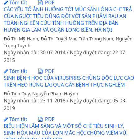
Tóm tắt
PDF
CÁC YẾU TỐ ẢNH HƯỞNG TỚI MỨC SẴN LÒNG CHI TRẢ
CỦA NGƯỜI TIÊU DÙNG ĐỐI VỚI SẢN PHẨM RAU AN
TOÀN: NGHIÊN CỨU TÌNH HUỐNG TRÊN ĐỊA BÀN
HUYỆN GIA LÂM VÀ QUẬN LONG BIÊN, HÀ NỘI
Đỗ Thị Mỹ Hạnh, Đỗ Thị Tuyết Mai, Trần Trọng Nam, Nguyễn
Trọng Tuynh
Ngày nhận bài: 30-07-2014 / Ngày duyệt đăng: 22-07-
2015
Tóm tắt
PDF
SINH BỆNH HỌC CỦA VIRUSPRRS CHỦNG ĐỘC LỰC CAO
TRÊN HEO RỪNG LAI QUA GÂY BỆNH THỰC NGHIỆM
Đỗ Tiến Duy, Nguyễn Phạm Huỳnh
Ngày nhận bài: 23-11-2018 / Ngày duyệt đăng: 05-03-
2019
Tóm tắt
PDF
BIỂU HIỆN LÂM SÀNG VÀ MỘT SỐ CHỈ TIÊU SINH LÝ,
SINH HÓA MÁU CỦA LỢN MẮC HỘI CHỨNG VIÊM VÚ,