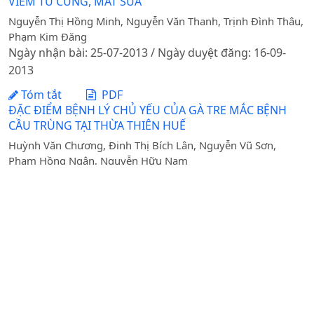
VIÊM TỬ CUNG, MẤT SỮA
Nguyễn Thị Hồng Minh, Nguyễn Văn Thanh, Trịnh Đình Thâu,
Phạm Kim Đăng
Ngày nhận bài: 25-07-2013 / Ngày duyệt đăng: 16-09-
2013
Tóm tắt
PDF
ĐẶC ĐIỂM BỆNH LÝ CHỦ YẾU CỦA GÀ TRE MẮC BỆNH
CẦU TRÙNG TẠI THỪA THIÊN HUẾ
Huỳnh Văn Chương, Đinh Thị Bích Lân, Nguyễn Vũ Sơn,
Phạm Hồng Ngân, Nguyễn Hữu Nam
Ngày nhận bài: 04-04-2016 / Ngày duyệt đăng: 06-06-
2016
Tóm tắt
PDF
DỰ BÁO BIẾN ĐỘNG SỬ DỤNG ĐẤT TẠI HUYỆN ĐƠN
DƯƠNG, TỈNH LÂM ĐỒNG BẰNG MÔ HÌNH TÍCH HỢP
GIS, CHUỖI MARKOV VÀ HỒI QUY LOGISTIC
Nguyễn Hữu Cường, Nguyễn Văn Cương
Ngày nhận bài: 14-10-2021 / Ngày duyệt đăng: 01-03-