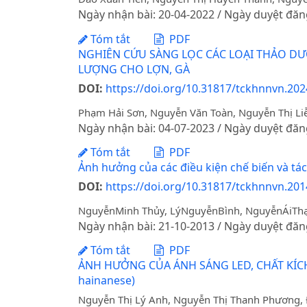
Ngày nhận bài: 20-04-2022 / Ngày duyệt đăn
Tóm tắt
PDF
NGHIÊN CỨU SÀNG LỌC CÁC LOẠI THẢO DƯỢ
LƯỢNG CHO LỢN, GÀ
DOI:
https://doi.org/10.31817/tckhnnvn.2024
Phạm Hải Sơn, Nguyễn Văn Toàn, Nguyễn Thị Liễ
Ngày nhận bài: 04-07-2023 / Ngày duyệt đăn
Tóm tắt
PDF
Ảnh hưởng của các điều kiện chế biến và tá
DOI:
https://doi.org/10.31817/tckhnnvn.2014
NguyễnMinh Thủy, Lý‎NguyễnBình, NguyễnÁiTh
Ngày nhận bài: 21-10-2013 / Ngày duyệt đăn
Tóm tắt
PDF
ẢNH HƯỞNG CỦA ÁNH SÁNG LED, CHẤT KÍC
hainanese)
Nguyễn Thị Lý Anh, Nguyễn Thị Thanh Phương,