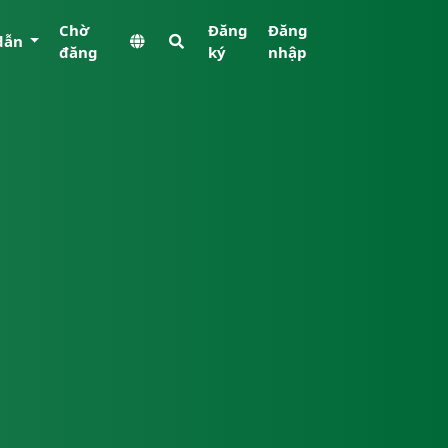
Chờ
Đăng
Đăng
dẫn
đăng
ký
nhập