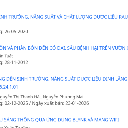
 TRƯỞNG, NĂNG SUẤT VÀ CHẤT LƯỢNG DƯỢC LIỆU RAU ĐẮNG 
g: 26-05-2020
N VÀ PHÂN BÓN ĐẾN CỎ DẠI, SÂU BỆNH HẠI TRÊN VƯỜN
n Tuất
g: 28-11-2012
ĐẾN SINH TRƯỞNG, NĂNG SUẤT DƯỢC LIỆU ĐINH LĂNG (Poly
6.24.1.01
 Nguyễn Thị Thanh Hải, Nguyễn Phương Mai
g: 02-12-2025 / Ngày xuất bản: 23-01-2026
IẾU SÁNG THÔNG QUA ỨNG DỤNG BLYNK VÀ MẠNG WIFI
ễn Xuân Trường