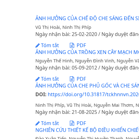
ẢNH HƯỞNG CỦA CHẾ ĐỘ CHE SÁNG ĐẾN SINH
Vũ Thị Hoài, Ninh Thị Phíp
Ngày nhận bài: 25-02-2020 / Ngày duyệt đăn
Tóm tắt
PDF
ẢNH HƯỞNG CỦA TRỒNG XEN CÂY MẠCH MÔ
Nguyễn Thế Hinh, Nguyễn Đình Vinh, Nguyễn Vă
Ngày nhận bài: 05-09-2012 / Ngày duyệt đăn
Tóm tắt
PDF
ẢNH HƯỞNG CỦA CHE PHỦ GỐC VÀ CHE SÁNG 
DOI:
https://doi.org/10.31817/tckhnnvn.202
Ninh Thị Phíp, Vũ Thị Hoài, Nguyễn Mai Thơm,
Ngày nhận bài: 21-08-2025 / Ngày duyệt đăn
Tóm tắt
PDF
NGHIÊN CỨU THIẾT KẾ BỘ ĐIỀU KHIỂN CH
Đào Xuân Tiến, Nguyễn Thị Huyền Thanh, Nguy