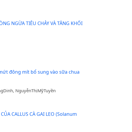
HÒNG NGỪA TIÊU CHẢY VÀ TĂNG KHỐI
a mứt đông mít bổ sung vào sữa chua
ngDinh, NguyễnThịMỹTuyền
ỦA CALLUS CÀ GAI LEO (Solanum