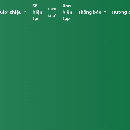
Số
Ban
Lưu
Giới thiệu
hiện
biên
Thông báo
Hướng 
trữ
tại
tập