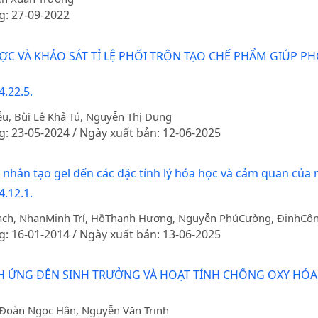
g: 27-09-2022
C VÀ KHẢO SÁT TỈ LỆ PHỐI TRỘN TẠO CHẾ PHẨM GIÚP P
.22.5.
u, Bùi Lê Khả Tú, Nguyễn Thị Dung
g: 23-05-2024 / Ngày xuất bản: 12-06-2025
c nhân tạo gel đến các đặc tính lý hóa học và cảm quan củ
.12.1.
ạch, NhanMinh Trí, HồThanh Hương, Nguyễn PhúCường, ĐinhCô
g: 16-01-2014 / Ngày xuất bản: 13-06-2025
H ỨNG ĐẾN SINH TRƯỞNG VÀ HOẠT TÍNH CHỐNG OXY HÓA C
 Đoàn Ngọc Hân, Nguyễn Văn Trinh