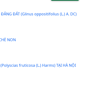
ĐẤT (Glinus oppositifolius (L.) A. DC)
 CHÈ NON
scias fruticosa (L.) Harms) TẠI HÀ NỘI