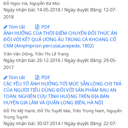
Đỗ Ngọc Hà, Nguyễn Bá Mùi
Ngày nhận bài: 14-05-2018 / Ngày duyệt đăng: 12-07-
2018
Tóm tắt
PDF
ẢNH HƯỞNG CỦA THỜI ĐIỂM CHUYỂN ĐỔI THỨC ĂN
ĐỐI VỚI KẾT QUẢ ƯƠNG ẤU TRÙNG CÁ KHOANG CỔ
CAM (Amphiprion perculaLacepede, 1802)
Trần Văn Dũng, Trần Thị Lê Trang
Ngày nhận bài: 26-12-2016 / Ngày duyệt đăng: 29-05-
2017
Tóm tắt
PDF
CÁC YẾU TỐ ẢNH HƯỞNG TỚI MỨC SẴN LÒNG CHI TRẢ
CỦA NGƯỜI TIÊU DÙNG ĐỐI VỚI SẢN PHẨM RAU AN
TOÀN: NGHIÊN CỨU TÌNH HUỐNG TRÊN ĐỊA BÀN
HUYỆN GIA LÂM VÀ QUẬN LONG BIÊN, HÀ NỘI
Đỗ Thị Mỹ Hạnh, Đỗ Thị Tuyết Mai, Trần Trọng Nam, Nguyễn
Trọng Tuynh
Ngày nhận bài: 30-07-2014 / Ngày duyệt đăng: 22-07-