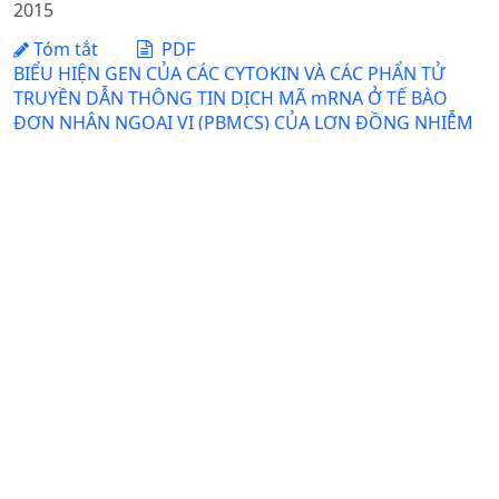
2015
Tóm tắt
PDF
BIỂU HIỆN GEN CỦA CÁC CYTOKIN VÀ CÁC PHẨN TỬ
TRUYỀN DẪN THÔNG TIN DỊCH MÃ mRNA Ở TẾ BÀO
ĐƠN NHÂN NGOẠI VI (PBMCS) CỦA LỢN ĐỒNG NHIỄM
VIRUS GÂY HỘI CHỨNG RỐI LOẠN SINH SẢN VÀ HÔ HẤP
(PRRSV) VÀ VIRUS GÂY HỘI CHỨNG CÒI CỌC Ở LỢN CON
(PCV2)
Đồng Văn Hiếu, Phan Hồng Diễn, Trần Thị Hương Giang, Wen
Bin Chung
Ngày nhận bài: 18-03-2015 / Ngày duyệt đăng: 18-05-
2015
Tóm tắt
PDF
BIẾN ĐỘNG GIÁ SẢN PHẨM VẢI QUẢ VÀ ỨNG XỬ CỦA
HỘ NÔNG DÂN TRỒNG VẢI TRÊN ĐỊA BÀN HUYỆN
THANH HÀ TỈNH HẢI DƯƠNG
Nguyễn Mậu Dũng
Ngày nhận bài: 26-04-2012 / Ngày duyệt đăng: 10-06-