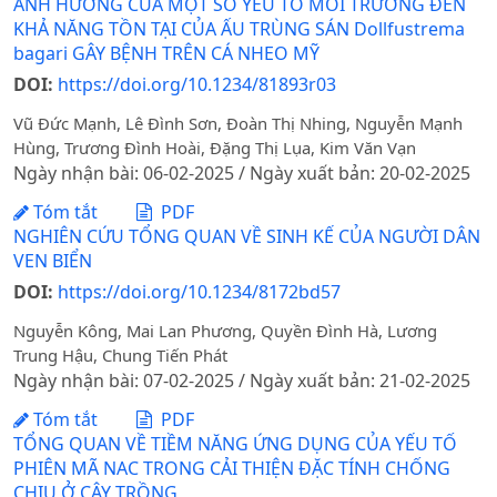
ẢNH HƯỞNG CỦA MỘT SỐ YẾU TỐ MÔI TRƯỜNG ĐẾN
KHẢ NĂNG TỒN TẠI CỦA ẤU TRÙNG SÁN Dollfustrema
bagari GÂY BỆNH TRÊN CÁ NHEO MỸ
DOI:
https://doi.org/10.1234/81893r03
Vũ Đức Mạnh, Lê Đình Sơn, Đoàn Thị Nhing, Nguyễn Mạnh
Hùng, Trương Đình Hoài, Đặng Thị Lụa, Kim Văn Vạn
Ngày nhận bài: 06-02-2025 / Ngày xuất bản: 20-02-2025
Tóm tắt
PDF
NGHIÊN CỨU TỔNG QUAN VỀ SINH KẾ CỦA NGƯỜI DÂN
VEN BIỂN
DOI:
https://doi.org/10.1234/8172bd57
Nguyễn Kông, Mai Lan Phương, Quyền Đình Hà, Lương
Trung Hậu, Chung Tiến Phát
Ngày nhận bài: 07-02-2025 / Ngày xuất bản: 21-02-2025
Tóm tắt
PDF
TỔNG QUAN VỀ TIỀM NĂNG ỨNG DỤNG CỦA YẾU TỐ
PHIÊN MÃ NAC TRONG CẢI THIỆN ĐẶC TÍNH CHỐNG
CHỊU Ở CÂY TRỒNG