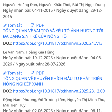
Nguyễn Hoàng Đan, Nguyễn Khắc Thời, Bùi Thị Ngọc Dung
Ngày nhận bài: 04-11-2015 / Ngày duyệt đăng: 29-12-
2015
Tóm tắt
PDF
TỔNG QUAN VỀ VAI TRÒ VÀ YẾU TỐ ẢNH HƯỞNG TỚI
ĐA DẠNG SINH KẾ CỦA NÔNG HỘ
DOI:
https://doi.org/10.31817/tckhnnvn.2026.24.7.13
Lê Văn Nam, Hoàng Gia Hùng
Ngày nhận bài: 19-12-2025 / Ngày duyệt đăng: 04-06-
2026 / Ngày xuất bản: 28-07-2026
Tóm tắt
PDF
TỔNG QUAN VỀ KHUYẾN KHÍCH ĐẦU TƯ PHÁT TRIỂN
NÔNG NGHIỆP XANH
DOI:
https://doi.org/10.31817/tckhnnvn.2025.23.12.09
Đặng Nam Phương, Đỗ Trường Lâm, Nguyễn Thị Minh Thu,
Mai Tiến Huy
Ngày nhận bài: 02-06-2025 / Ngày duyệt đăng: 06-11-