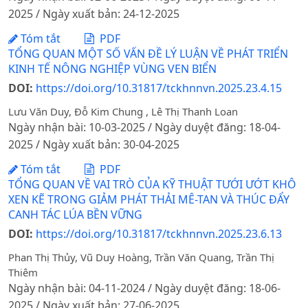
2025 / Ngày xuất bản: 24-12-2025
Tóm tắt
PDF
TỔNG QUAN MỘT SỐ VẤN ĐỀ LÝ LUẬN VỀ PHÁT TRIỂN
KINH TẾ NÔNG NGHIỆP VÙNG VEN BIỂN
DOI:
https://doi.org/10.31817/tckhnnvn.2025.23.4.15
Lưu Văn Duy, Đỗ Kim Chung , Lê Thị Thanh Loan
Ngày nhận bài: 10-03-2025 / Ngày duyệt đăng: 18-04-
2025 / Ngày xuất bản: 30-04-2025
Tóm tắt
PDF
TỔNG QUAN VỀ VAI TRÒ CỦA KỸ THUẬT TƯỚI ƯỚT KHÔ
XEN KẼ TRONG GIẢM PHÁT THẢI MÊ-TAN VÀ THÚC ĐẨY
CANH TÁC LÚA BỀN VỮNG
DOI:
https://doi.org/10.31817/tckhnnvn.2025.23.6.13
Phan Thị Thủy, Vũ Duy Hoàng, Trần Văn Quang, Trần Thị
Thiêm
Ngày nhận bài: 04-11-2024 / Ngày duyệt đăng: 18-06-
2025 / Ngày xuất bản: 27-06-2025