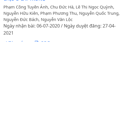
Phạm Công Tuyên Ánh, Chu Đức Hà, Lê Thị Ngọc Quỳnh,
Nguyễn Hữu Kiên, Phạm Phương Thu, Nguyễn Quốc Trung,
Nguyễn Đức Bách, Nguyễn Văn Lộc
Ngày nhận bài: 06-07-2020 / Ngày duyệt đăng: 27-04-
2021
Tóm tắt
PDF
TỔNG QUAN MỘT SỐ VẤN ĐỀ LÝ LUẬN CƠ BẢN VỀ PHÁT
TRIỂN DU LỊCH SINH THÁI
DOI:
https://doi.org/10.31817/tckhnnvn.2025.23.6.12
Phạm Xuân Phú, Mai Thanh Cúc
Ngày nhận bài: 14-01-2025 / Ngày duyệt đăng: 18-06-
2025 / Ngày xuất bản: 27-06-2025
Tóm tắt
PDF
Nghiên cứu tách dòng, biểu hiện và tinh sạch protein
ABO3 từ cây Arabidopsis thaliana trong vi khuẩn
Escherichia coli
DOI:
https://doi.org/10.31817/tckhnnvn.2016.14.7.