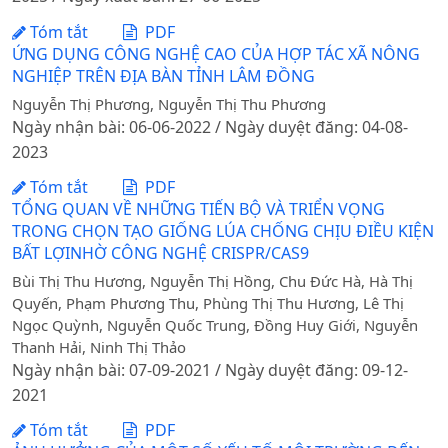
Tóm tắt
PDF
ỨNG DỤNG CÔNG NGHỆ CAO CỦA HỢP TÁC XÃ NÔNG
NGHIỆP TRÊN ĐỊA BÀN TỈNH LÂM ĐỒNG
Nguyễn Thị Phương, Nguyễn Thị Thu Phương
Ngày nhận bài: 06-06-2022 / Ngày duyệt đăng: 04-08-
2023
Tóm tắt
PDF
TỔNG QUAN VỀ NHỮNG TIẾN BỘ VÀ TRIỂN VỌNG
TRONG CHỌN TẠO GIỐNG LÚA CHỐNG CHỊU ĐIỀU KIỆN
BẤT LỢINHỜ CÔNG NGHỆ CRISPR/CAS9
Bùi Thị Thu Hương, Nguyễn Thị Hồng, Chu Đức Hà, Hà Thị
Quyến, Phạm Phương Thu, Phùng Thị Thu Hương, Lê Thị
Ngọc Quỳnh, Nguyễn Quốc Trung, Đồng Huy Giới, Nguyễn
Thanh Hải, Ninh Thị Thảo
Ngày nhận bài: 07-09-2021 / Ngày duyệt đăng: 09-12-
2021
Tóm tắt
PDF