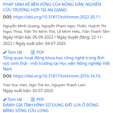
PHÁP SINH KẾ BỀN VỮNG CỦA NÔNG DÂN: NGHIÊN
CỨU TRƯỜNG HỢP TẠI AN GIANG
DOI:
https://doi.org/10.31817/tckhnnvn.2022.20.11.
Nguyễn Minh Quang, Nguyễn Phạm ngọc Thiện, Huỳnh Thị
Ngọc Thoa, Trần Thị Minh Thơ, Lê Minh Hiếu, Trần Thanh Tâm
Ngày nhận bài: 05-09-2022 / Ngày duyệt đăng: 22-11-
2022 / Ngày xuất bản: 04-07-2025
Tóm tắt
PDF
Tổng quan hoạt động khoa học công nghệ trong lĩnh
vực sinh thái - môi trường tại Học viện Nông nghiệp Việt
Nam
DOI:
https://doi.org/10.31817/tckhnnvn.2016.14.10.
Tran Duc Vien, Ngo The An, Nguyen Thanh Lam
Ngày xuất bản: 02-07-2025
Tóm tắt
PDF
ĐÁNH GIÁ TÌNH HÌNH SỬ DỤNG ĐẤT LÚA Ở ĐỒNG
BẰNG SÔNG CỬU LONG