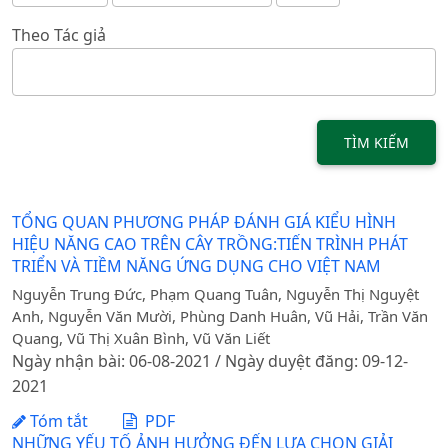
Theo Tác giả
TÌM KIẾM
TỔNG QUAN PHƯƠNG PHÁP ĐÁNH GIÁ KIỂU HÌNH
HIỆU NĂNG CAO TRÊN CÂY TRỒNG:TIẾN TRÌNH PHÁT
TRIỂN VÀ TIỀM NĂNG ỨNG DỤNG CHO VIỆT NAM
Nguyễn Trung Đức, Phạm Quang Tuân, Nguyễn Thị Nguyệt
Anh, Nguyễn Văn Mười, Phùng Danh Huân, Vũ Hải, Trần Văn
Quang, Vũ Thị Xuân Bình, Vũ Văn Liết
Ngày nhận bài: 06-08-2021 / Ngày duyệt đăng: 09-12-
2021
Tóm tắt
PDF
NHỮNG YẾU TỐ ẢNH HƯỞNG ĐẾN LỰA CHỌN GIẢI