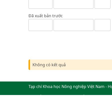
Đã xuất bản trước
Không có kết quả
Tạp chí Khoa học Nông nghiệp Việt Nam - H
Địa chỉ: Đường Ngô Xuân Quảng, xã Gia Lâm
Điện thoại: +84 24 62617714 Fax: +84 24 8