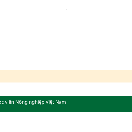
ọc viện Nông nghiệp Việt Nam
, thành phố Hà Nội
276554