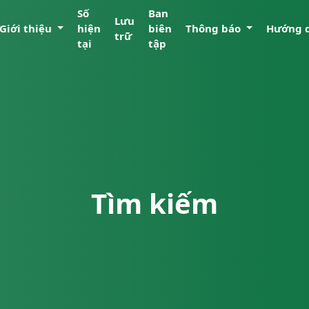
Số
Ban
Lưu
Giới thiệu
hiện
biên
Thông báo
Hướng 
trữ
tại
tập
Tìm kiếm