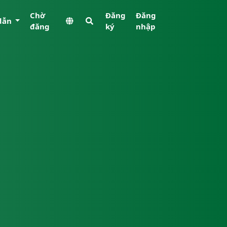
Chờ
Đăng
Đăng
dẫn
đăng
ký
nhập