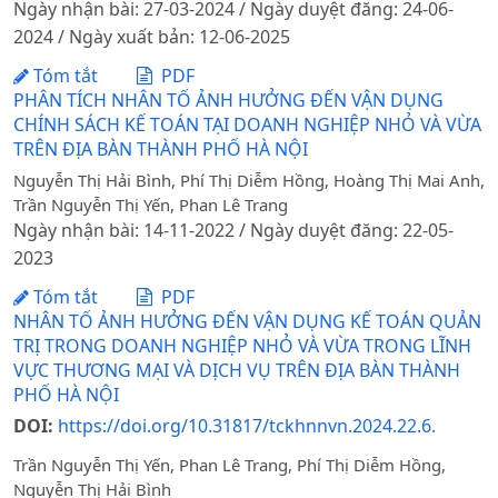
Ngày nhận bài: 27-03-2024 / Ngày duyệt đăng: 24-06-
2024 / Ngày xuất bản: 12-06-2025
Tóm tắt
PDF
PHÂN TÍCH NHÂN TỐ ẢNH HƯỞNG ĐẾN VẬN DỤNG
CHÍNH SÁCH KẾ TOÁN TẠI DOANH NGHIỆP NHỎ VÀ VỪA
TRÊN ĐỊA BÀN THÀNH PHỐ HÀ NỘI
Nguyễn Thị Hải Bình, Phí Thị Diễm Hồng, Hoàng Thị Mai Anh,
Trần Nguyễn Thị Yến, Phan Lê Trang
Ngày nhận bài: 14-11-2022 / Ngày duyệt đăng: 22-05-
2023
Tóm tắt
PDF
NHÂN TỐ ẢNH HƯỞNG ĐẾN VẬN DỤNG KẾ TOÁN QUẢN
TRỊ TRONG DOANH NGHIỆP NHỎ VÀ VỪA TRONG LĨNH
VỰC THƯƠNG MẠI VÀ DỊCH VỤ TRÊN ĐỊA BÀN THÀNH
PHỐ HÀ NỘI
DOI:
https://doi.org/10.31817/tckhnnvn.2024.22.6.
Trần Nguyễn Thị Yến, Phan Lê Trang, Phí Thị Diễm Hồng,
Nguyễn Thị Hải Bình