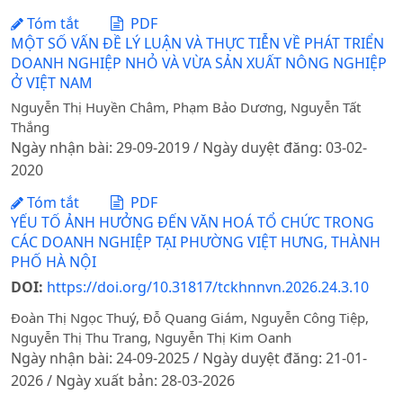
Tóm tắt
PDF
MỘT SỐ VẤN ĐỀ LÝ LUẬN VÀ THỰC TIỄN VỀ PHÁT TRIỂN
DOANH NGHIỆP NHỎ VÀ VỪA SẢN XUẤT NÔNG NGHIỆP
Ở VIỆT NAM
Nguyễn Thị Huyền Châm, Phạm Bảo Dương, Nguyễn Tất
Thắng
Ngày nhận bài: 29-09-2019 / Ngày duyệt đăng: 03-02-
2020
Tóm tắt
PDF
YẾU TỐ ẢNH HƯỞNG ĐẾN VĂN HOÁ TỔ CHỨC TRONG
CÁC DOANH NGHIỆP TẠI PHƯỜNG VIỆT HƯNG, THÀNH
PHỐ HÀ NỘI
DOI:
https://doi.org/10.31817/tckhnnvn.2026.24.3.10
Đoàn Thị Ngọc Thuý, Đỗ Quang Giám, Nguyễn Công Tiệp,
Nguyễn Thị Thu Trang, Nguyễn Thị Kim Oanh
Ngày nhận bài: 24-09-2025 / Ngày duyệt đăng: 21-01-
2026 / Ngày xuất bản: 28-03-2026