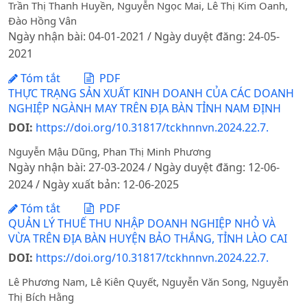
Trần Thị Thanh Huyền, Nguyễn Ngọc Mai, Lê Thị Kim Oanh,
Đào Hồng Vân
Ngày nhận bài: 04-01-2021 / Ngày duyệt đăng: 24-05-
2021
Tóm tắt
PDF
THỰC TRẠNG SẢN XUẤT KINH DOANH CỦA CÁC DOANH
NGHIỆP NGÀNH MAY TRÊN ĐỊA BÀN TỈNH NAM ĐỊNH
DOI:
https://doi.org/10.31817/tckhnnvn.2024.22.7.
Nguyễn Mậu Dũng, Phan Thị Minh Phương
Ngày nhận bài: 27-03-2024 / Ngày duyệt đăng: 12-06-
2024 / Ngày xuất bản: 12-06-2025
Tóm tắt
PDF
QUẢN LÝ THUẾ THU NHẬP DOANH NGHIỆP NHỎ VÀ
VỪA TRÊN ĐỊA BÀN HUYỆN BẢO THẮNG, TỈNH LÀO CAI
DOI:
https://doi.org/10.31817/tckhnnvn.2024.22.7.
Lê Phương Nam, Lê Kiên Quyết, Nguyễn Văn Song, Nguyễn
Thị Bích Hằng