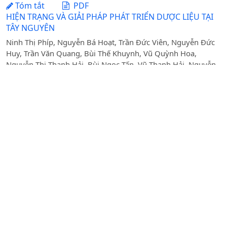
Tóm tắt
PDF
HIỆN TRẠNG VÀ GIẢI PHÁP PHÁT TRIỂN DƯỢC LIỆU TẠI
TÂY NGUYÊN
Ninh Thị Phíp, Nguyễn Bá Hoạt, Trần Đức Viên, Nguyễn Đức
Huy, Trần Văn Quang, Bùi Thế Khuynh, Vũ Quỳnh Hoa,
Nguyễn Thị Thanh Hải, Bùi Ngọc Tấn, Vũ Thanh Hải, Nguyễn
Đức Khánh, Lê Huỳnh Thanh Phương
Ngày nhận bài: 27-02-2019 / Ngày duyệt đăng: 03-09-
2019
Tóm tắt
PDF
THỰC TRẠNG KẾ TOÁN QUẢN TRỊ CHI PHÍ MÔI TRƯỜNG
TRONG CÁC DOANH NGHIỆP SẢN XUẤT THỨC ĂN CHĂN
NUÔI NỘI ĐỊA TẠI VIỆTNAM
Nguyễn Đăng Học, Bùi Thị Khánh Hòa
Ngày nhận bài: 23-09-2021 / Ngày duyệt đăng: 01-03-
2022
Tóm tắt
PDF
CÁC YẾU TỐ ẢNH HƯỞNG ĐẾN NĂNG LỰC CẠNH TRANH