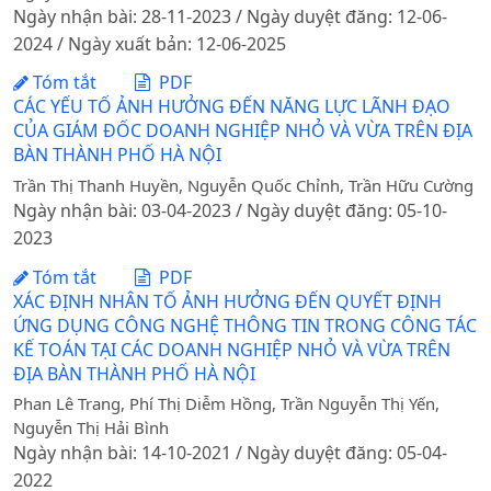
Ngày nhận bài: 28-11-2023 / Ngày duyệt đăng: 12-06-
2024 / Ngày xuất bản: 12-06-2025
Tóm tắt
PDF
CÁC YẾU TỐ ẢNH HƯỞNG ĐẾN NĂNG LỰC LÃNH ĐẠO
CỦA GIÁM ĐỐC DOANH NGHIỆP NHỎ VÀ VỪA TRÊN ĐỊA
BÀN THÀNH PHỐ HÀ NỘI
Trần Thị Thanh Huyền, Nguyễn Quốc Chỉnh, Trần Hữu Cường
Ngày nhận bài: 03-04-2023 / Ngày duyệt đăng: 05-10-
2023
Tóm tắt
PDF
XÁC ĐỊNH NHÂN TỐ ẢNH HƯỞNG ĐẾN QUYẾT ĐỊNH
ỨNG DỤNG CÔNG NGHỆ THÔNG TIN TRONG CÔNG TÁC
KẾ TOÁN TẠI CÁC DOANH NGHIỆP NHỎ VÀ VỪA TRÊN
ĐỊA BÀN THÀNH PHỐ HÀ NỘI
Phan Lê Trang, Phí Thị Diễm Hồng, Trần Nguyễn Thị Yến,
Nguyễn Thị Hải Bình
Ngày nhận bài: 14-10-2021 / Ngày duyệt đăng: 05-04-
2022