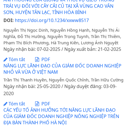
TRÁI VỤ ĐỐI VỚI CÂY CẢI CỦ TẠI XÃ VÙNG CAO VÂN
SƠN, HUYỆN TÂN LẠC, TỈNH HÒA BÌNH
DOI:
https://doi.org/10.1234/xxww8517
Nguyễn Thị Ngọc Dinh, Nguyễn Hồng Hạnh, Nguyễn Thị Ái
Nghĩa, Đỗ Thị Hường, Nguyễn Trọng Tuynh, Trần Thị Thiêm,
Phạm Thị Bích Phương, Hà Trung Kiên, Lương Ánh Nguyệt
Ngày nhận bài: 07-02-2025 / Ngày xuất bản: 21-02-2025
Tóm tắt
PDF
NĂNG LỰC LÃNH ĐẠO CỦA GIÁM ĐỐC DOANH NGHIỆP
NHỎ VÀ VỪA Ở VIỆT NAM
Trần Thị Thanh Huyền, Nguyễn Quốc Chỉnh, Trần Hữu Cường
Ngày nhận bài: 25-05-2020 / Ngày duyệt đăng: 03-09-
2020
Tóm tắt
PDF
CÁC YẾU TỐ ẢNH HƯỞNG TỚI NĂNG LỰC LÃNH ĐẠO
CỦA GIÁM ĐỐC DOANH NGHIỆP NÔNG NGHIỆP TRÊN
ĐỊA BÀN THÀNH PHỐ HÀ NỘI